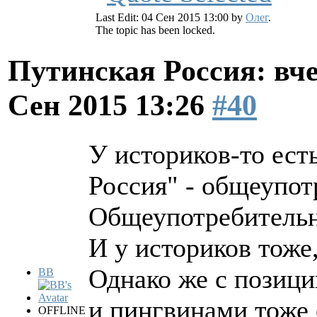
Last Edit: 04 Сен 2015 13:00 by
Олег
.
The topic has been locked.
Путинская Россия: вчер
Сен 2015 13:26
#40
У историков-то есть
Россия" - общеупот
Общеупотребительно
И у историков тоже,
Однако же с позици
BB
и пингвинами тоже 
OFFLINE