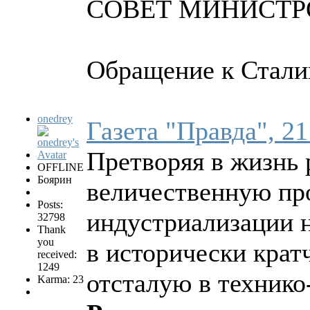
СОВЕТ МИНИСТР
Обращение к Сталин
onedrey
Газета "Правда", 21
Претворяя в жизнь
OFFLINE
Боярин
величественную пр
Posts:
индустриализации н
32798
Thank
you
в исторически крат
received:
1249
отсталую в техник
Karma: 23