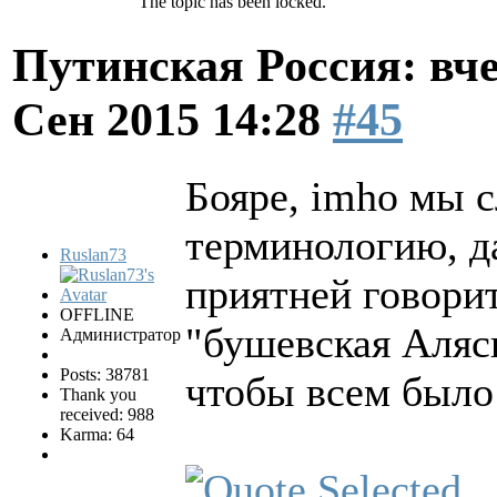
The topic has been locked.
Путинская Россия: вчер
Сен 2015 14:28
#45
Бояре, imho мы 
терминологию, да
Ruslan73
приятней говори
OFFLINE
"бушевская Аляск
Администратор
Posts: 38781
чтобы всем было
Thank you
received: 988
Karma: 64