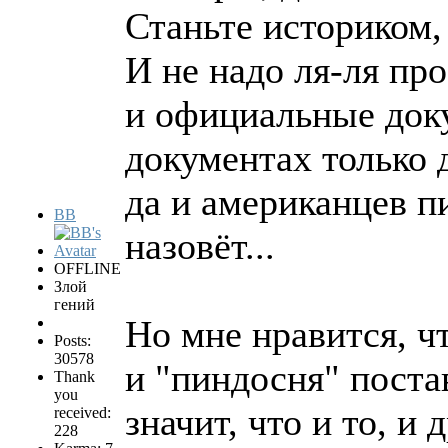
Станьте историком,
И не надо ля-ля пр
и официальные док
документах только 
да и американцев п
BB
назовёт...
OFFLINE
Злой
гений
Но мне нравится, ч
Posts:
30578
и "пиндосня" поста
Thank
you
значит, что и то, и 
received:
228