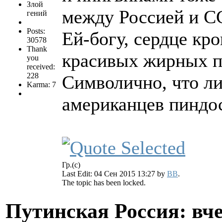
Злой
между Россией и С
гений
Posts:
Ей-богу, сердце кр
30578
Thank
красивых жирных пт
you
received:
228
Символично, что ли
Karma: 7
американцев пинд
Гр.(с)
Last Edit: 04 Сен 2015 13:27 by
BB
.
The topic has been locked.
Путинская Россия: вчер