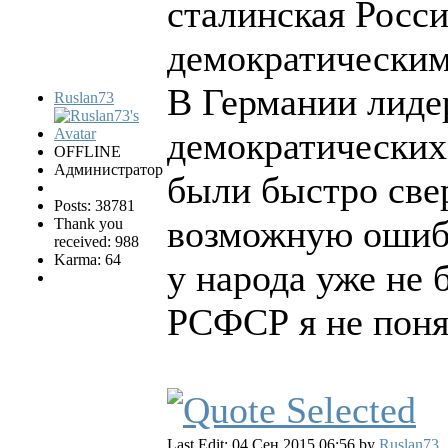
сталинская Росси
демократическим
В Германии лиде
Ruslan73
демократических
OFFLINE
Администратор
были быстро све
Posts: 38781
возможную ошибк
Thank you
received: 988
Karma: 64
у народа уже не 
РСФСР я не понял
Last Edit: 04 Сен 2015 06:56 by
Ruslan73
.