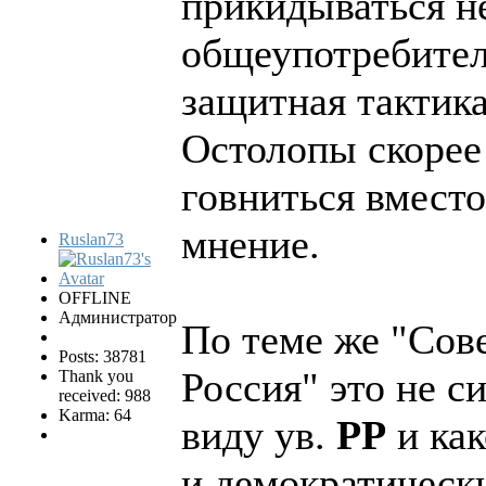
прикидываться 
общеупотребител
защитная тактика
Остолопы скорее 
говниться вместо
мнение.
Ruslan73
OFFLINE
Администратор
По теме же "Сове
Posts: 38781
Россия" это не с
Thank you
received: 988
Karma: 64
виду ув.
РР
и как
и демократическ