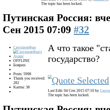
The topic has been locked.
Путинская Россия: вчер
Сен 2015 07:09
#32
А что такое "ст
СюгировФан
государство?
OFFLINE
Боярин
Posts: 5998
Thank you received:
282
Karma: 38
Last Edit: 04 Сен 2015 07:10 by
Сюги
The topic has been locked.
Путинская Россия: вчер