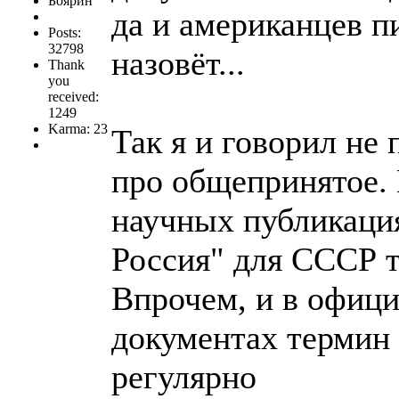
Боярин
да и американцев п
Posts:
32798
назовёт...
Thank
you
received:
1249
Karma: 23
Так я и говорил не 
про общепринятое. 
научных публикация
Россия" для СССР т
Впрочем, и в офиц
документах термин 
регулярно