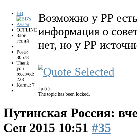
BB
Возможно у РР есть
информация о совет
OFFLINE
Злой
гений
нет, но у РР источн
Posts:
30578
Thank
you
received:
228
Karma: 7
Гр.(с)
The topic has been locked.
Путинская Россия: вчер
Сен 2015 10:51
#35