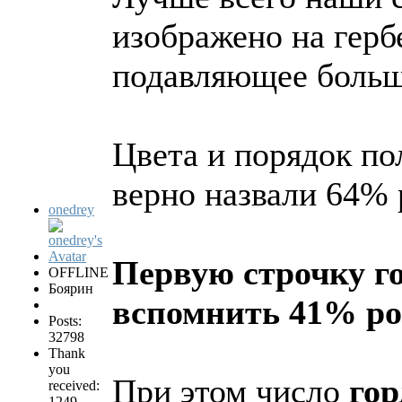
изображено на герб
подавляющее больш
Цвета и порядок по
верно назвали 64% 
onedrey
Первую строчку го
OFFLINE
Боярин
вспомнить 41% ро
Posts:
32798
Thank
you
При этом число
го
received:
1249