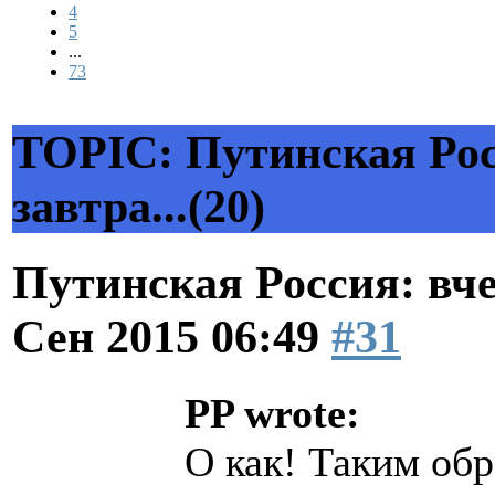
4
5
...
73
TOPIC: Путинская Росс
завтра...(20)
Путинская Россия: вчер
Сен 2015 06:49
#31
PP wrote:
О как! Таким обр