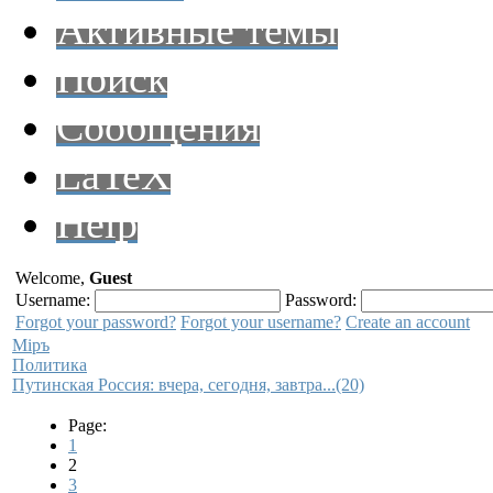
Активные темы
Поиск
Сообщения
LaTeX
Help
Welcome,
Guest
Username:
Password:
Forgot your password?
Forgot your username?
Create an account
Мiръ
Политика
Путинская Россия: вчера, сегодня, завтра...(20)
Page:
1
2
3