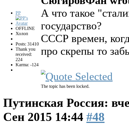
СюгировФан wrot
А что такое "стали
PP
государство?
OFFLINE
Холоп
СССР времен, когд
Posts: 31410
про скрепы то заб
Thank you
received:
224
Karma: -124
The topic has been locked.
Путинская Россия: вчер
Сен 2015 14:44
#48