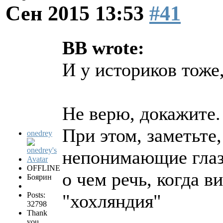
Сен 2015 13:53
#41
BB wrote:
И у историков тоже,
Не верю, докажите.
При этом, заметьте,
onedrey
непонимающие глазк
OFFLINE
о чем речь, когда 
Боярин
Posts:
"хохляндия"
32798
Thank
you