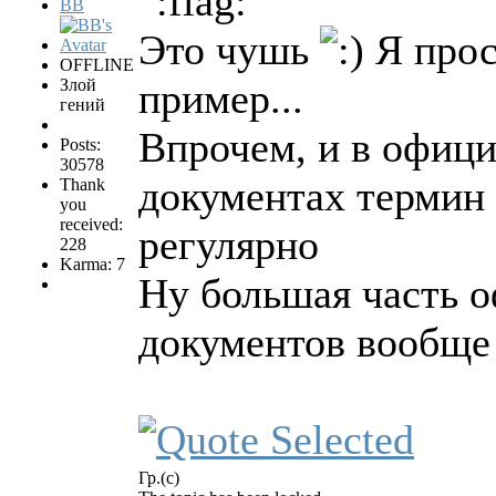
BB
Это чушь
Я прос
OFFLINE
Злой
пример...
гений
Впрочем, и в офиц
Posts:
30578
документах термин 
Thank
you
received:
регулярно
228
Karma: 7
Ну большая часть 
документов вообще
Гр.(с)