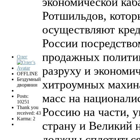
экономической каб
Ротшильдов, котор
осуществляют кред
России посредство
продажных политик
Олег
разруху и экономи
OFFLINE
Бездумный
хитроумных махин
дворянин
масс на национали
Posts:
10251
Thank you
Россию на части, 
received: 43
Karma: 2
страну и Великий 
должны сплотиться