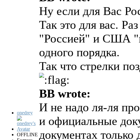
Ну если для Вас Рос
Так это для вас. Ра
"Россией" и США "п
одного порядка.
Так что стрелки по
BB wrote:
И не надо ля-ля пр
onedrey
и официальные док
документах только 
OFFLINE