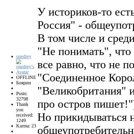
У историков-то есть
Россия" - общеупот
В том числе и среди
"Не понимать", что 
onedrey
все равно, что не п
"Соединенное Коро
OFFLINE
Боярин
"Великобритания" и
Posts:
32798
про остров пишет!"
Thank
you
Но прикидываться 
received:
1249
Karma: 23
общеупотребительны