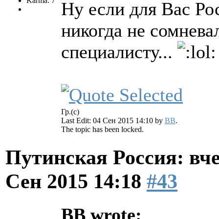
Karma: 7
Ну если для Вас Рос
никогда не сомневал
специалисту...
Гр.(с)
Last Edit: 04 Сен 2015 14:10 by
BB
.
The topic has been locked.
Путинская Россия: вчер
Сен 2015 14:18
#43
BB wrote: