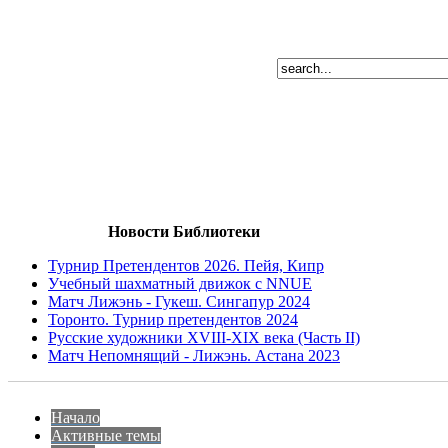
Новости Библиотеки
Турнир Претендентов 2026. Пейя, Кипр
Учебный шахматный движок с NNUE
Матч Лижэнь - Гукеш. Сингапур 2024
Торонто. Турнир претендентов 2024
Русские художники XVIII-XIX века (Часть II)
Матч Непомнящий - Лижэнь. Астана 2023
Начало
Активные темы