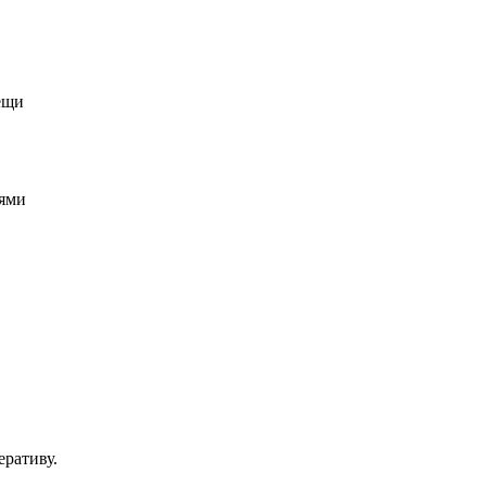
вещи
иями
ративу.