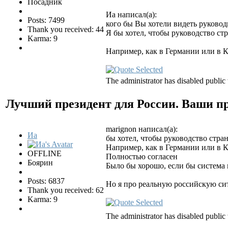
Посадник
Иа написал(а):
Posts: 7499
кого бы Вы хотели видеть руково
Thank you received: 44
Я бы хотел, чтобы руководство ст
Karma: 9
Например, как в Германии или в К
The administrator has disabled public 
Лучший президент для России. Ваши 
marignon написал(а):
Иа
бы хотел, чтобы руководство стра
Например, как в Германии или в К
OFFLINE
Полностью согласен
Боярин
Было бы хорошо, если бы система м
Posts: 6837
Но я про реальную российскую сит
Thank you received: 62
Karma: 9
The administrator has disabled public 