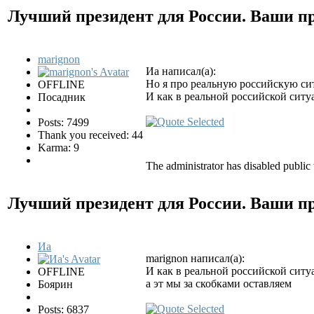
Лучший президент для России. Ваши 
marignon
Иа написал(а):
Но я про реальную российскую с
OFFLINE
И как в реальной российской сит
Посадник
Posts: 7499
Thank you received: 44
Karma: 9
The administrator has disabled public 
Лучший президент для России. Ваши 
Иа
marignon написал(а):
И как в реальной российской сит
OFFLINE
а эт мы за скобками оставляем
Боярин
Posts: 6837