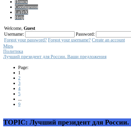
Поиск
Сообщения
LaTeX
Help
Welcome,
Guest
Username:
Password:
Forgot your password?
Forgot your username?
Create an account
Мiръ
Политика
Лучший президент для России. Ваши предложения
Page:
1
2
3
4
5
...
9
TOPIC: Лучший президент для России.