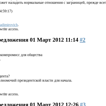
ожет наладить нормальные отношения с заграницей, прежде все
4:59:17)
adimirovich
.
write access.
предложения
01 Март 2012 11:14
#2
 компромисс для общества
.
дента?
лномочий президентской власти для начала.
write access.
предложения
01 Март 2012 12:26
#3