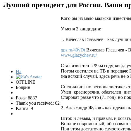
Лучший президент для России. Ваши 
Кого бы из мало-мальски известны
У меня 2 кандидата:
1. Вячеслав Глазычев - как лучши
qps.ru/40yDt
Вячеслав Глазычев - 
www.glazychev.ru/
Стал известен в 99-м году, когда 
Потом светился на ТВ в передаче 
Иа
(на всякий случай, здесь речь не 
OFFLINE
Специалист по регионалистике - т
Боярин
Умен, красноречив, обаятелен, ин
Староват разве что (71 год), но п
Posts: 6837
Thank you received: 62
2. Александр Жуков - как идеальн
Karma: 9
Штоб и левым, и правым, и богаты
Вполне современный, образованны
При этом достаточно самостоятель