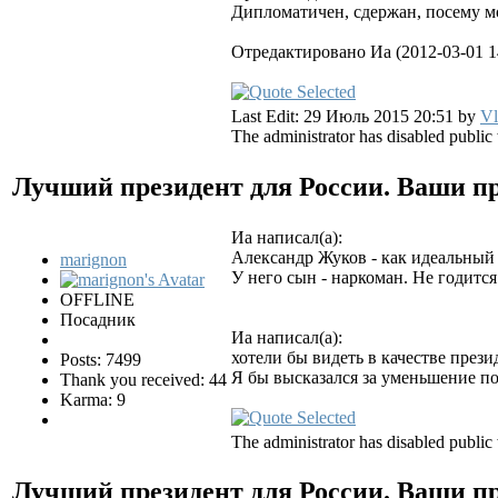
Дипломатичен, сдержан, посему м
Отредактировано Иа (2012-03-01 1
Last Edit: 29 Июль 2015 20:51 by
Vl
The administrator has disabled public 
Лучший президент для России. Ваши 
Иа написал(а):
Александр Жуков - как идеальный
marignon
У него сын - наркоман. Не годится
OFFLINE
Посадник
Иа написал(а):
хотели бы видеть в качестве прези
Posts: 7499
Я бы высказался за уменьшение по
Thank you received: 44
Karma: 9
The administrator has disabled public 
Лучший президент для России. Ваши 