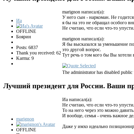
marignon написал(а):
У него сын - наркоман. Не годится
Иа
я бы на это не обращал особого в
Не считаю, что если что-то упусти
OFFLINE
Боярин
marignon написал(а):
Я бы высказался за уменьшение п
Posts: 6837
это другой вопрос.
Thank you received: 62
Тут речь о том кого бы Вы хотели
Karma: 9
The administrator has disabled public 
Лучший президент для России. Ваши 
Иа написал(а):
Не считаю, что если что-то упуст
То на него через это можно давит
И вообще, семья - очень важное д
marignon
Даже у имхо идеально позиционир
OFFLINE