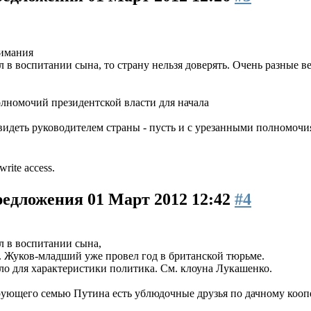
нимания
л в воспитании сына, то страну нельзя доверять. Очень разные 
олномочий президентской власти для начала
 видеть руководителем страны - пусть и с урезанными полномоч
write access.
предложения
01 Март 2012 12:42
#4
ил в воспитании сына,
ь. Жуков-младший уже провел год в британской тюрьме.
ело для характеристики политика. См. клоуна Лукашенко.
ующего семью Путина есть ублюдочные друзья по дачному коопе