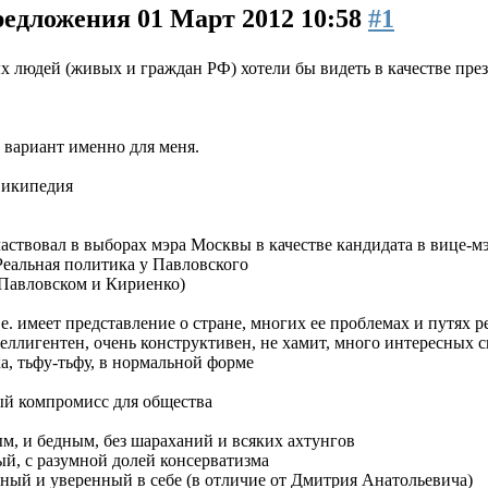
предложения
01 Март 2012 10:58
#1
х людей (живых и граждан РФ) хотели бы видеть в качестве пре
й вариант именно для меня.
Википедия
участвовал в выборах мэра Москвы в качестве кандидата в вице-м
Реальная политика у Павловского
о Павловском и Кириенко)
.е. имеет представление о стране, многих ее проблемах и путях
теллигентен, очень конструктивен, не хамит, много интересных 
ока, тьфу-тьфу, в нормальной форме
ый компромисс для общества
м, и бедным, без шараханий и всяких ахтунгов
й, с разумной долей консерватизма
ный и уверенный в себе (в отличие от Дмитрия Анатольевича)