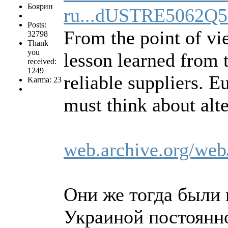
Боярин
ru...dUSTRE5062Q5
Posts:
From the point of vi
32798
Thank
you
lesson learned from t
received:
1249
reliable suppliers. E
Karma: 23
must think about alte
web.archive.org/web
Они же тогда были 
Украиной постоянно