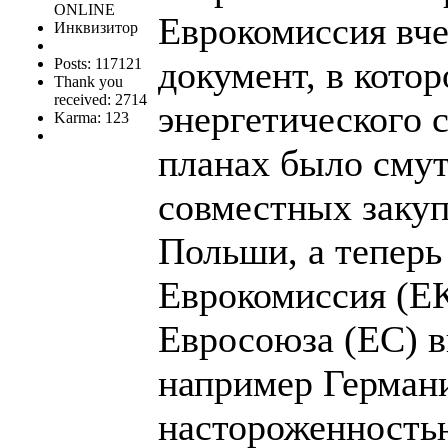
ONLINE
Еврокомиссия вч
Инквизитор
документ, в кото
Posts: 117121
Thank you
received: 2714
энергетического 
Karma: 123
планах было смут
совместных закуп
Польши, а теперь
Еврокомиссия (ЕК
Евросоюза (ЕС) в
например Германи
настороженностью