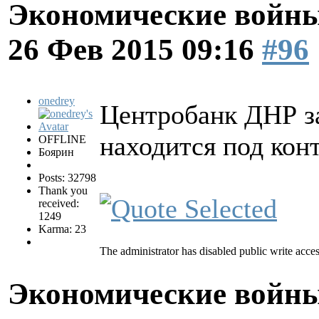
Экономические войны
26 Фев 2015 09:16
#96
onedrey
Центробанк ДНР за
находится под кон
OFFLINE
Боярин
Posts: 32798
Thank you
received:
1249
Karma: 23
The administrator has disabled public write acces
Экономические войны