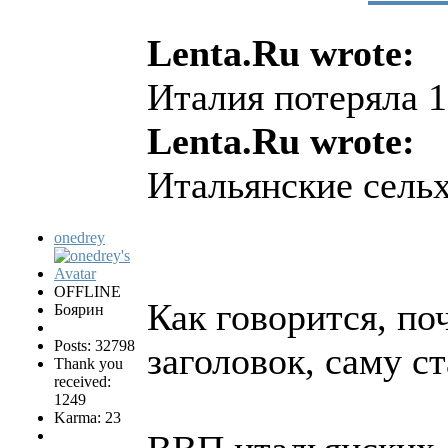
Lenta.Ru wrote:
Италия потеряла 1
Lenta.Ru wrote:
Итальянские сель
onedrey
OFFLINE
Как говорится, по
Боярин
Posts: 32798
заголовок, саму с
Thank you
received:
1249
Karma: 23