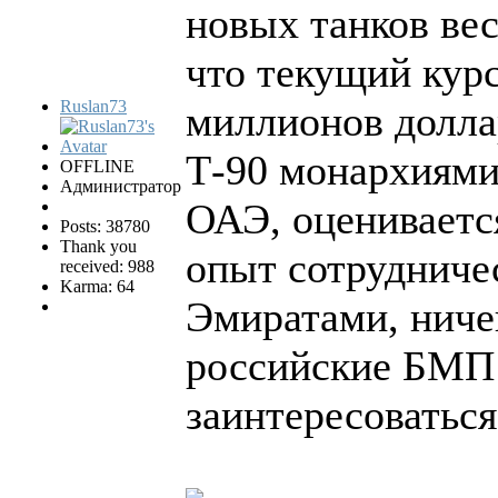
новых танков вес
что текущий курс
Ruslan73
миллионов долла
Т-90 монархиями 
OFFLINE
Администратор
ОАЭ, оценивается
Posts: 38780
Thank you
опыт сотрудниче
received: 988
Karma: 64
Эмиратами, ничег
российские БМП 
заинтересоваться