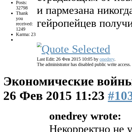
Posts:
и пармезана никогд
32798
Thank
you
гейропейцев получи
received:
1249
Karma: 23
Last Edit: 26 Фев 2015 10:05 by
onedrey
.
The administrator has disabled public write access.
Экономические войны
26 Фев 2015 11:23
#10
onedrey wrote:
Некорректно не 