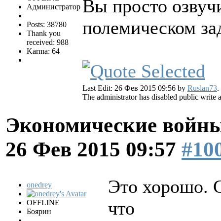
Вы просто озвучи
Администратор
полемическом за
Posts: 38780
Thank you
received: 988
Karma: 64
Last Edit: 26 Фев 2015 09:56 by
Ruslan73
.
The administrator has disabled public write 
Экономические войны
26 Фев 2015 09:57
#10
Это хорошо. С
onedrey
что
OFFLINE
Боярин