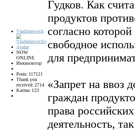
Гудков. Как счит
продуктов против
согласно которой
Vladimirovich
свободное исполь
NOW
для предпринимат
ONLINE
Инквизитор
Posts: 117121
Thank you
«Запрет на ввоз 
received: 2714
Karma: 123
граждан продукто
права российских
деятельность, та