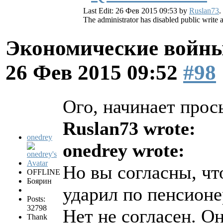
Last Edit: 26 Фев 2015 09:53 by
Ruslan73
.
The administrator has disabled public write 
Экономические войны
26 Фев 2015 09:52
#98
Ого, начинает прос
Ruslan73 wrote:
onedrey
onedrey wrote:
Но вы согласны, ч
OFFLINE
Боярин
ударил по пенсион
Posts:
32798
Нет не согласен. Он
Thank