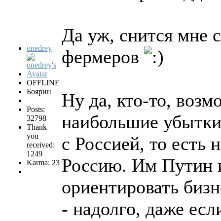
Да уж, снится мне 
onedrey
фермеров
OFFLINE
Боярин
Ну да, кто-то, возм
Posts:
наибольшие убытки?
32798
Thank
you
с Россией, то есть 
received:
1249
Россию. Им Путин и
Karma: 23
ориентировать бизн
- надолго, даже ес