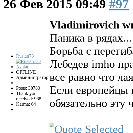
26 Фев 2015 09:49
#97
Vladimirovich wr
Паника в рядах..
Борьба с переги
Ruslan73
Лебедев imho пра
OFFLINE
все равно что лая
Администратор
Если европейцы 
Posts: 38780
Thank you
received: 988
обязательно эту 
Karma: 64