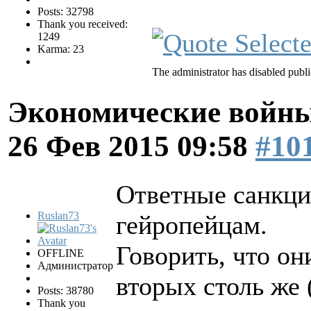
Posts: 32798
Thank you received:
1249
Karma: 23
The administrator has disabled publi
Экономические войны
26 Фев 2015 09:58
#10
Ответные санкци
Ruslan73
гейропейцам.
Говорить, что он
OFFLINE
Администратор
вторых столь же 
Posts: 38780
Thank you