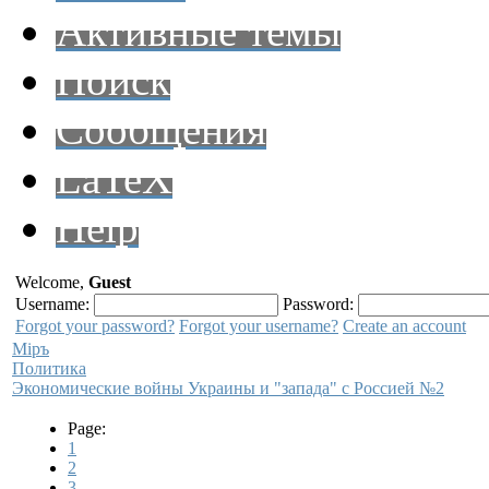
Активные темы
Поиск
Сообщения
LaTeX
Help
Welcome,
Guest
Username:
Password:
Forgot your password?
Forgot your username?
Create an account
Мiръ
Политика
Экономические войны Украины и "запада" с Россией №2
Page:
1
2
3