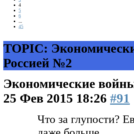
4
5
6
...
45
TOPIC: Экономически
Россией №2
Экономические войны
25 Фев 2015 18:26
#91
Что за глупости? Е
даже больше