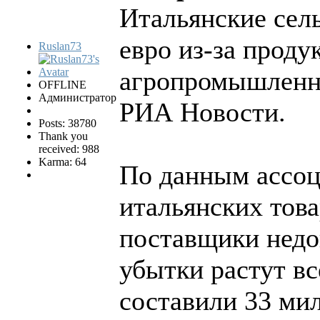
Итальянские сел
евро из-за проду
Ruslan73
агропромышленная
OFFLINE
Администратор
РИА Новости.
Posts: 38780
Thank you
received: 988
Karma: 64
По данным ассоци
итальянских това
поставщики недо
убытки растут вс
составили 33 мил