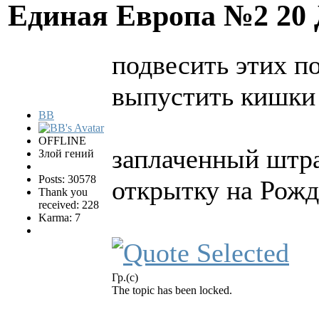
Единая Европа №2
20
подвесить этих п
выпустить кишки
BB
OFFLINE
заплаченный штра
Злой гений
Posts: 30578
открытку на Рожде
Thank you
received: 228
Karma: 7
Гр.(с)
The topic has been locked.