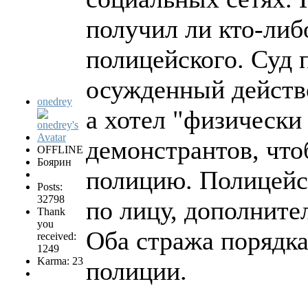
получил ли кто-либ
полицейского. Суд 
осужденный действо
onedrey
а хотел "физически
демонстрантов, что
OFFLINE
Боярин
полицию. Полицейс
Posts:
32798
по лицу, дополните
Thank
you
Оба стража порядка
received:
1249
Karma: 23
полиции.