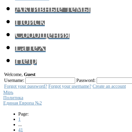
Активные темы
Поиск
Сообщения
LaTeX
Help
Welcome,
Guest
Username:
Password:
Forgot your password?
Forgot your username?
Create an account
Мiръ
Политика
Единая Европа №2
Page:
1
...
41