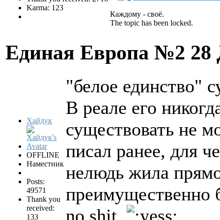
Karma: 123
Каждому - своё.
The topic has been locked.
Единая Европа №2
28
"белое единство" с
В реале его никогд
Хайдук
существовать не мо
писал ранее, для 
OFFLINE
Наместник
нелюдь жила прямо
Posts:
преимущественно 
49571
Thank you
received:
no shit,
133