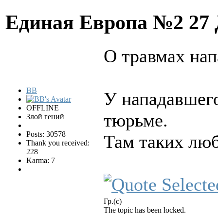
Единая Европа №2
27
О травмах нап
BB
У нападавшего
OFFLINE
тюрьме.
Злой гений
Posts: 30578
Там таких лю
Thank you received:
228
Karma: 7
Гр.(с)
The topic has been locked.