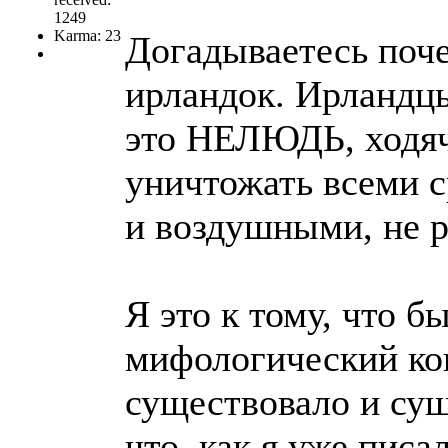
1249
Karma: 23
Догадываетесь поче
ирландок. Ирландцы
это НЕЛЮДЬ, ходяч
уничтожать всеми с
и воздушными, не р
Я это к тому, что б
мифологический кон
существовало и сущ
что, как я уже писа