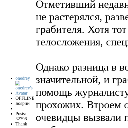
Отметивший недавн
не растерялся, раз
грабителя. Хотя то
телосложения, спецк
Однако разница в в
значительной, и гр
onedrey
помощь журналисту
OFFLINE
прохожих. Втроем о
Боярин
Posts:
очевидцы вызвали 
32798
Thank