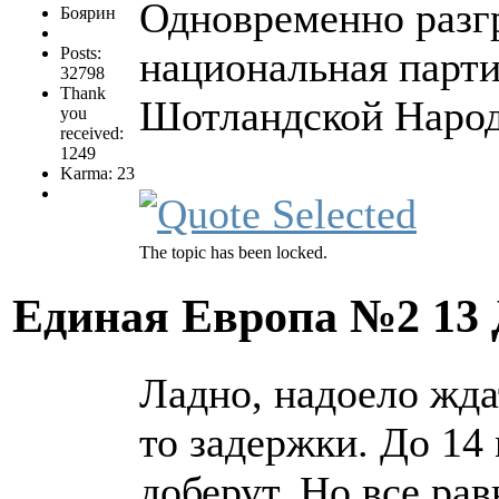
Одновременно разг
Боярин
Posts:
национальная партия
32798
Thank
Шотландской Народ
you
received:
1249
Karma: 23
The topic has been locked.
Единая Европа №2
13
Ладно, надоело ждат
то задержки. До 14
доберут. Но все ра