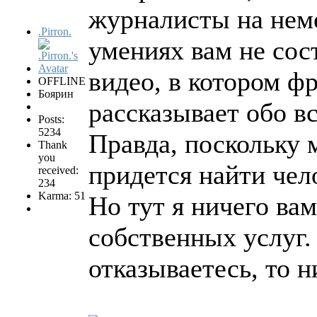
журналисты на нем
.Pirron.
умениях вам не сос
видео, в котором ф
OFFLINE
Боярин
рассказывает обо в
Posts:
5234
Правда, поскольку 
Thank
you
придется найти че
received:
234
Karma: 51
Но тут я ничего ва
собственных услуг.
отказываетесь, то 