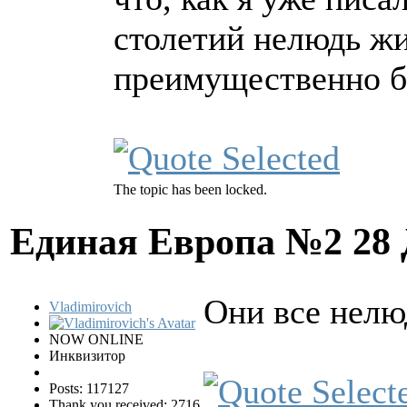
столетий нелюдь жи
преимущественно б
The topic has been locked.
Единая Европа №2
28
Они все нел
Vladimirovich
NOW ONLINE
Инквизитор
Posts: 117127
Thank you received: 2716