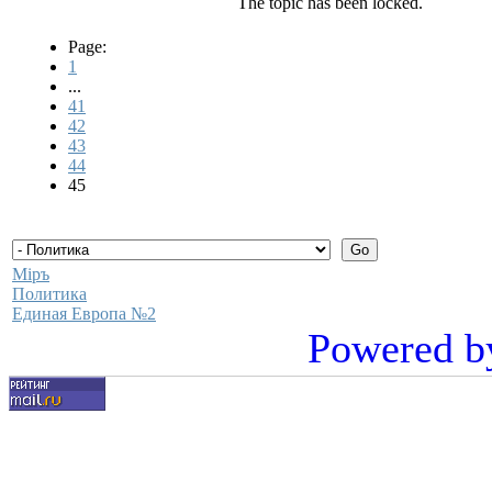
The topic has been locked.
Page:
1
...
41
42
43
44
45
Мiръ
Политика
Единая Европа №2
Powered b