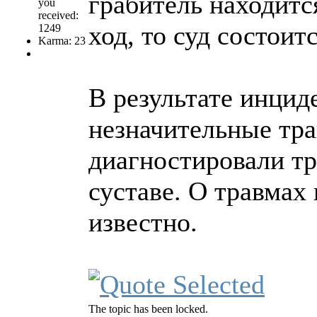
грабитель находитс
you
received:
ход, то суд состоит
1249
Karma: 23
В результате инцид
незначительные трав
диагностировали т
суставе. О травмах
известно.
The topic has been locked.