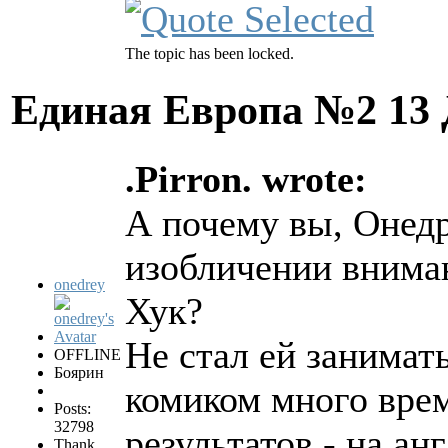
The topic has been locked.
Единая Европа №2
13
.Pirron. wrote:
А почему вы, Онедр
изобличении внима
onedrey
Хук?
Не стал ей занимать
OFFLINE
Боярин
комиком много вре
Posts:
32798
результатов - на ан
Thank