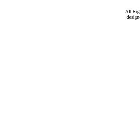
All Ri
design