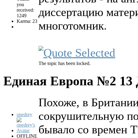
you
диссертацию матери
received:
1249
Karma: 23
многотомник.
The topic has been locked.
Единая Европа №2
13
Похоже, в Британи
сокрушительную поб
onedrey
бывало со времен Т
OFFLINE