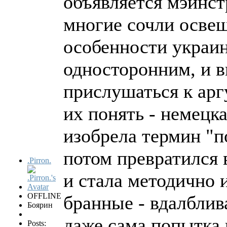
объявляется мэйнст
многие сочли освещ
особенности украин
односторонним, и в
прислушаться к арг
их понять - немецк
изобрела термин "п
потом превратился 
.Pirron.
и стала методично 
OFFLINE
бранные - вдалблива
Боярин
даже сама попытка 
Posts: