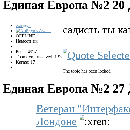
Единая Европа №2
20
Хайдук
садистъ ты ка
OFFLINE
Наместник
Posts: 49571
Thank you received: 133
Karma: 17
The topic has been locked.
Единая Европа №2
27
Ветеран "Интерфакс
Лондоне