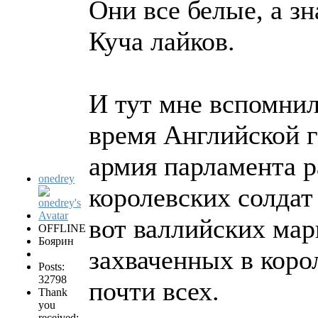
Они все белые, а зн
Куча лайков.
И тут мне вспомнил
время Английской 
армия парламента р
onedrey
королевских солдат
вот валлийских мар
OFFLINE
Боярин
захваченных в коро
Posts:
32798
почти всех.
Thank
you
received: