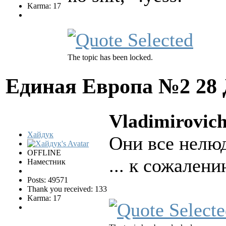
Karma: 17
The topic has been locked.
Единая Европа №2
28
Vladimirovich
Хайдук
Они все нелю
OFFLINE
... к сожален
Наместник
Posts: 49571
Thank you received: 133
Karma: 17