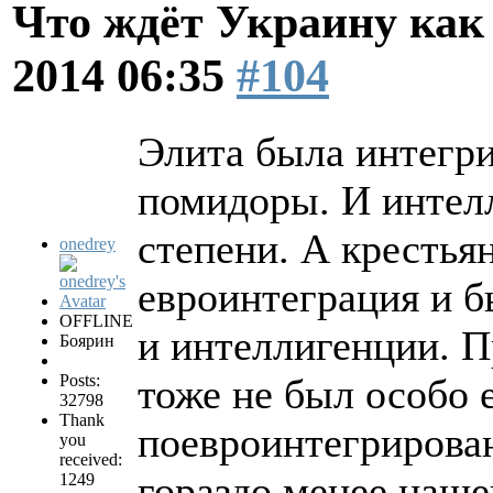
Что ждёт Украину как 
2014 06:35
#104
Элита была интегри
помидоры. И интел
степени. А крестьян
onedrey
евроинтеграция и б
OFFLINE
и интеллигенции. 
Боярин
Posts:
тоже не был особо 
32798
Thank
поевроинтегрирован
you
received:
гораздо менее наше
1249