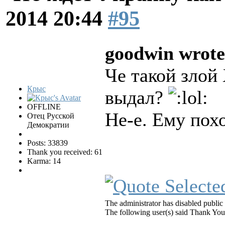
2014 20:44
#95
goodwin wrote
Че такой злой
Крыс
выдал?
OFFLINE
Не-е. Ему пох
Отец Русской
Демократии
Posts: 33839
Thank you received: 61
Karma: 14
The administrator has disabled public 
The following user(s) said Thank Yo