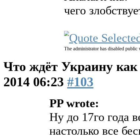
чего злобствует
The administrator has disabled public 
Что ждёт Украину как 
2014 06:23
#103
PP wrote:
Ну до 17го года 
настолько все бес