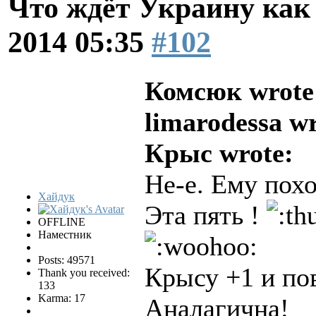
Что ждёт Украину как 
2014 05:35
#102
Комсюк wrote
limarodessa wr
Крыс wrote:
Не-е. Ему пох
Хайдук
Эта пять !
OFFLINE
Наместник
Posts: 49571
Крысу +1 и п
Thank you received:
133
Karma: 17
Аналагична!