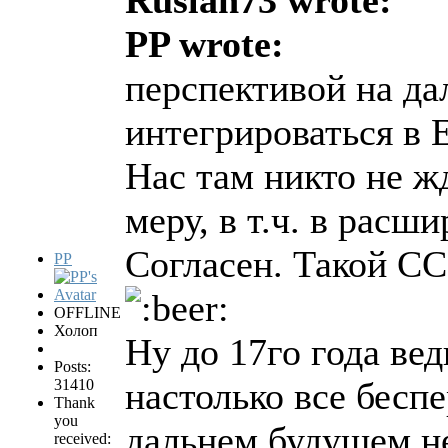
Ruslan73 wrote:
PP wrote:
перспективой на д
интегрироваться в 
Нас там никто не жд
меру, в т.ч. в расш
Согласен. Такой С
PP
OFFLINE
Холоп
Ну до 17го года ве
Posts:
настолько все беспе
31410
Thank
you
дальнем будущем н
received: