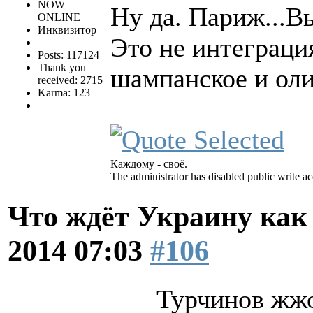
NOW
Ну да. Париж...Вы
ONLINE
Инквизитор
Это не интеграци
Posts: 117124
Thank you
шампанское и оли
received: 2715
Karma: 123
Каждому - своё.
The administrator has disabled public write ac
Что ждёт Украину как 
2014 07:03
#106
Турчинов жжо