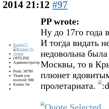
2014 21:12
#97
PP wrote:
Ну до 17го года
И тогда видать н
Ruslan73
недовольна была
OFFLINE
Москвы, то в Кр
Администратор
Posts: 38780
плюнет ядовитым
Thank you
received: 988
пролетариата.
Karma: 64