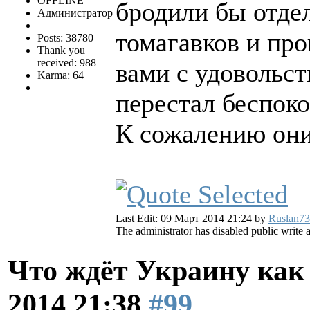
OFFLINE
бродили бы отдел
Администратор
томагавков и про
Posts: 38780
Thank you
received: 988
вами с удовольст
Karma: 64
перестал беспок
К сожалению они
Last Edit: 09 Март 2014 21:24 by
Ruslan73
The administrator has disabled public write 
Что ждёт Украину как 
2014 21:38
#99