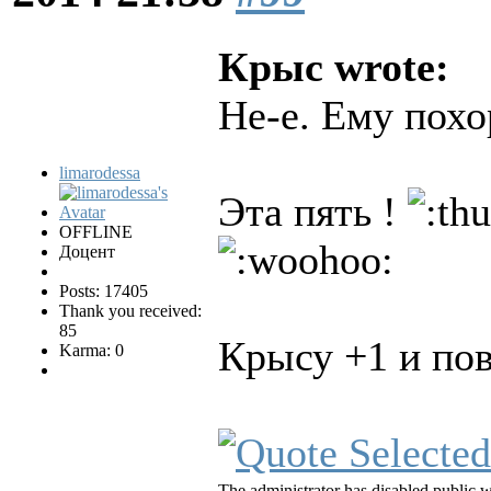
Крыс wrote:
Не-е. Ему пох
limarodessa
Эта пять !
OFFLINE
Доцент
Posts: 17405
Thank you received:
85
Крысу +1 и по
Karma: 0
The administrator has disabled public w