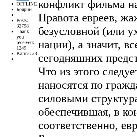
конфликт фильма н
OFFLINE
Боярин
Правота евреев, жа
Posts:
32798
безусловной (или у
Thank
you
нации), а значит, в
received:
1249
Karma: 23
сегодняшних предс
Что из этого следу
наносятся по гражд
силовыми структура
обеспечившая, в кон
соответственно, ев