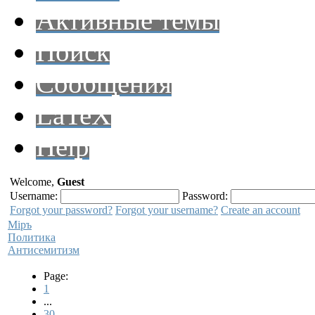
Активные темы
Поиск
Сообщения
LaTeX
Help
Welcome,
Guest
Username:
Password:
Forgot your password?
Forgot your username?
Create an account
Мiръ
Политика
Антисемитизм
Page:
1
...
30