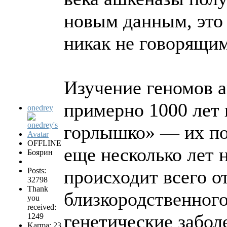
новым данным, это 
никак не говорящим
Изучение геномов а
примерно 1000 лет 
onedrey
горлышко» — их поп
OFFLINE
еще несколько лет 
Боярин
Posts:
происходит всего о
32798
Thank
близкородственного
you
received:
генетические забол
1249
Karma: 23