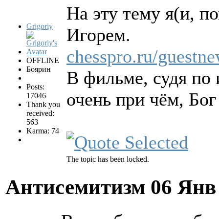
На эту тему я(и, 
Grigoriy
Игорем.
chesspro.ru/guestne
OFFLINE
Боярин
В фильме, судя по 
Posts:
очень при чём, Бог
17046
Thank you
received:
563
Karma: 74
The topic has been locked.
Антисемитизм
06 Янв