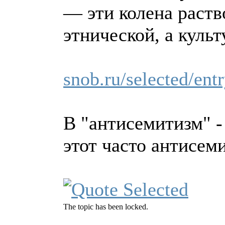
— эти колена раств
этнической, а культ
snob.ru/selected/ent
В "антисемитизм" -
этот часто антисем
The topic has been locked.