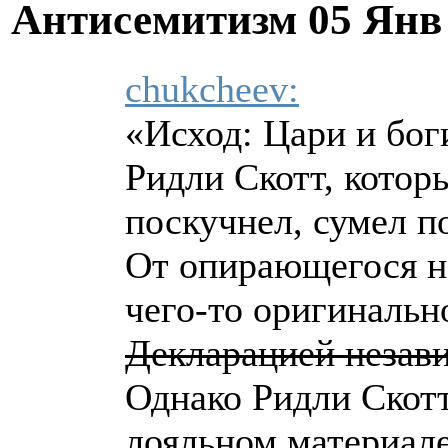
Антисемитизм
05 Янв
chukcheev:
«Исход: Цари и бог
Ридли Скотт, которы
поскучнел, сумел п
От опирающегося н
чего-то оригинальн
Декларацией незав
Однако Ридли Скотт
лояльном материале