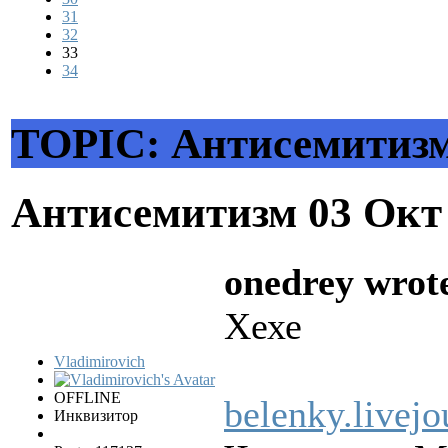
31
32
33
34
TOPIC: Антисемитиз
Антисемитизм
03 Окт
onedrey wrot
Хехе
Vladimirovich
OFFLINE
belenky.livej
Инквизитор