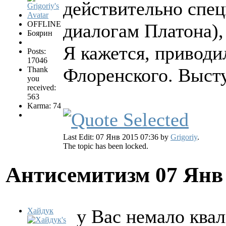
действительно спец
OFFLINE
диалогам Платона),
Боярин
Я кажется, приводи
Posts:
17046
Флоренского. Выст
Thank
you
received:
563
Karma: 74
Last Edit: 07 Янв 2015 07:36 by
Grigoriy
.
The topic has been locked.
Антисемитизм
07 Янв
у Вас немало ква
Хайдук