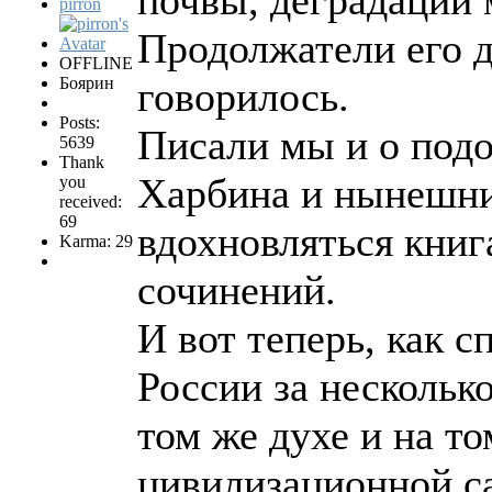
pirron
Продолжатели его д
OFFLINE
Боярин
говорилось.
Posts:
Писали мы и о подо
5639
Thank
Харбина и нынешни
you
received:
69
вдохновляться книг
Karma: 29
сочинений.
И вот теперь, как с
России за нескольк
том же духе и на т
цивилизационной са