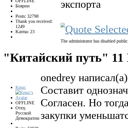
экспорта
OFFLINE
Боярин
Posts: 32798
Thank you received:
1249
Karma: 23
The administrator has disabled public
"Китайский путь"
11
onedrey написал(а)
Составит однознач
Крыс
Согласен. Но тогд
OFFLINE
Отец
закупки уменьшат
Русской
Демократии