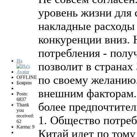
уровень жизни для 
накладные расходы 
конкуренции вниз. 
потребления - полу
Иа
позволит в странах
по своему желанию.
OFFLINE
Боярин
внешним факторам.
Posts:
6837
более предпочтител
Thank
you
received:
1. Общество потреб
62
Karma: 9
Китай идет по тому