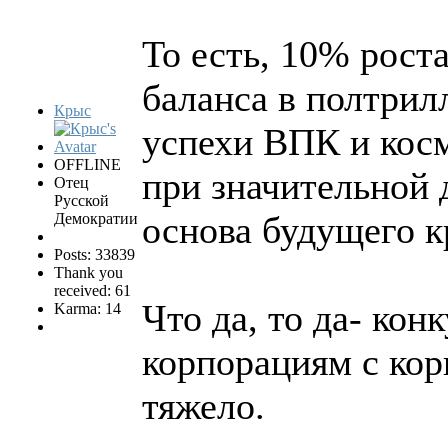
То есть, 10% рост
баланса в полтрил
Крыс
успехи ВПК и кос
OFFLINE
при значительной д
Отец
Русской
основа будущего к
Демократии
Posts: 33839
Thank you
received: 61
Что да, то да- ко
Karma: 14
корпорациям с кор
тяжело.