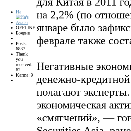
для Китая в 2011 го
на 2,2% (по отноше
Иа
январе было зафикс
OFFLINE
Боярин
феврале также сост
Posts:
6837
Thank
you
Негативные эконом
received:
62
Karma: 9
денежно-кредитной
полагают эксперты
экономическая акти
«смягчений», — го
Securities Asia, р