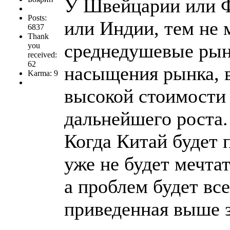
У Швейцарии или Ф
Posts:
или Индии, тем не 
6837
Thank
среднедушевые рыно
you
received:
62
насыщения рынка, в
Karma: 9
высокой стоимости
дальнейшего роста.
Когда Китай будет 
уже не будет мечтат
а проблем будет вс
приведенная выше 