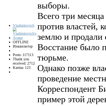
выборы.
Всего три месяца
против властей, к
Vladimirovich
землю и продали 
OFFLINE
Восстание было п
Инквизитор
тюрьме.
Posts: 117113
Thank you
received: 2712
Однако позже вла
Karma: 123
проведение мест
Корреспондент Би
пример этой дере