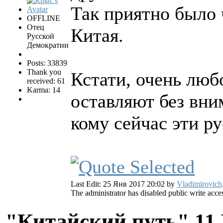
Так приятно было 
OFFLINE
Отец
Китая.
Русской
Демократии
Posts: 33839
Thank you
Кстати, очень люб
received: 61
Karma: 14
оставляют без вни
кому сейчас эти р
Last Edit: 25 Янв 2017 20:02 by
Vladimirovich
The administrator has disabled public write acce
"Китайский путь"
11