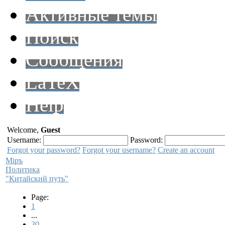
Активные темы
Поиск
Сообщения
LaTeX
Help
Welcome,
Guest
Username:
Password:
Forgot your password?
Forgot your username?
Create an account
Мiръ
Политика
"Китайский путь"
Page:
1
...
30