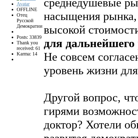
среднедушевые рын
OFFLINE
насыщения рынка, 
Отец
Русской
высокой стоимост
Демократии
Posts: 33839
для дальнейшего 
Thank you
received: 61
Не совсем согласен
Karma: 14
уровень жизни для
Другой вопрос, чт
гирями возможност
доктор? Хотели об