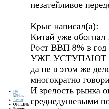
незатейливое перед
Крыс написал(а):
Китай уже обогнал 
Рост ВВП 8% в год 
УЖЕ УСТУПАЮТ К
да не в этом же дел
многократно говори
И зрелость рынка о
Иа
среднедушевыми по
OFFLINE
Боярин