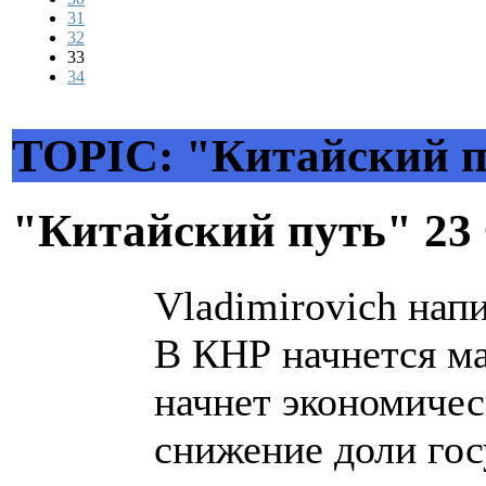
31
32
33
34
TOPIC: "Китайский п
"Китайский путь"
23
Vladimirovich напи
В КНР начнется ма
начнет экономичес
снижение доли гос