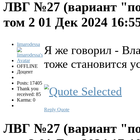
ЛВГ №27 (вариант "по
том 2
01 Дек 2024 16:5
limarodessa
Я же говорил - В
тоже становится у
OFFLINE
Доцент
Posts: 17405
Thank you
received: 85
Karma: 0
Reply
Quote
ЛВГ №27 (вариант "по