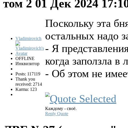
том 2
01 Дек 2024 17:1
Поскольку эта бня
остальных надо з
Vladimirovich
- Я представлени
когда заползла в 
OFFLINE
Инквизитор
- Об этом не име
Posts: 117119
Thank you
received: 2714
Karma: 123
Каждому - своё.
Reply
Quote