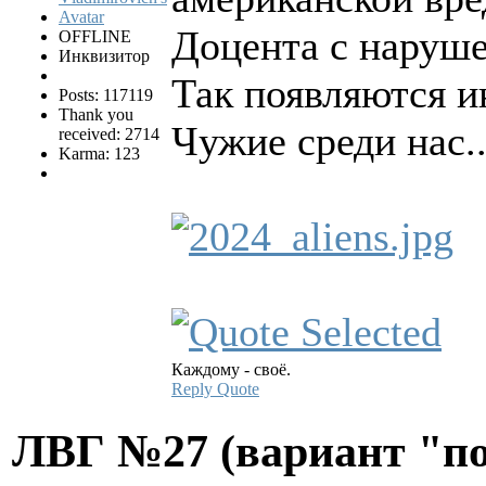
Доцента с наруш
OFFLINE
Инквизитор
Так появляются и
Posts: 117119
Thank you
Чужие среди нас..
received: 2714
Karma: 123
Каждому - своё.
Reply
Quote
ЛВГ №27 (вариант "по