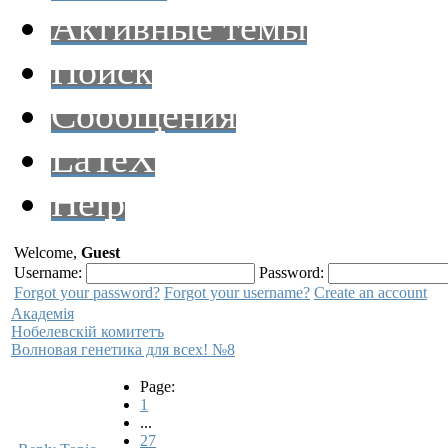
Активные темы
Поиск
Сообщения
LaTeX
Help
Welcome,
Guest
Username:
Password:
Forgot your password?
Forgot your username?
Create an account
Академiя
Нобелевскiй комитетъ
Волновая генетика для всех! №8
Page:
1
...
27