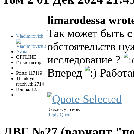
limarodessa wrot
Так может быть с
Vladimirovich
обстоятельств ну
исследование ?
OFFLINE
Инквизитор
Вперед
Работа
Posts: 117119
Thank you
received: 2714
Karma: 123
Каждому - своё.
Reply
Quote
ЛВГ №27 (вариант "по