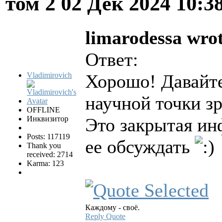
том 2
02 Дек 2024 10:3
limarodessa wrot
Ответ:
Vladimirovich
Хорошо! Давайте
научной точки зр
OFFLINE
Инквизитор
Это закрытая ин
Posts: 117119
ее обсуждать
Thank you
received: 2714
Karma: 123
Каждому - своё.
Reply
Quote