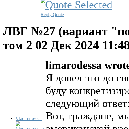
Reply
Quote
ЛВГ №27 (вариант "по
том 2
02 Дек 2024 11:4
limarodessa wrot
Я довел это до с
буду конкретизир
следующий ответ
Вот, граждане, м
Vladimirovich
американской вре