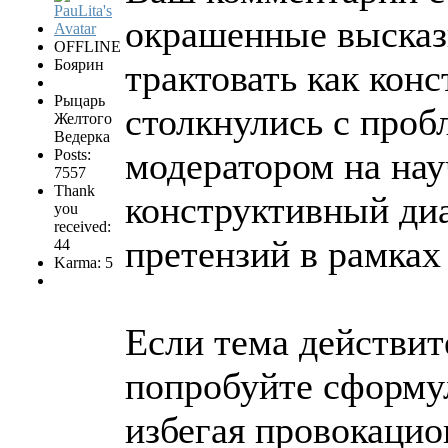
окрашенные высказ
OFFLINE
Боярин
трактовать как кон
Рыцарь
столкнулись с проб
Желтого
Ведерка
модератором на на
Posts:
7557
Thank
конструктивный ди
you
received:
претензий в рамках
44
Karma: 5
Если тема действит
попробуйте сформу
избегая провокаци