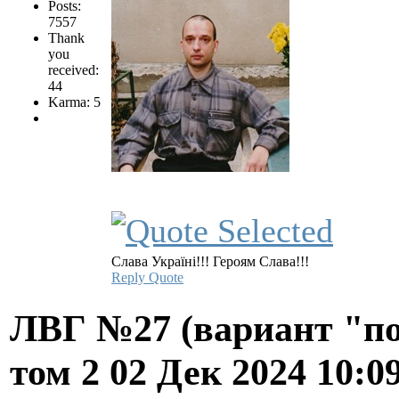
Posts:
7557
Thank
you
received:
44
Karma: 5
Слава Україні!!! Героям Слава!!!
Reply
Quote
ЛВГ №27 (вариант "по
том 2
02 Дек 2024 10:0