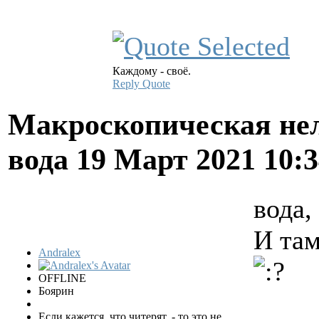
Каждому - своё.
Reply
Quote
Макроскопическая нел
вода
19 Март 2021 10:
вода,
И там
Andralex
OFFLINE
Боярин
Если кажется, что читерят, - то это не