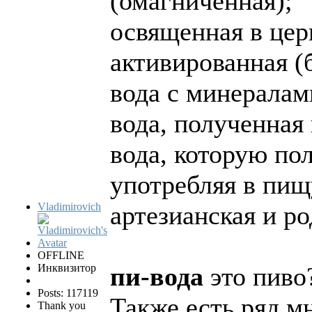
(омагниченная);
освященная в цер
активированная (
вода с минералам
вода, полученная 
вода, которую по
употребляя в пищ
Vladimirovich
артезианская и ро
OFFLINE
Инквизитор
пи-вода
это пиво
Posts: 117119
Также есть ряд мн
Thank you