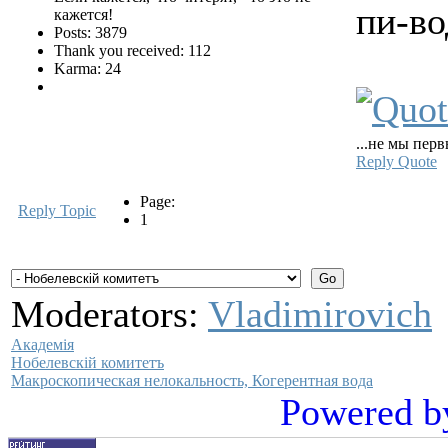
пи-во
кажется!
Posts: 3879
Thank you received: 112
Karma: 24
...не мы перв
Reply
Quote
Page:
Reply Topic
1
Moderators:
Vladimirovich
Академiя
Нобелевскiй комитетъ
Макроскопическая нелокальность, Когерентная вода
Powered b