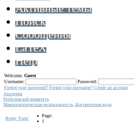
Активные темы
Поиск
Сообщения
LaTeX
Help
Welcome,
Guest
Username:
Password:
Forgot your password?
Forgot your username?
Create an account
Академiя
Нобелевскiй комитетъ
Макроскопическая нелокальность, Когерентная вода
Page:
Reply Topic
1