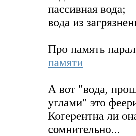
пассивная вода;
вода из загрязне
Про память пара
памяти
А вот "вода, про
углами" это феер
Когерентна ли он
сомнительно...