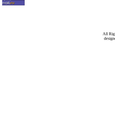
All Ri
design