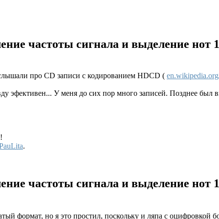
ление частоты сигнала и выделение нот
 слышали про CD записи с кодированием HDCD (
en.wikipedia.or
вду эфективен... У меня до сих пор много записей. Позднее был в
!
PauLita
.
ление частоты сигнала и выделение нот
атый формат, но я это простил, поскольку и ляпа с оцифровкой б