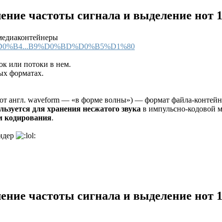
ление частоты сигнала и выделение нот
 медиаконтейнеры
B5%D0%B4...B9%D0%BD%D0%B5%D1%80
ок или потоки в нем.
ых форматах.
 от англ. waveform — «в форме волны») — формат файла-контейн
льзуется для хранения несжатого звука
в импульсно-кодовой 
м кодирования
.
ендер
ление частоты сигнала и выделение нот