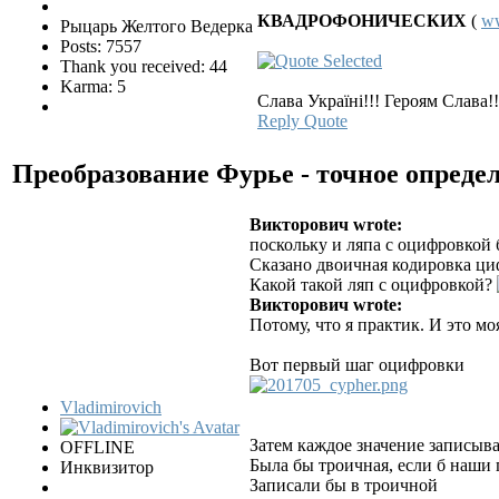
КВАДРОФОНИЧЕСКИХ
(
ww
Рыцарь Желтого Ведерка
Posts: 7557
Thank you received: 44
Karma: 5
Слава Україні!!! Героям Слава!!
Reply
Quote
Преобразование Фурье - точное опреде
Викторович wrote:
поскольку и ляпа с оцифровкой б
Сказано двоичная кодировка циф
Какой такой ляп с оцифровкой?
Викторович wrote:
Потому, что я практик. И это мо
Вот первый шаг оцифровки
Vladimirovich
Затем каждое значение записыва
OFFLINE
Была бы троичная, если б наши
Инквизитор
Записали бы в троичной