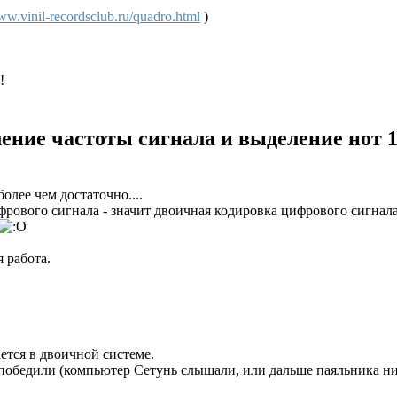
w.vinil-recordsclub.ru/quadro.html
)
!
ление частоты сигнала и выделение нот
олее чем достаточно....
рового сигнала - значит двоичная кодировка цифрового сигнала
я работа.
ется в двоичной системе.
 победили (компьютер Сетунь слышали, или дальше паяльника н