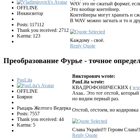
WAV это не сжатый формат, есл
OFFLINE
Это вообще контейнер.
Инквизитор
Контейнеры могут хранить и сж
В WAV можно загнать и то и др
Posts: 117112
Thank you received: 2712
Karma: 123
Каждому - своё.
Reply
Quote
Преобразование Фурье - точное опреде
Викторович wrote:
PauLita
PauLita wrote:
КВАДРОФОНИЧЕСКИХ (
www
OFFLINE
Ахаа.. Это тот отстой, которы
Боярин
но видим первый раз.
Рыцарь Желтого Ведерка
Отстой, отстоем, но кодировка
Posts: 7557
Thank you received: 44
Karma: 5
Слава Україні!!! Героям Слава!!
Reply
Quote