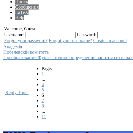
Поиск
Сообщения
LaTeX
Help
Welcome,
Guest
Username:
Password:
Forgot your password?
Forgot your username?
Create an account
Академiя
Нобелевскiй комитетъ
Преобразование Фурье - точное определение частоты сигнала 
Page:
1
...
4
5
Reply Topic
6
7
8
...
11