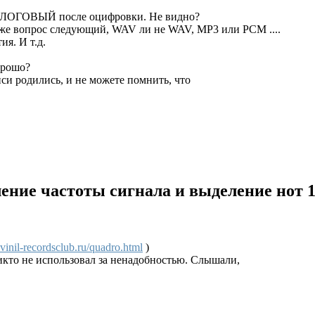
ЛОГОВЫЙ после оцифровки. Не видно?
уже вопрос следующий, WAV ли не WAV, MP3 или РСМ ....
я. И т.д.
орошо?
си родились, и не можете помнить, что
ление частоты сигнала и выделение нот
inil-recordsclub.ru/quadro.html
)
никто не использовал за ненадобностью. Слышали,