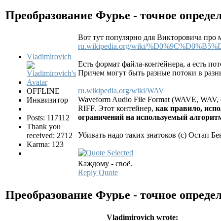
Преобразование Фурье - точное опреде
Вот тут популярно для Викторовича про
ru.wikipedia.org/wiki/%D0%9C%D0%
Vladimirovich
Есть формат файла-контейнера, а есть пот
Причем могут быть разные потоки в разн
ru.wikipedia.org/wiki/WAV
OFFLINE
Waveform Audio File Format (WAVE, WAV,
Инквизитор
RIFF. Этот контейнер,
как правило, испо
ограничений на используемый алгорит
Posts: 117112
Thank you
Убивать надо таких знатоков (с) Остап Б
received: 2712
Karma: 123
Каждому - своё.
Reply
Quote
Преобразование Фурье - точное опреде
Vladimirovich wrote: