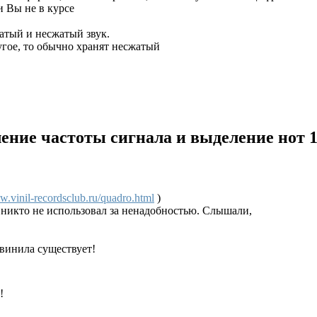
и Вы не в курсе
атый и несжатый звук.
угое, то обычно хранят несжатый
ление частоты сигнала и выделение нот
.vinil-recordsclub.ru/quadro.html
)
й никто не использовал за ненадобностью. Слышали,
 винила существует!
!