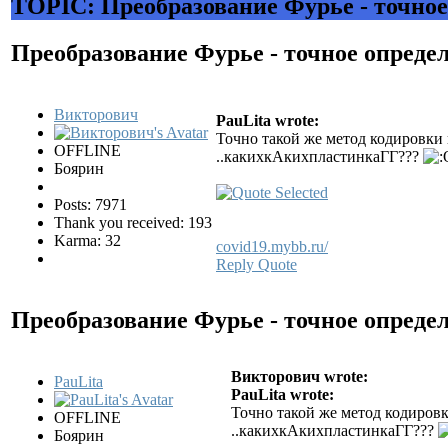
TOPIC: Преобразование Фурье - точное
Преобразование Фурье - точное опреде
Викторович
PauLita wrote:
Точно такой же метод кодировки
OFFLINE
..какихкАкихпластинкаГГ???
Боярин
Posts: 7971
Thank you received: 193
Karma: 32
covid19.mybb.ru/
Reply
Quote
Преобразование Фурье - точное опреде
Викторович wrote:
PauLita
PauLita wrote:
Точно такой же метод кодиров
OFFLINE
..какихкАкихпластинкаГГ???
Боярин