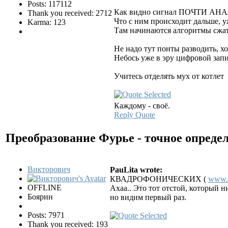
Posts: 117112
Как видно сигнал ПОЧТИ АНА
Thank you received: 2712
Что с ним происходит дальше, 
Karma: 123
Там начинаются алгоритмы сжати
Не надо тут понты разводить, х
Небось уже в эру цифровой запи
Учитесь отделять мух от котлет
Каждому - своё.
Reply
Quote
Преобразование Фурье - точное опреде
Викторович
PauLita wrote:
КВАДРОФОНИЧЕСКИХ (
www.v
OFFLINE
Ахаа.. Это тот отстой, который 
Боярин
но видим первый раз.
Posts: 7971
Thank you received: 193