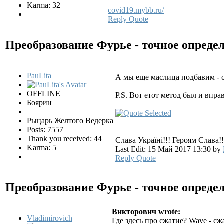
Karma: 32
covid19.mybb.ru/
Reply
Quote
Преобразование Фурье - точное опреде
PauLita
А мы еще маслица подбавим -
OFFLINE
P.S. Вот етот метод был и впра
Боярин
Рыцарь Желтого Ведерка
Posts: 7557
Thank you received: 44
Слава Україні!!! Героям Слава!!
Karma: 5
Last Edit: 15 Май 2017 13:30 by
Reply
Quote
Преобразование Фурье - точное опреде
Викторович wrote:
Vladimirovich
Где здесь про сжатие? Wave - сж