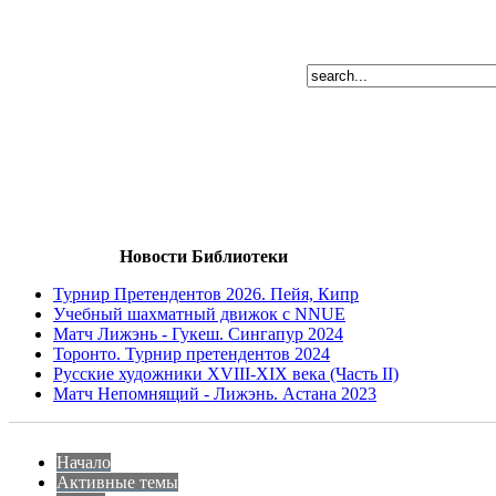
Новости Библиотеки
Турнир Претендентов 2026. Пейя, Кипр
Учебный шахматный движок с NNUE
Матч Лижэнь - Гукеш. Сингапур 2024
Торонто. Турнир претендентов 2024
Русские художники XVIII-XIX века (Часть II)
Матч Непомнящий - Лижэнь. Астана 2023
Начало
Активные темы