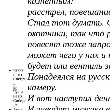
казненным:
расстрел, повешание
Стал тот думать. С
охотники, так что 
повесят тоже запро
может чего у них и 
будет или вентиль 
Чукча
Понадеялся на русск
не из
Сибири
..
камеру.
И вот наступил день
И заводят мужика в