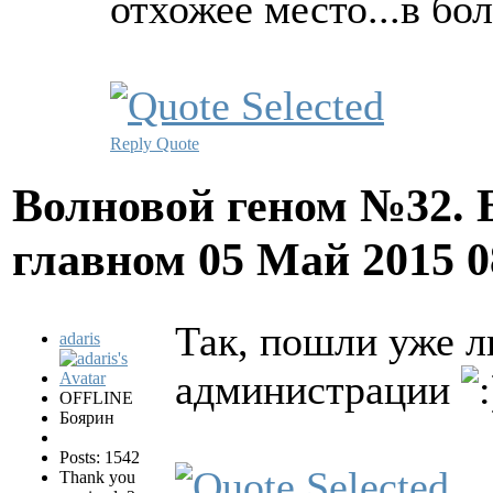
отхожее место...в бол
Reply
Quote
Волновой геном №32. 
главном
05 Май 2015 
Так, пошли уже л
adaris
администрации
OFFLINE
Боярин
Posts: 1542
Thank you