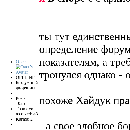
ты тут единственн
определение форум
показателям, а тре
Олег
тронулся однако - 
OFFLINE
Бездумный
дворянин
похоже Хайдук прав
Posts:
10251
Thank you
received: 43
Karma: 2
- а свое злобное б