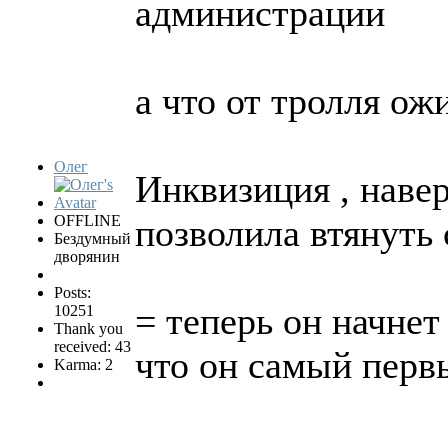
администрации
а что от тролля ож
Олег
Инквизиция , навер
OFFLINE
позволила втянуть с
Бездумный
дворянин
Posts:
= теперь он начнет
10251
Thank you
received: 43
что он самый перв
Karma: 2