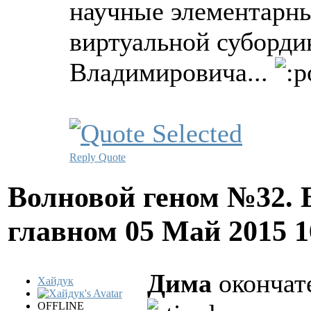
научные элементарн
виртуальной суборди
Владимировича...
Reply
Quote
Волновой геном №32. 
главном
05 Май 2015 
Дима
окончате
Хайдук
OFFLINE