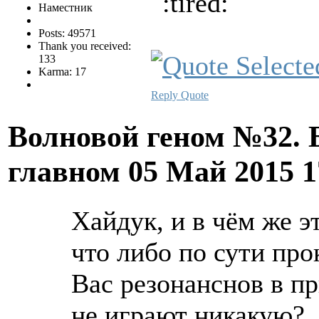
Наместник
Posts: 49571
Thank you received:
133
Karma: 17
Reply
Quote
Волновой геном №32. 
главном
05 Май 2015 
Хайдук, и в чём же эт
что либо по сути пр
Вас резонанснов в пр
не играют никакую?