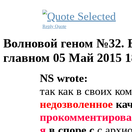
Reply
Quote
Волновой геном №32. 
главном
05 Май 2015 
NS wrote:
так как в своих ко
недозволенное
ка
прокомментировав
я
в споре с
с архио