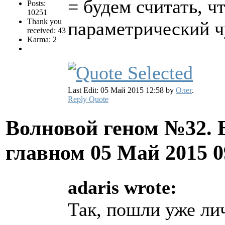
= будем считать, ч
Posts:
10251
Thank you
параметрический ч
received: 43
Karma: 2
Last Edit: 05 Май 2015 12:58 by
Олег
.
Reply
Quote
Волновой геном №32. 
главном
05 Май 2015 
adaris wrote:
Так, пошли уже ли