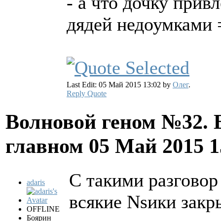
- а что дочку прив
дядей недоумками 
Last Edit: 05 Май 2015 13:02 by
Олег
.
Reply
Quote
Волновой геном №32. 
главном
05 Май 2015 
С такими разговор 
adaris
всякие Nsики закр
OFFLINE
Боярин