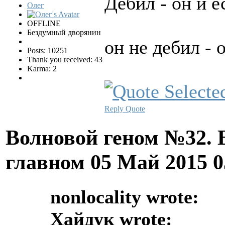
Дебил - он и е
Олег
OFFLINE
Бездумный дворянин
он не дебил -
Posts: 10251
Thank you received: 43
Karma: 2
Reply
Quote
Волновой геном №32. 
главном
05 Май 2015 
nonlocality wrote:
Хайдук wrote: