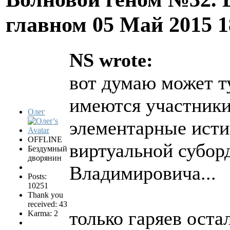
главном
05 Май 2015 
NS wrote:
вот думаю может ту
имеются участник
Олег
элементарные ист
OFFLINE
виртуальной субор
Бездумный
дворянин
Владимировича...
Posts:
10251
Thank you
received: 43
только гаряев ост
Karma: 2