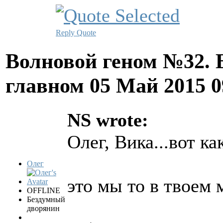
Reply
Quote
Волновой геном №32. 
главном
05 Май 2015 
NS wrote:
Олег, Вика...вот ка
Олег
это мы то в твоем 
OFFLINE
Бездумный
дворянин