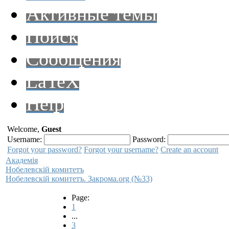
Активные темы
Поиск
Сообщения
LaTeX
Help
Welcome,
Guest
Username:
Password:
Forgot your password?
Forgot your username?
Create an account
Академiя
Нобелевскiй комитетъ
Нобелевскiй комитетъ. Закрома.org (№33)
Page:
1
...
3