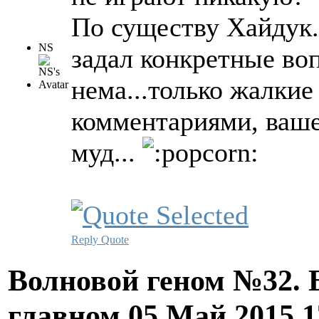
По существу Хайдук..
NS
задал конкретные воп
нема...только жалки
комментариями, ваше
муд...
Reply
Quote
Волновой геном №32. 
главном
05 Май 2015 