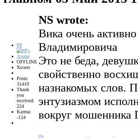
NS wrote:
Вика очень активн
Владимировича
PP
Это не беда, девуш
OFFLINE
Холоп
свойственно восхищ
Posts:
назнакомых слов. П
31410
Thank
you
энтузиазмом исполн
received:
224
вокруг мошенника 
Karma:
-124