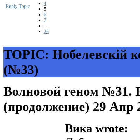
4
Reply Topic
5
6
7
...
26
TOPIC: Нобелевскiй к
(№33)
Волновой геном №31. 
(продолжение)
29 Апр 
Вика wrote: