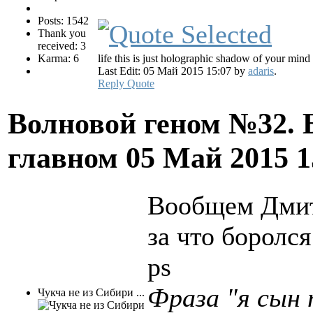
Posts: 1542
Thank you
received: 3
Karma: 6
life this is just holographic shadow of your mind
Last Edit: 05 Май 2015 15:07 by
adaris
.
Reply
Quote
Волновой геном №32. 
главном
05 Май 2015 
Вообщем Дмит
за что боролся 
ps
Фраза "я сын 
Чукча не из Сибири ...