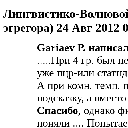
Лингвистико-Волновой
эгрегора)
24 Авг 2012 
Gariaev P. написал 
.....При 4 гр. был 
уже пцр-или статнд
А при комн. темп. 
подсказку, а вместо
Спасибо
, однако ф
поняли .... Попыта