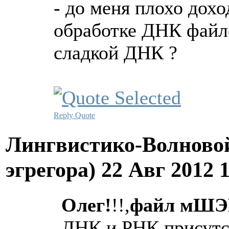
- до меня плохо дохо
обработке ДНК фай
сладкой ДНК ?
Reply
Quote
Лингвистико-Волновой
эгрегора)
22 Авг 2012 
Олег!
!!,
файл мШЭИ
ДНК и РНК присутс