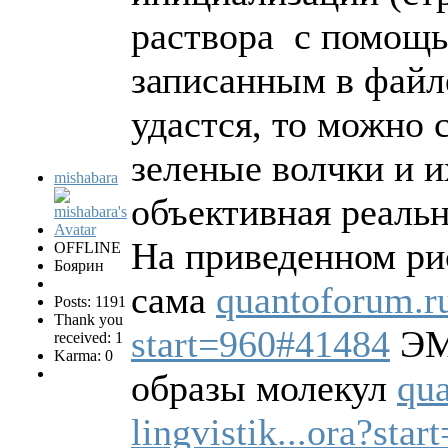
раствора с помощь
записанным в файл
удастся, то можно 
зеленые волчки и 
mishabara
объективная реаль
На приведенном ри
OFFLINE
Боярин
сама
quantoforum.ru
Posts: 1191
Thank you
start=960#41484
ЭМ 
received: 1
Karma: 0
образы молекул
qua
lingvistik...ora?sta