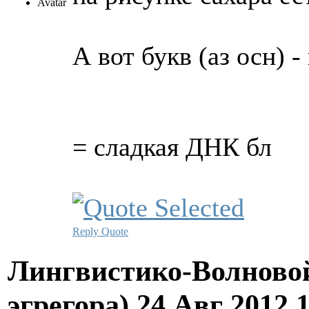
А вот букв (аз осн) - 
= сладкая ДНК бл
Reply
Quote
Лингвистико-Волновой
эгрегора)
24 Авг 2012 