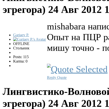
эгрегора)
24 Авг 2012 
mishabara напис
Опыт на ПЦР ра
Gariaev P.
OFFLINE
мишу точно - п
Стольник
Posts: 115
Karma: 0
Reply
Quote
Лингвистико-Волновой
эгрегора)
24 Авг 2012 