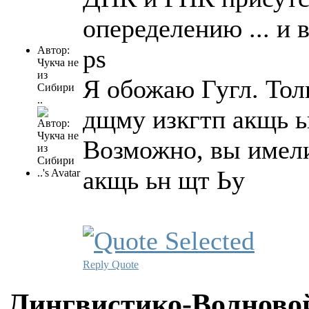
опеределению ... и в
Автор:
ps
Чукча не
из
Я обожаю Гугл. Тол
Сибири
..
дщму изкгтп акщь ь
Возможно, вы имели
акщь ьн щт Ьу
Reply
Quote
Лингвистико-Волновой