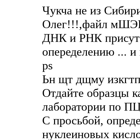
Чукча не из Сибири
Олег!!!,файл мШЭИ
ДНК и РНК присут
опеределению ... и 
ps
Ьн щт дщму изкгтп
Отдайте образцы к
лаборатории по ПЦ
С просьбой, опред
нуклеиновых кисло