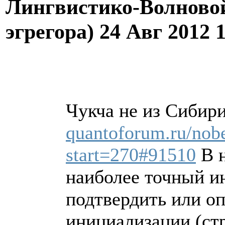
Лингвистико-Волновой
эгрегора)
24 Авг 2012 
Чукча не из Сибири
quantoforum.ru/nobe
start=270#91510
В н
наиболее точный и
подтвердить или о
инициализации (ст