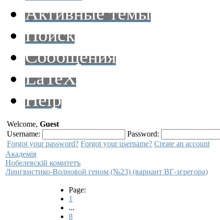
Активные темы
Поиск
Сообщения
LaTeX
Help
Welcome,
Guest
Username:
Password:
Forgot your password?
Forgot your username?
Create an account
Академiя
Нобелевскiй комитетъ
Лингвистико-Волновой геном (№23) (вариант ВГ-эгрегора)
Page:
1
...
8