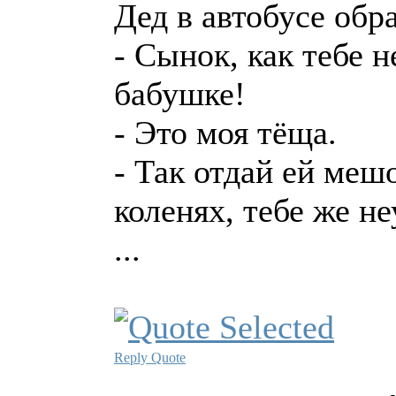
Дед в автобусе обр
- Сынок, как тебе 
бабушке!
- Это моя тёща.
- Так отдай ей меш
коленях, тебе же н
...
Reply
Quote