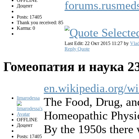
OFFLINE
forums.rusmed
Доцент
Posts: 17405
Thank you received: 85
Karma: 0
Last Edit: 22 Окт 2015 11:27 by
Vlad
Reply
Quote
Гомеопатия и наука
2
en.wikipedia.org/w
limarodessa
The Food, Drug, an
Homeopathic Physic
OFFLINE
Доцент
By the 1950s there 
Posts: 17405