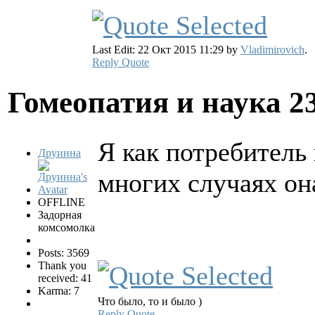
Last Edit: 22 Окт 2015 11:29 by
Vladimirovich
.
Reply
Quote
Гомеопатия и наука
2
Я как потребитель
Друинна
многих случаях он
OFFLINE
Задорная
комсомолка
Posts: 3569
Thank you
received: 41
Karma: 7
Что было, то и было )
Reply
Quote