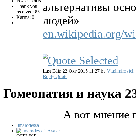
Posts: 17405
альтернативы осно
Thank you
received: 85
людей»
Karma: 0
en.wikipedia.org/w
Last Edit: 22 Окт 2015 11:27 by
Vladimirovich
.
Reply
Quote
Гомеопатия и наука
2
А вот мнение 
limarodessa