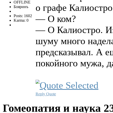
OFFLINE
о графе Калиостро
Бояринъ
— О ком?
Posts: 1602
Karma: 0
— О Калиостро. Из
шуму много надел
предсказывал. А е
покойного мужа, да
Reply
Quote
Гомеопатия и наука
2