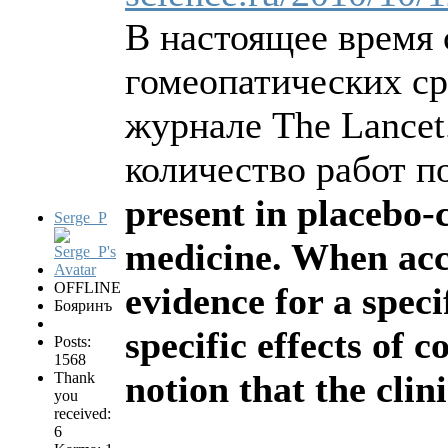
В настоящее время
гомеопатических ср
журнале The Lancet
количество работ п
present in placebo-
Serge_P
medicine. When acco
OFFLINE
evidence for a speci
Бояринъ
specific effects of 
Posts:
1568
notion that the clin
Thank
you
received:
6