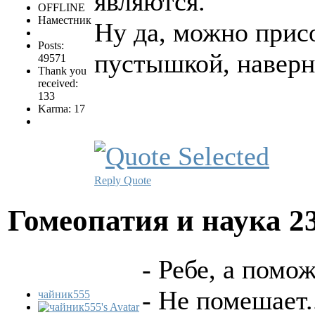
являются.
OFFLINE
Наместник
Ну да, можно прис
Posts:
пустышкой, наверн
49571
Thank you
received:
133
Karma: 17
Reply
Quote
Гомеопатия и наука
2
- Ребе, а помож
- Не помешает.
чайник555