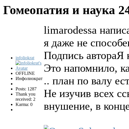
Гомеопатия и наука
2
limarodessa написа
я даже не способе
Подпись автораЯ к
infoliokrat
Это напомнило, к
OFFLINE
.. план по валу ест
Инфолиократ
Posts: 1287
Не изучив всех с
Thank you
received: 2
внушение, в конце
Karma: 0