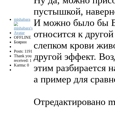
пустышкой, наверн
mishabara
И можно было бы В
относится к другой
OFFLINE
Боярин
слепком крови жив
Posts: 1191
другой эффект. Возд
Thank you
received: 1
этим разбирается 
Karma: 0
а пример для сравне
Отредактировано mi