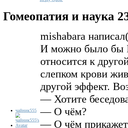
Гомеопатия и наука
2
mishabara написал(
И можно было бы В
относится к друго
слепком крови жив
другой эффект. Воз
— Хотите беседова
— О чём?
чайник555
— О чём прикажете