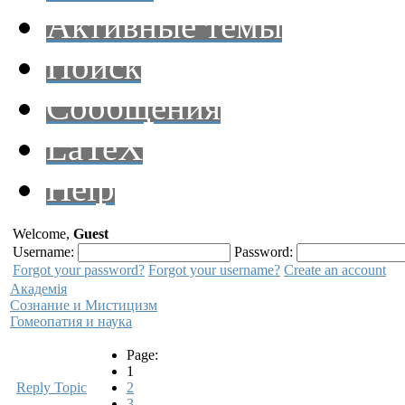
Активные темы
Поиск
Сообщения
LaTeX
Help
Welcome,
Guest
Username:
Password:
Forgot your password?
Forgot your username?
Create an account
Академiя
Сознание и Мистицизм
Гомеопатия и наука
Page:
1
Reply Topic
2
3