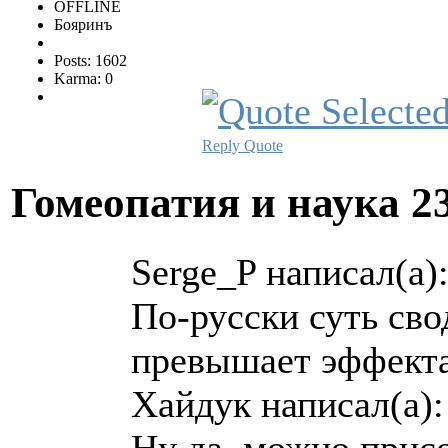
OFFLINE
Бояринъ
Posts: 1602
Karma: 0
Reply
Quote
Гомеопатия и наука
2
Serge_P написал(а)
По-русски суть сво
превышает эффекта 
Хайдук написал(а):
Ну да, можно прис