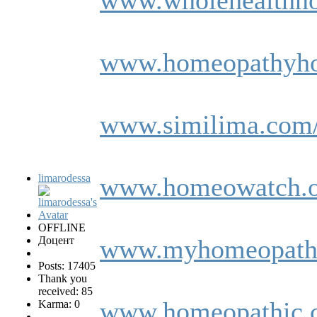
www.homeopathyhom
www.similima.com/l
limarodessa
www.homeowatch.or
OFFLINE
Доцент
www.myhomeopathic
Posts: 17405
Thank you
received: 85
www.homeopathic.c
Karma: 0