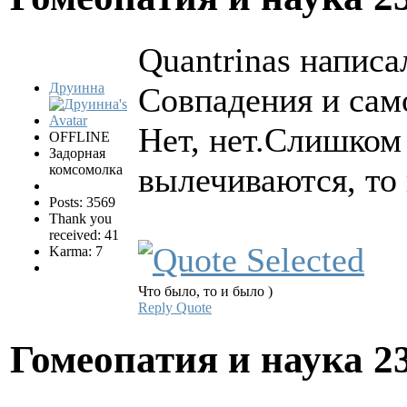
Quantrinas написал
Друинна
Совпадения и сам
Нет, нет.Слишком
OFFLINE
Задорная
вылечиваются, то
комсомолка
Posts: 3569
Thank you
received: 41
Karma: 7
Что было, то и было )
Reply
Quote
Гомеопатия и наука
2