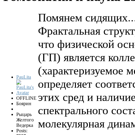
Помянем сидящих..
Фрактальная структ
что физической осн
(ГП) является колл
(характеризуемое 
PauLita
определяет соотве
этих сред и наличи
OFFLINE
Боярин
спектрального сост
Рыцарь
Желтого
молекулярная динам
Ведерка
Posts: