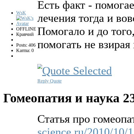
Есть факт - помога
WsK
лечения тогда и вов
Помогало и до того
OFFLINE
Кравчий
помогать не взирая
Posts: 406
Karma: 0
Reply
Quote
Гомеопатия и наука
2
Статья про гомеопа
science.ru/2010/10/