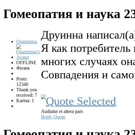
Гомеопатия и наука
2
Друинна написал(а
Quantrinas
Я как потребитель
многих случаях он
OFFLINE
Физик
Совпадения и сам
Posts:
12340
Thank you
received: 7
Karma: 1
Audiatur et altera pars
Reply
Quote
Гомеопатия и наука
2