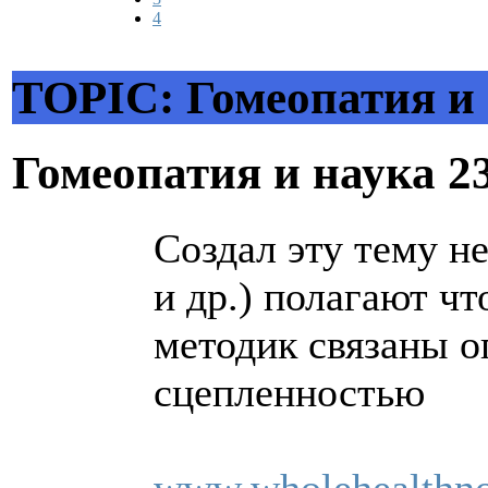
4
TOPIC: Гомеопатия и
Гомеопатия и наука
2
Создал эту тему н
и др.) полагают ч
методик связаны о
сцепленностью
www.wholehealthno