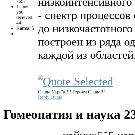
низкоинтенсивного
7557
Thank
- спектр процессов
you
received:
44
до низкочастотного
Karma: 5
построен из ряда о
каждой из областей
Слава Україні!!! Героям Слава!!!
Reply
Quote
Гомеопатия и наука
2