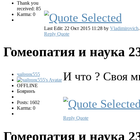
Thank you
received: 85
Karma: 0
Last Edit: 22 Окт 2015 11:28 by
Vladimirovich
.
Reply
Quote
Гомеопатия и наука
2
И что ? Своя м
чайник555
OFFLINE
Бояринъ
Posts: 1602
Karma: 0
Reply
Quote
Гомеопатия и наука
2