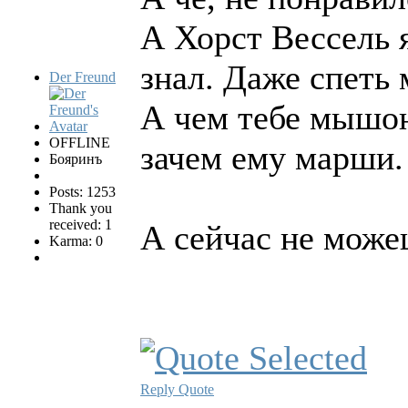
А Хорст Вессель я
знал. Даже спеть 
Der Freund
А чем тебе мышон
OFFLINE
зачем ему марши.
Бояринъ
Posts: 1253
Thank you
received: 1
А сейчас не може
Karma: 0
Reply
Quote