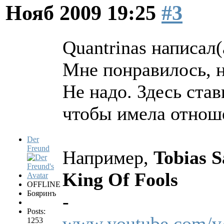
Нояб 2009 19:25
#3
Quantrinas написал(
Мне понравилось, н
Не надо. Здесь ста
чтобы имела отноше
Der
Freund
Например,
Tobias 
King Of Fools
OFFLINE
Бояринъ
-
Posts:
www.youtube.com/v
1253