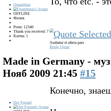
То, что etc. - э
Quantrinas
OFFLINE
Физик
Posts: 12340
Thank you received: 7
Karma: 1
Audiatur et altera pars
Reply
Quote
Made in Germany - муз
Нояб 2009 21:45
#15
Конечно, знаеш
Der Freund