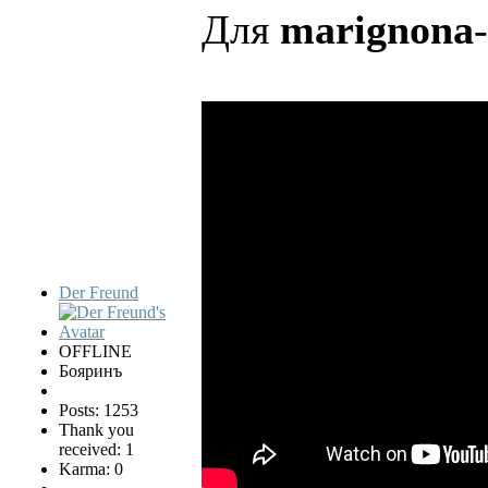
Для
marignonа
-
Der Freund
OFFLINE
Бояринъ
Posts: 1253
Thank you
received: 1
Karma: 0