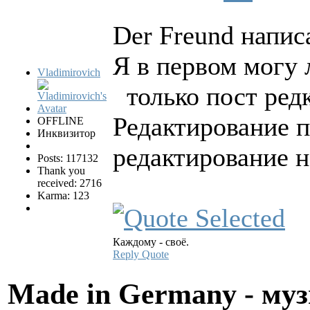
Der Freund написа
Я в первом могу 
Vladimirovich
только пост редк
Редактирование п
OFFLINE
Инквизитор
редактирование н
Posts: 117132
Thank you
received: 2716
Karma: 123
Каждому - своё.
Reply
Quote
Made in Germany - муз