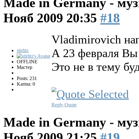
Made in Germany - муз
Нояб 2009 20:35
#18
Vladimirovich на
А 23 февраля Вы
stirlitz
OFFLINE
Это не в тему буд
Мастер
Posts: 231
Karma: 0
Reply
Quote
Made in Germany - муз
Нояб 2009 21:25
#19