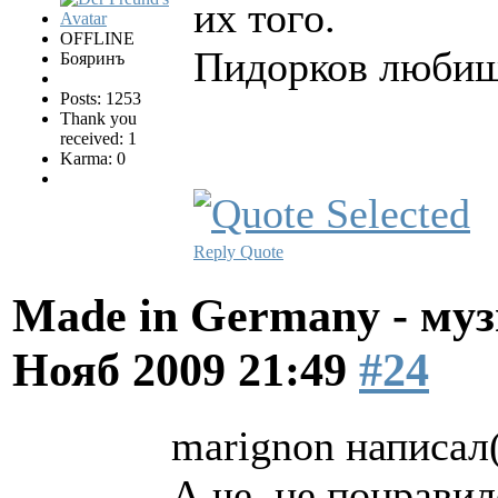
их того.
OFFLINE
Пидорков люби
Бояринъ
Posts: 1253
Thank you
received: 1
Karma: 0
Reply
Quote
Made in Germany - муз
Нояб 2009 21:49
#24
marignon написал(
А че, не понрави