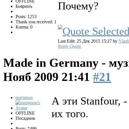
OFFLINE
Почему?
Бояринъ
Posts: 1253
Thank you received: 1
Karma: 0
Last Edit: 25 Дек 2015 15:27 by
Vladi
Reply
Quote
Made in Germany - муз
Нояб 2009 21:41
#21
А эти Stanfour, 
marignon
их того.
OFFLINE
Посадник
Posts: 7499