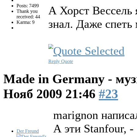
Posts: 7499
А Хорст Вессель я
Thank you
received: 44
знал. Даже спеть 
Karma: 9
Reply
Quote
Made in Germany - муз
Нояб 2009 21:46
#23
marignon написал
А эти Stanfour, 
Der Freund