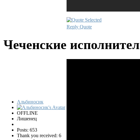
Reply
Quote
Чеченские исполните
Альбиносик
OFFLINE
Лишенец
Posts: 653
Thank you received: 6