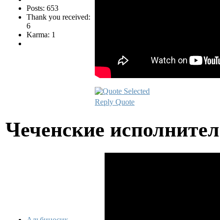
Posts: 653
Thank you received:
6
Karma: 1
Reply
Quote
Чеченские исполните
Альбиносик