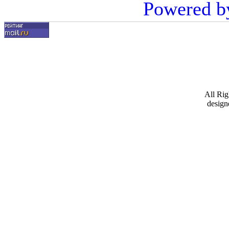
Powered b
All Ri
design