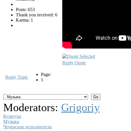
Posts: 653
Thank you received: 6
Karma: 1
Reply
Quote
Page:
Reply Topic
1
Moderators:
Grigoriy
Культура
Музыка
Чеченские исполнители