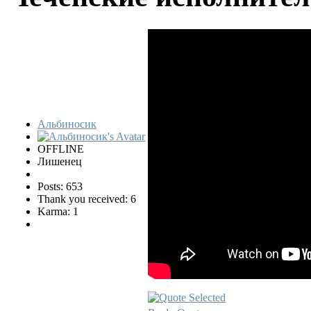
Альбиносик
OFFLINE
Лишенец
Posts: 653
Thank you received: 6
Karma: 1