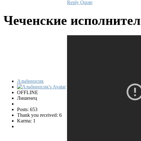
Reply
Quote
Чеченские исполните
Альбиносик
OFFLINE
Лишенец
Posts: 653
Thank you received: 6
Karma: 1