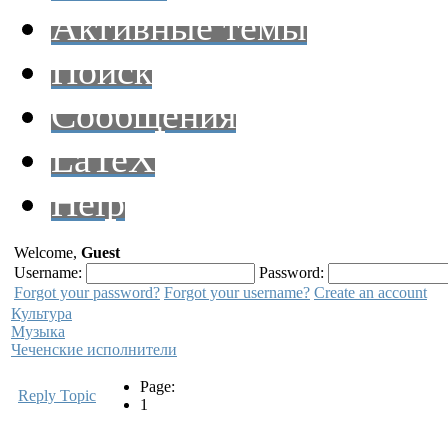
Активные темы
Поиск
Сообщения
LaTeX
Help
Welcome,
Guest
Username:
Password:
Forgot your password?
Forgot your username?
Create an account
Культура
Музыка
Чеченские исполнители
Page:
Reply Topic
1