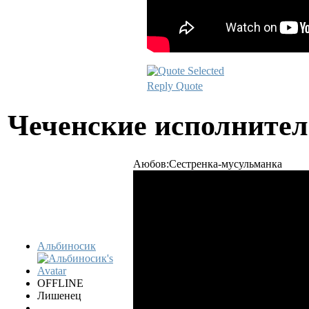
Reply
Quote
Чеченские исполните
Аюбов:Cестренка-мусульманка
Альбиносик
OFFLINE
Лишенец