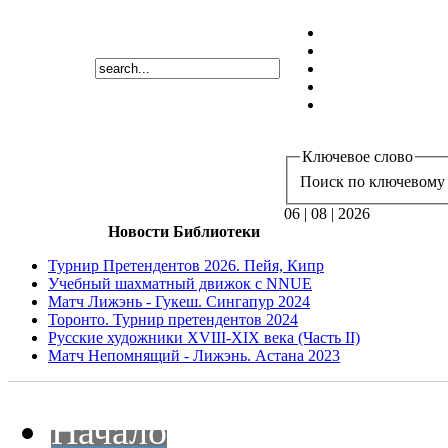
Ключевое слово
Поиск по ключевому 
06 | 08 | 2026
Новости Библиотеки
Турнир Претендентов 2026. Пейя, Кипр
Учебный шахматный движок с NNUE
Матч Лижэнь - Гукеш. Сингапур 2024
Торонто. Турнир претендентов 2024
Русские художники XVIII-XIX века (Часть II)
Матч Непомнящий - Лижэнь. Астана 2023
Начало