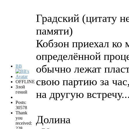
Градский (цитату н
памяти)
Кобзон приехал ко м
определённой проце
обычно лежат пласт
BB
свою партию за час
OFFLINE
Злой
на другую встречу..
гений
Posts:
30578
Thank
Долина
you
received:
228