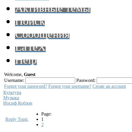
Активные темы
Поиск
Сообщения
LaTeX
Help
Welcome,
Guest
Username:
Password:
Forgot your password?
Forgot your username?
Create an account
Культура
Музыка
Иосиф Кобзон
Page:
Reply Topic
1
2