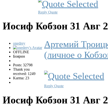
Reply
Quote
Иосиф Кобзон
31 Авг 
Артемий Троицк
onedrey
(личное о Кобзо
OFFLINE
Боярин
Posts: 32798
Thank you
received: 1249
Karma: 23
Reply
Quote
Иосиф Кобзон
31 Авг 