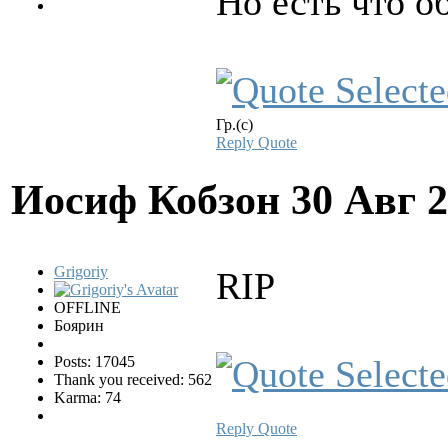
Но есть что о
Гр.(с)
Reply
Quote
Иосиф Кобзон
30 Авг 
Grigoriy
RIP
OFFLINE
Боярин
Posts: 17045
Thank you received: 562
Karma: 74
Reply
Quote