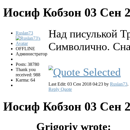
Иосиф Кобзон
03 Сен 
Над писулькой Тр
Ruslan73
Символично. Сна
OFFLINE
Администратор
Posts: 38780
Thank you
received: 988
Karma: 64
Last Edit: 03 Сен 2018 04:23 by
Ruslan73
.
Reply
Quote
Иосиф Кобзон
03 Сен 
Grigoriy wrote: