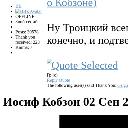
о Кобзоне)
BB
OFFLINE
Злой гений
Ну Троицкий всег
Posts: 30578
конечно, и подтв
Thank you
received: 228
Karma: 7
Гр.(с)
Reply
Quote
The following user(s) said Thank You:
Grigo
Иосиф Кобзон
02 Сен 