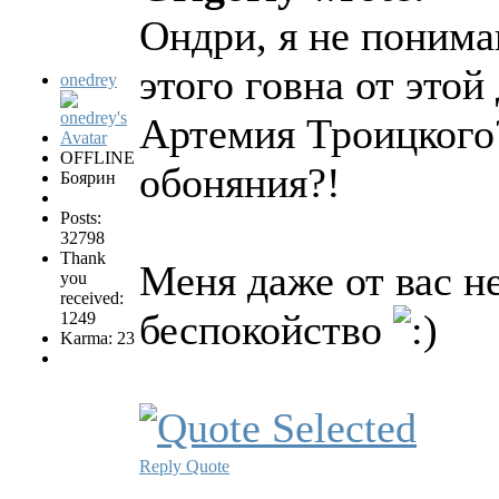
Ондри, я не понима
этого говна от этой
onedrey
Артемия Троицкого?
OFFLINE
обоняния?!
Боярин
Posts:
32798
Thank
Меня даже от вас н
you
received:
беспокойство
1249
Karma: 23
Reply
Quote