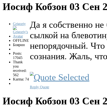
Иосиф Кобзон
03 Сен 
Да я собственно не
Grigoriy
сылкой на блевотин
OFFLINE
непорядочный. Что 
Боярин
сознания. Жаль, чт
Posts:
17045
Thank
you
received:
562
Karma: 74
Reply
Quote
Иосиф Кобзон
03 Сен 