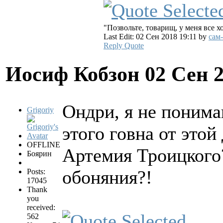
"Позвольте, товарищ, у меня все 
Last Edit: 02 Сен 2018 19:11 by
сам
Reply
Quote
Иосиф Кобзон
02 Сен 
Ондри, я не понима
Grigoriy
этого говна от этой
OFFLINE
Артемия Троицкого?
Боярин
обоняния?!
Posts:
17045
Thank
you
received:
562