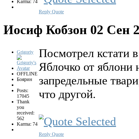
Karma: 74
Reply
Quote
Иосиф Кобзон
02 Сен 
Посмотрел кстати 
Grigoriy
Яблочко от яблони 
OFFLINE
запредельные твари,
Боярин
что другой.
Posts:
17045
Thank
you
received:
562
Karma: 74
Reply
Quote