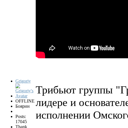
Grigoriy
Трибьют группы "Гр
лидере и основател
OFFLINE
Боярин
исполнении Омског
Posts:
17045
Thank