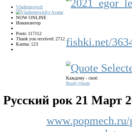
Vladimirovich
NOW ONLINE
Инквизитор
Posts: 117112
fishki.net/363
Thank you received: 2712
Karma: 123
Каждому - своё.
Reply
Quote
Русский рок
21 Март 2
www.popmech.ru/p