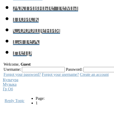
Активные темы
Поиск
Сообщения
LaTeX
Help
Welcome,
Guest
Username:
Password:
Forgot your password?
Forgot your username?
Create an account
Культура
Музыка
Гр Об
Page:
Reply Topic
1