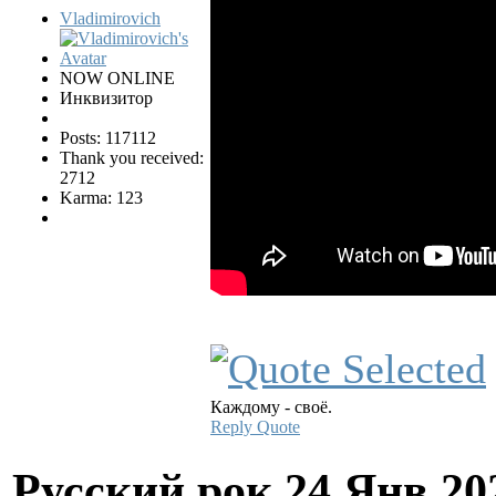
Vladimirovich
NOW ONLINE
Инквизитор
Posts: 117112
Thank you received:
2712
Karma: 123
Каждому - своё.
Reply
Quote
Русский рок
24 Янв 20