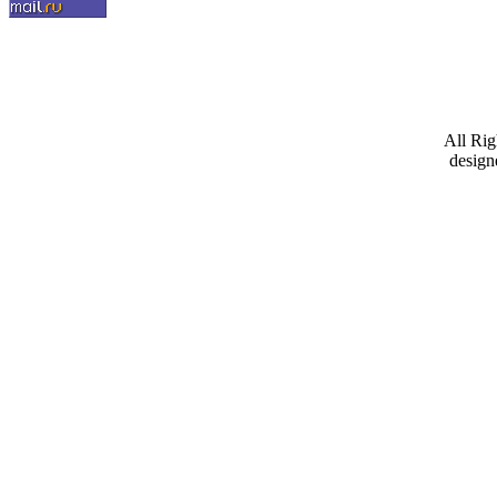
All Ri
design