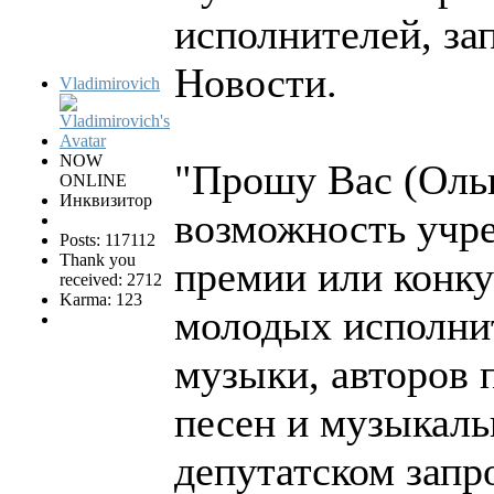
исполнителей, за
Новости.
Vladimirovich
NOW
"Прошу Вас (Оль
ONLINE
Инквизитор
возможность учр
Posts: 117112
Thank you
премии или конку
received: 2712
Karma: 123
молодых исполнит
музыки, авторов 
песен и музыкаль
депутатском запр