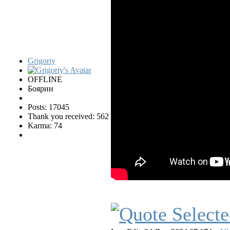
Grigoriy
OFFLINE
Боярин
Posts: 17045
Thank you received: 562
Karma: 74