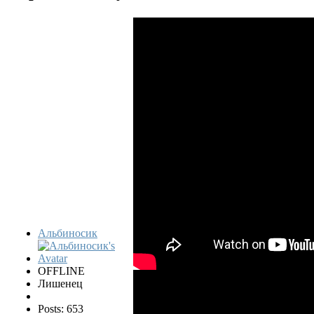
Альбиносик
OFFLINE
Лишенец
Posts: 653