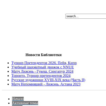
Новости Библиотеки
Турнир Претендентов 2026. Пейя, Кипр
Учебный шахматный движок с NNUE
Матч Лижэнь - Гукеш. Сингапур 2024
Торонто. Турнир претендентов 2024
Русские художники XVIII-XIX века (Часть II)
Матч Непомнящий - Лижэнь. Астана 2023
Начало
Активные темы