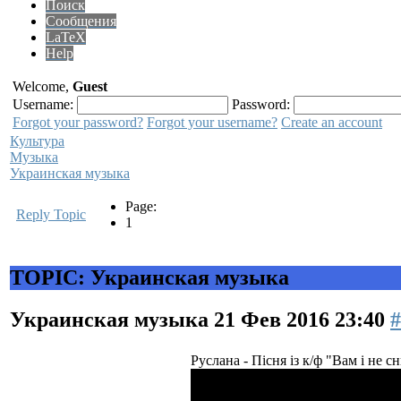
Поиск
Сообщения
LaTeX
Help
Welcome,
Guest
Username:
Password:
Forgot your password?
Forgot your username?
Create an account
Культура
Музыка
Украинская музыка
Page:
Reply Topic
1
TOPIC: Украинская музыка
Украинская музыка
21 Фев 2016 23:40
#
Руслана - Пісня із к/ф "Вам і не с