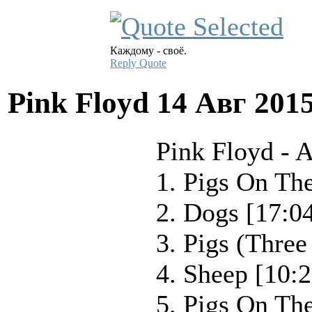
Каждому - своё.
Reply
Quote
Pink Floyd
14 Авг 201
Pink Floyd - 
1. Pigs On Th
2. Dogs [17:0
3. Pigs (Three
4. Sheep [10:2
5. Pigs On Th