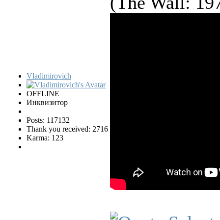
(The Wall: 197
Vladimirovich
OFFLINE
Инквизитор
Posts: 117132
Thank you received: 2716
Karma: 123