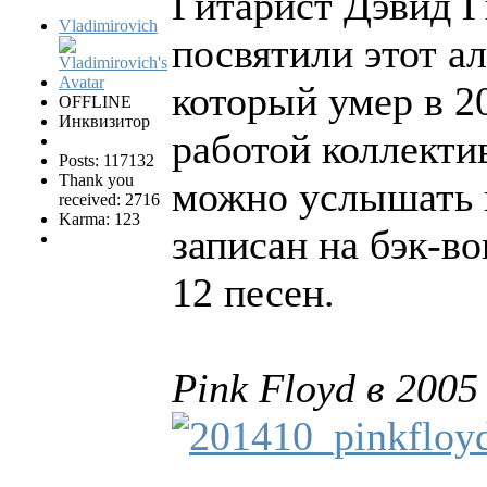
Гитарист Дэвид 
Vladimirovich
посвятили этот а
который умер в 2
OFFLINE
Инквизитор
работой коллекти
Posts: 117132
Thank you
можно услышать в
received: 2716
Karma: 123
записан на бэк-во
12 песен.
Pink Floyd в 2005