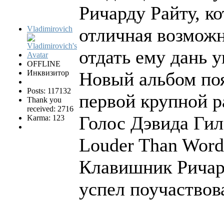
Ричарду Райту, ко
Vladimirovich
отличная возможн
отдать ему дань 
OFFLINE
Инквизитор
Новый альбом поя
Posts: 117132
первой крупной ра
Thank you
received: 2716
Голос Дэвида Гил
Karma: 123
Louder Than Words
Клавишник Ричард
успел поучаствова