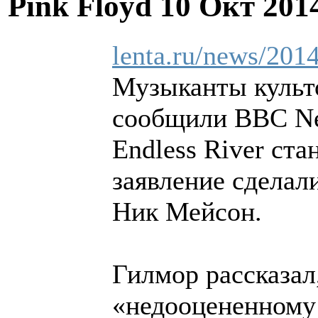
Pink Floyd
10 Окт 201
lenta.ru/news/2014
Музыканты культо
сообщили BBC Ne
Endless River ста
заявление сделал
Ник Мейсон.
Гилмор рассказал
«недооцененному