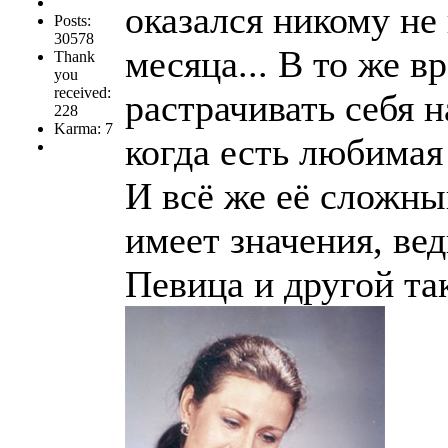
оказался никому не 
Posts:
30578
месяца... В то же 
Thank
you
received:
растрачивать себя н
228
Karma: 7
когда есть любимая
И всё же её сложны
имеет значения, ве
Певица и другой так