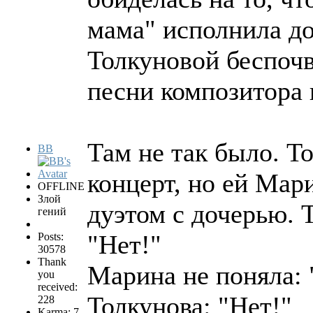
мама" исполнила д
Толкуновой беспочв
песни композитора 
Там не так было. Т
BB
концерт, но ей Мари
OFFLINE
Злой
дуэтом с дочерью. 
гений
"Нет!"
Posts:
30578
Thank
Марина не поняла:
you
received:
Толкунова: "Нет!"
228
Karma: 7