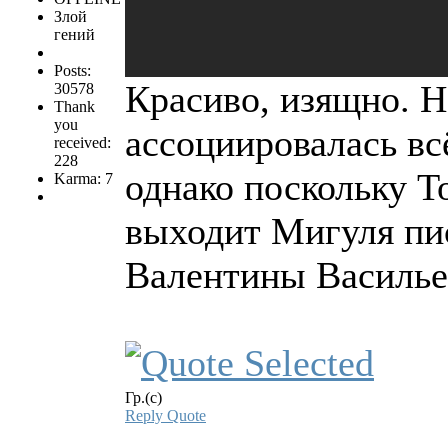
Злой
гений
Posts:
Красиво, изящно. Н
30578
Thank
you
ассоциировалась вс
received:
228
однако поскольку Т
Karma: 7
выходит Мигуля пис
Валентины Василье
Гр.(с)
Reply
Quote