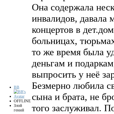
Она содержала неск
инвалидов, давала 
концертов в дет.дом
больницах, тюрьмах
то же время была у
деньгам и подаркам,
выпросить у неё за
Безмерно любила св
BB
сына и брата, не б
OFFLINE
того заслуживал. П
Злой
гений