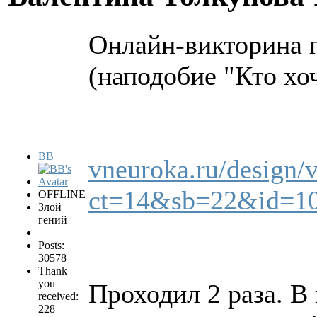
Онлайн-викторина 
(наподобие "Кто хо
BB
vneuroka.ru/design/v
ct=14&sb=22&id=1
OFFLINE
Злой
гений
Posts:
30578
Thank
you
Проходил 2 раза. В 
received:
228