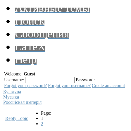
Активные темы
Поиск
Сообщения
LaTeX
Help
Welcome,
Guest
Username:
Password:
Forgot your password?
Forgot your username?
Create an account
Культура
Музыка
Pocciйская имперiя
Page:
Reply Topic
1
2