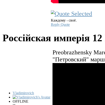
Каждому - своё.
Reply
Quote
Pocciйская имперiя
12
Preobrazhensky Mar
"Петровский" марш
Vladimirovich
OFFLINE