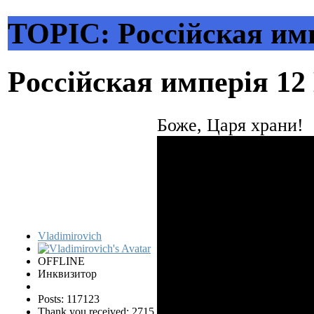
TOPIC: Pocciйская им
Pocciйская имперiя
12
Боже, Царя храни!
Vladimirovich
OFFLINE
Инквизитор
Posts: 117123
Thank you received: 2715