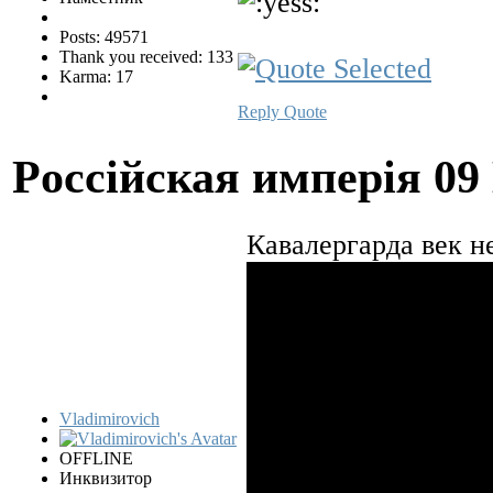
Posts: 49571
Thank you received: 133
Karma: 17
Reply
Quote
Pocciйская имперiя
09
Кавалергарда век н
Vladimirovich
OFFLINE
Инквизитор