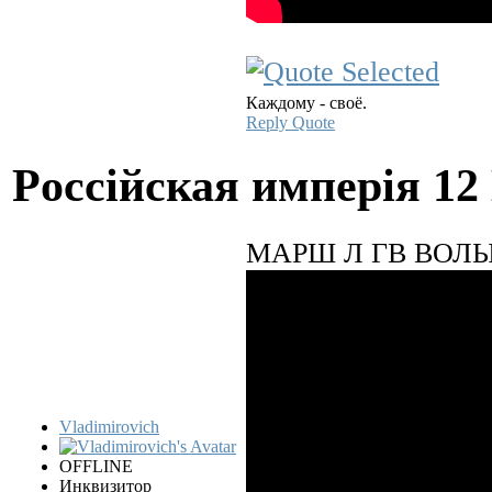
Каждому - своё.
Reply
Quote
Pocciйская имперiя
12
МАРШ Л ГВ ВОЛ
Vladimirovich
OFFLINE
Инквизитор