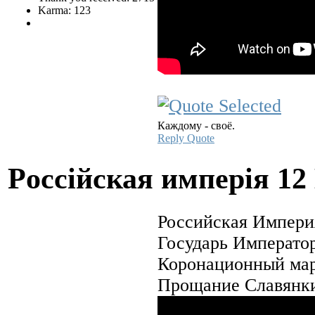
Karma: 123
Каждому - своё.
Reply
Quote
Pocciйская имперiя
12
Российская Импери
Государь Император
Коронационный мар
Прощание Славянк