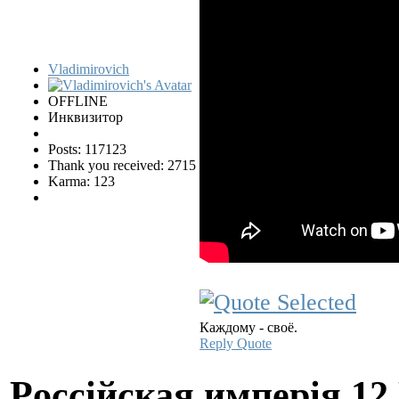
Vladimirovich
OFFLINE
Инквизитор
Posts: 117123
Thank you received: 2715
Karma: 123
Каждому - своё.
Reply
Quote
Pocciйская имперiя
12