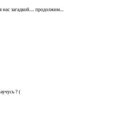
 нас загадкой.... продолжим...
аучусь ? (