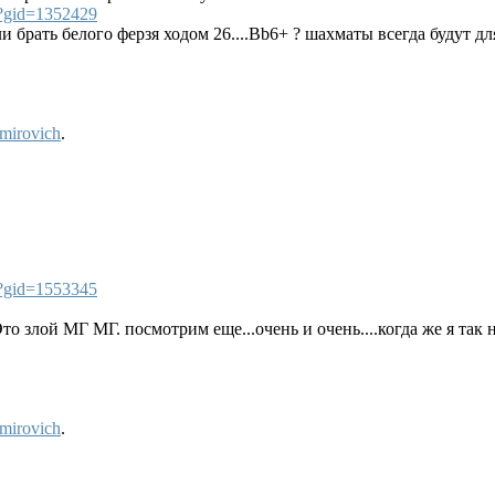
?gid=1352429
 брать белого ферзя ходом 26....Bb6+ ? шахматы всегда будут для
mirovich
.
?gid=1553345
то злой МГ МГ. посмотрим еще...очень и очень....когда же я так н
mirovich
.