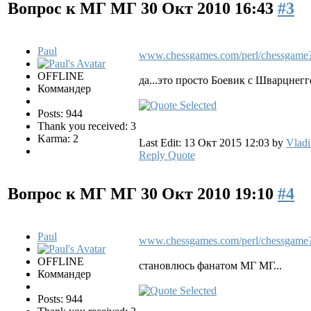
Вопрос к МГ МГ
30 Окт 2010 16:43
#3
Paul
www.chessgames.com/perl/chessgame
OFFLINE
да...это просто Боевик с Шварцнег
Коммандер
Posts: 944
Thank you received: 3
Karma: 2
Last Edit: 13 Окт 2015 12:03 by
Vladi
Reply
Quote
Вопрос к МГ МГ
30 Окт 2010 19:10
#4
Paul
www.chessgames.com/perl/chessgame
OFFLINE
становлюсь фанатом МГ МГ...
Коммандер
Posts: 944