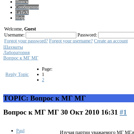
Поиск
Сообщения
LaTeX
Help
Welcome,
Guest
Username:
Password:
Forgot your password?
Forgot your username?
Create an account
Шахматы
Лаборатория
Вопрос к МГ МГ
Page:
Reply Topic
1
2
TOPIC: Вопрос к МГ МГ
Вопрос к МГ МГ
30 Окт 2010 16:31
#1
Paul
Изучая партии уважаемого МГ МГ,в