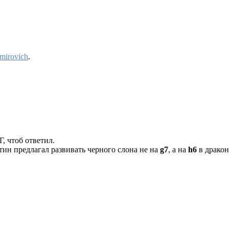
mirovich
.
, чтоб ответил.
тин предлагал развивать черного слона не на
g7
, а на
h6
в дракон