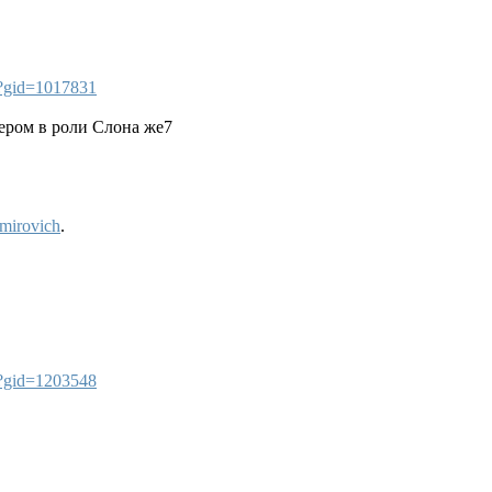
?gid=1017831
гером в роли Слона же7
mirovich
.
?gid=1203548