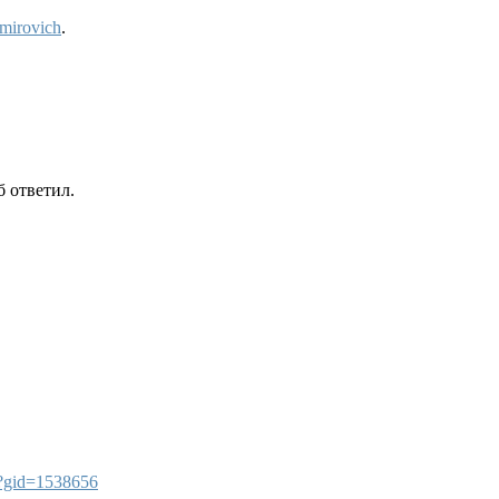
mirovich
.
 ответил.
?gid=1538656