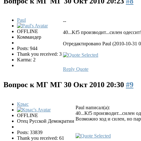
Вопрос к МГ МГ
30 Окт 2010 20:23
#8
Paul
--
OFFLINE
40...Kf5 производит...силен одессит
Коммандер
Отредактировано Paul (2010-10-31 0
Posts: 944
Thank you received: 3
Karma: 2
Reply
Quote
Вопрос к МГ МГ
30 Окт 2010 20:30
#9
Крыс
Paul написал(а):
40...Kf5 производит...силен о
OFFLINE
Возможно ход и силен, но пар
Отец Русской Демократии
Posts: 33839
Thank you received: 61