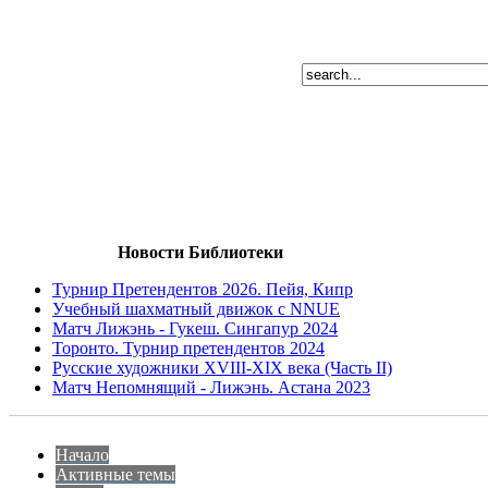
Новости Библиотеки
Турнир Претендентов 2026. Пейя, Кипр
Учебный шахматный движок с NNUE
Матч Лижэнь - Гукеш. Сингапур 2024
Торонто. Турнир претендентов 2024
Русские художники XVIII-XIX века (Часть II)
Матч Непомнящий - Лижэнь. Астана 2023
Начало
Активные темы