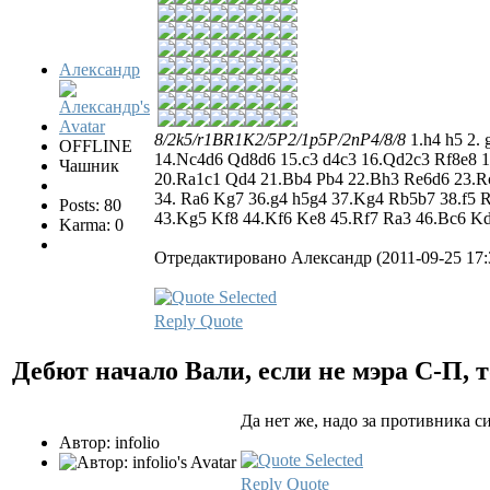
Александр
8/2k5/r1BR1K2/5P2/1p5P/2nP4/8/8
1.h4 h5 2. 
OFFLINE
14.Nc4d6 Qd8d6 15.c3 d4c3 16.Qd2c3 Rf8e8 1
Чашник
20.Ra1c1 Qd4 21.Bb4 Pb4 22.Bh3 Re6d6 23.Rc
34. Ra6 Kg7 36.g4 h5g4 37.Kg4 Rb5b7 38.f5 
Posts: 80
43.Kg5 Kf8 44.Kf6 Ke8 45.Rf7 Ra3 46.Bc6 K
Karma: 0
Отредактировано Александр (2011-09-25 17:
Reply
Quote
Дебют начало Вали, если не мэра С-П, т
Да нет же, надо за противника с
Автор: infolio
Reply
Quote