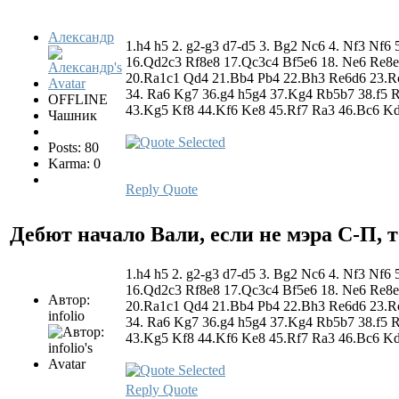
Александр
1.h4 h5 2. g2-g3 d7-d5 3. Bg2 Nc6 4. Nf3 Nf6
16.Qd2c3 Rf8e8 17.Qc3c4 Bf5e6 18. Ne6 Re8e
20.Ra1c1 Qd4 21.Bb4 Pb4 22.Bh3 Re6d6 23.Rc
34. Ra6 Kg7 36.g4 h5g4 37.Kg4 Rb5b7 38.f5 
OFFLINE
43.Kg5 Kf8 44.Kf6 Ke8 45.Rf7 Ra3 46.Bc6 K
Чашник
Posts: 80
Karma: 0
Reply
Quote
Дебют начало Вали, если не мэра С-П, т
1.h4 h5 2. g2-g3 d7-d5 3. Bg2 Nc6 4. Nf3 Nf6
16.Qd2c3 Rf8e8 17.Qc3c4 Bf5e6 18. Ne6 Re8e
Автор:
20.Ra1c1 Qd4 21.Bb4 Pb4 22.Bh3 Re6d6 23.Rc
infolio
34. Ra6 Kg7 36.g4 h5g4 37.Kg4 Rb5b7 38.f5 
43.Kg5 Kf8 44.Kf6 Ke8 45.Rf7 Ra3 46.Bc6 K
Reply
Quote