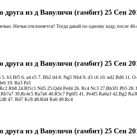
о друга из д Вавуличи (гамбит)
25 Сен 20
ничью. Ничья отклоняется? Тогда давай по одному ходу, после 4
о друга из д Вавуличи (гамбит)
25 Сен 20
f6 5. b3 Bf5 6. a4 e5 7. Bb2 d4 8. Ng5 Nb4 9. d3 c6 10. nd2 Bd6 1
e6 19. Ba3 Pa5
c2 Rb8 24.Rf1c1 Nd5 25.Qd4 Ped4 26. Rc4 Nc3 27.Bh3f1 Pb5 28. b
 Rb7a7 39.Rc4c5 Ra7a6 40.R5c7 Pg6f5 41. Pe4f5 Ra6a3 42.Bg2 Ra3
Kd8 47. Rd7 Kc8 48.Rd4 Ra6 49.Rc4
о друга из д Вавуличи (гамбит)
25 Сен 20