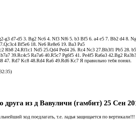
g2-g3 d7-d5 3. Bg2 Nc6 4. Nf3 Nf6 5. b3 Bf5 6. a4 e5 7. Bb2 d4 8.
7.Qc3c4 Bf5e6 18. Ne6 Re8e6 19. Ba3 Pa5
2 Rb8 24.Rf1c1 Nd5 25.Qd4 Ped4 26. Rc4 Nc3 27.Bh3f1 Pb5 28. b5 
Rb7a7 39.Rc4c5 Ra7a6 40.R5c7 Pg6f5 41. Pe4f5 Ra6a3 42.Bg2 Ra3b
d8 47. Rd7 Kc8 48.Rd4 Ra6 49.Rd6 Kc7 Я правильно тебя понял.
32:35)
о друга из д Вавуличи (гамбит)
25 Сен 20
ильнейший ход поедлагать, т.е. ладья защищается по вертикали!!!