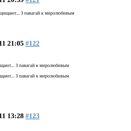
защищают... З павагай к миролюбивым
11 21:05
#122
ищают... З павагай к миролюбивым
ищают... З павагай к миролюбивым
11 13:28
#123