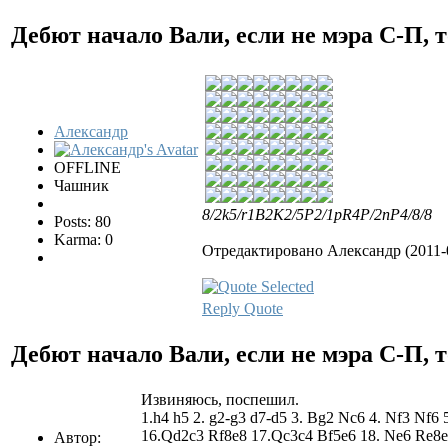
Дебют начало Вали, если не мэра С-П, т
Александр
OFFLINE
Чашник
8/2k5/r1B2K2/5P2/1pR4P/2nP4/8/8
Posts: 80
Karma: 0
Отредактировано Александр (2011-0
Reply
Quote
Дебют начало Вали, если не мэра С-П, т
Извиняюсь, поспешил.
1.h4 h5 2. g2-g3 d7-d5 3. Bg2 Nc6 4. Nf3 Nf6
16.Qd2c3 Rf8e8 17.Qc3c4 Bf5e6 18. Ne6 Re8e
Автор: