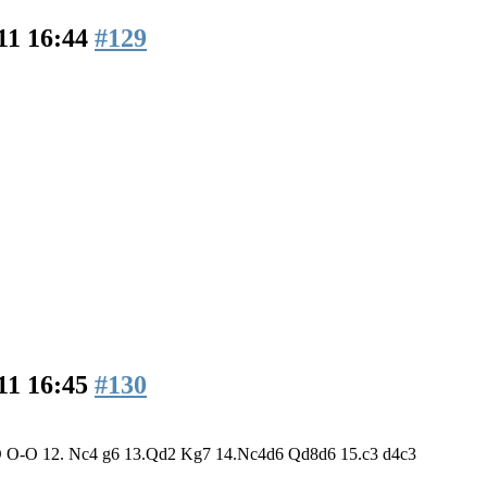
11 16:44
#129
11 16:45
#130
 O-O O-O 12. Nc4 g6 13.Qd2 Kg7 14.Nc4d6 Qd8d6 15.c3 d4c3