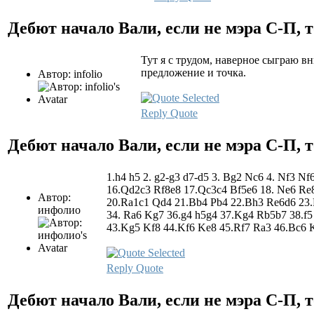
Дебют начало Вали, если не мэра С-П, т
Тут я с трудом, наверное сыграю в
предложение и точка.
Автор: infolio
Reply
Quote
Дебют начало Вали, если не мэра С-П, т
1.h4 h5 2. g2-g3 d7-d5 3. Bg2 Nc6 4. Nf3 N
16.Qd2c3 Rf8e8 17.Qc3c4 Bf5e6 18. Ne6 Re8
Автор:
20.Ra1c1 Qd4 21.Bb4 Pb4 22.Bh3 Re6d6 23.R
инфолио
34. Ra6 Kg7 36.g4 h5g4 37.Kg4 Rb5b7 38.f5
43.Kg5 Kf8 44.Kf6 Ke8 45.Rf7 Ra3 46.Bc6 
Reply
Quote
Дебют начало Вали, если не мэра С-П, т