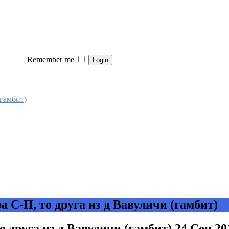
Remember me
(гамбит)
а С-П, то друга из д Вавуличи (гамбит)
о друга из д Вавуличи (гамбит)
24 Сен 20