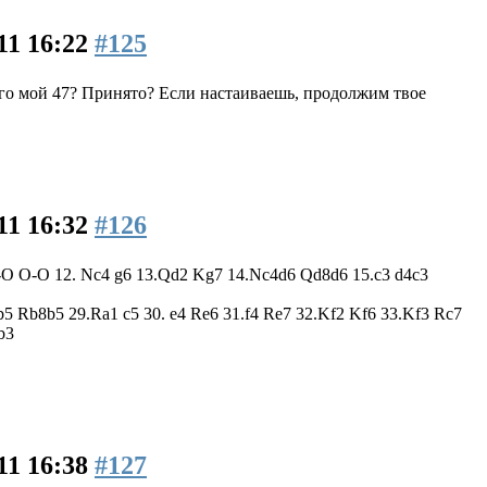
11 16:22
#125
6-го мой 47? Принято? Если настаиваешь, продолжим твое
11 16:32
#126
1. O-O O-O 12. Nc4 g6 13.Qd2 Kg7 14.Nc4d6 Qd8d6 15.c3 d4c3
5 Rb8b5 29.Ra1 c5 30. e4 Re6 31.f4 Re7 32.Kf2 Kf6 33.Kf3 Rc7
b3
11 16:38
#127