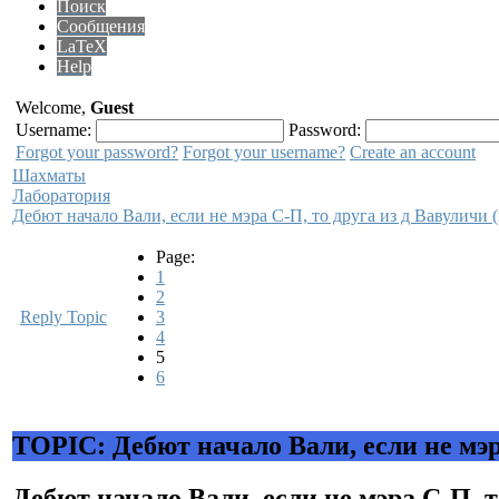
Поиск
Сообщения
LaTeX
Help
Welcome,
Guest
Username:
Password:
Forgot your password?
Forgot your username?
Create an account
Шахматы
Лаборатория
Дебют начало Вали, если не мэра С-П, то друга из д Вавуличи 
Page:
1
2
Reply Topic
3
4
5
6
TOPIC: Дебют начало Вали, если не мэр
Дебют начало Вали, если не мэра С-П, т