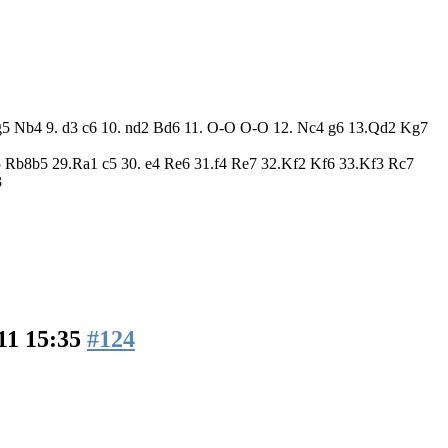
 Ng5 Nb4 9. d3 c6 10. nd2 Bd6 11. O-O O-O 12. Nc4 g6 13.Qd2 Kg7
Rb8b5 29.Ra1 c5 30. e4 Re6 31.f4 Re7 32.Kf2 Kf6 33.Kf3 Rc7
3
11 15:35
#124