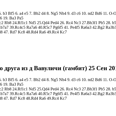
 5. b3 Bf5 6. a4 e5 7. Bb2 d4 8. Ng5 Nb4 9. d3 c6 10. nd2 Bd6 11.
6 19. Ba3 Pa5
2 Rb8 24.Rf1c1 Nd5 25.Qd4 Ped4 26. Rc4 Nc3 27.Bh3f1 Pb5 28. b5 
Rb7a7 39.Rc4c5 Ra7a6 40.R5c7 Pg6f5 41. Pe4f5 Ra6a3 42.Bg2 Ra3b
d8 47. Rd7 Kc8 48.Rd4 Ra6 49.Rc4 Kc7
о друга из д Вавуличи (гамбит)
25 Сен 20
 5. b3 Bf5 6. a4 e5 7. Bb2 d4 8. Ng5 Nb4 9. d3 c6 10. nd2 Bd6 11.
6 19. Ba3 Pa5
2 Rb8 24.Rf1c1 Nd5 25.Qd4 Ped4 26. Rc4 Nc3 27.Bh3f1 Pb5 28. b5 
Rb7a7 39.Rc4c5 Ra7a6 40.R5c7 Pg6f5 41. Pe4f5 Ra6a3 42.Bg2 Ra3b
d8 47. Rd7 Kc8 48.Rd4 Ra6 49.Rc4 Kc7