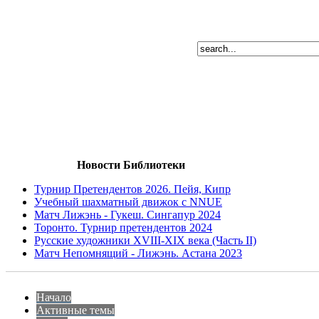
Новости Библиотеки
Турнир Претендентов 2026. Пейя, Кипр
Учебный шахматный движок с NNUE
Матч Лижэнь - Гукеш. Сингапур 2024
Торонто. Турнир претендентов 2024
Русские художники XVIII-XIX века (Часть II)
Матч Непомнящий - Лижэнь. Астана 2023
Начало
Активные темы