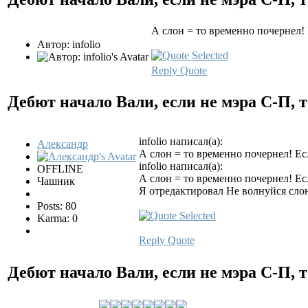
А слон = то временно почернел!
Автор: infolio
Reply
Quote
Дебют начало Вали, если не мэра С-П, т
infolio написал(а):
Александр
А слон = то временно почернел! Ес
infolio написал(а):
OFFLINE
А слон = то временно почернел! Ес
Чашник
Я отредактировал Не волнуйся сло
Posts: 80
Karma: 0
Reply
Quote
Дебют начало Вали, если не мэра С-П, т