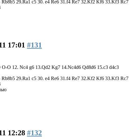
Rb8b5 29.Ra1 c5 30. e4 Re6 31.f4 Re7 32.Kf2 Kf6 33.Kf3 Rc7
3
11 17:01
#131
 O-O O-O 12. Nc4 g6 13.Qd2 Kg7 14.Nc4d6 Qd8d6 15.c3 d4c3
Rb8b5 29.Ra1 c5 30. e4 Re6 31.f4 Re7 32.Kf2 Kf6 33.Kf3 Rc7
3
чью
11 12:28
#132