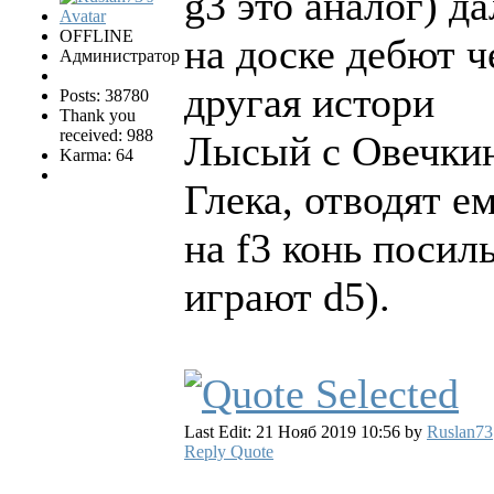
g3 это аналог) дал
OFFLINE
на доске дебют ч
Администратор
другая истори
Posts: 38780
Thank you
received: 988
Лысый с Овечкин
Karma: 64
Глека, отводят е
на f3 конь посил
играют d5).
Last Edit: 21 Нояб 2019 10:56 by
Ruslan73
Reply
Quote