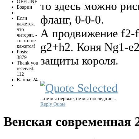
OFFLINE
то здесь можно рис
Боярин
фланг, 0-0-0.
Если
кажется,
что
А продвижение f2-
читерят, -
то это не
g2+h2. Коня Ng1-e
кажется!
Posts:
защиты короля.
3879
Thank you
received:
112
Karma: 24
...не мы первые, не мы последние...
Reply
Quote
Венская современная