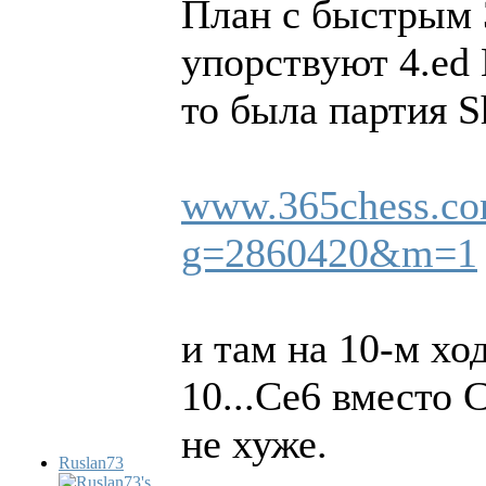
План с быстрым 3
упорствуют 4.ed 
то была партия S
www.365chess.co
g=2860420&m=1
и там на 10-м х
10...Сe6 вместо 
не хуже.
Ruslan73