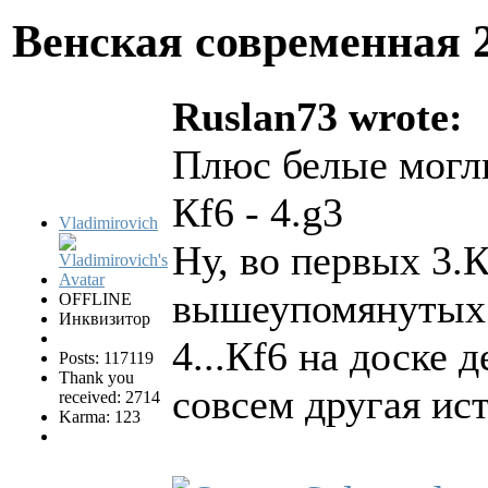
Венская современная
Ruslan73 wrote:
Плюс белые могли
Кf6 - 4.g3
Vladimirovich
Ну, во первых 3.
вышеупомянутых 
OFFLINE
Инквизитор
4...Кf6 на доске 
Posts: 117119
Thank you
совсем другая ист
received: 2714
Karma: 123