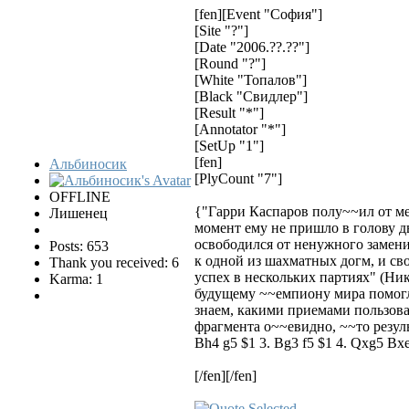
[fen][Event "София"]
[Site "?"]
[Date "2006.??.??"]
[Round "?"]
[White "Топалов"]
[Black "Свидлер"]
[Result "*"]
[Annotator "*"]
[SetUp "1"]
[fen]
Альбиносик
[PlyCount "7"]
OFFLINE
{"Гарри Каспаров полу~~ил от ме
Лишенец
момент ему не пришло в голову д
освободился от ненужного замен
Posts: 653
к одной из шахматных догм, и св
Thank you received: 6
успех в нескольких партиях" (Ник
Karma: 1
будущему ~~емпиону мира помогли
знаем, какими приемами пользова
фрагмента о~~евидно, ~~то резуль
Bh4 g5 $1 3. Bg3 f5 $1 4. Qxg5 Bx
[/fen][/fen]