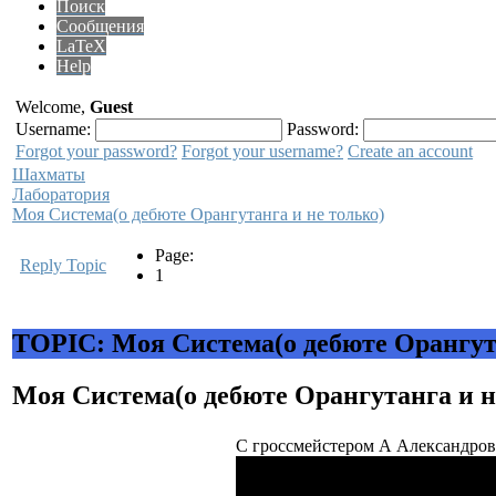
Поиск
Сообщения
LaTeX
Help
Welcome,
Guest
Username:
Password:
Forgot your password?
Forgot your username?
Create an account
Шахматы
Лаборатория
Моя Система(о дебюте Орангутанга и не только)
Page:
Reply Topic
1
TOPIC: Моя Система(о дебюте Орангута
Моя Система(о дебюте Орангутанга и н
С гроссмейстером А Александровы