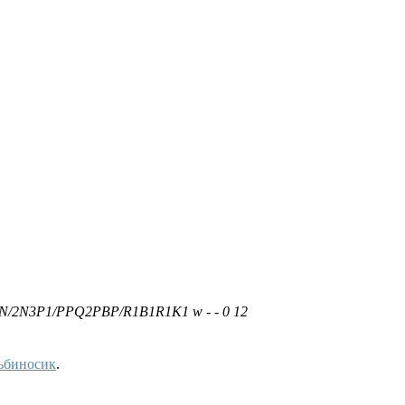
bN/2N3P1/PPQ2PBP/R1B1R1K1 w - - 0 12
ьбиносик
.