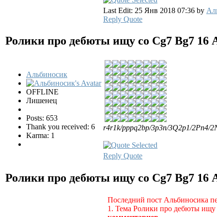
Last Edit: 25 Янв 2018 07:36 by
Ал
Reply
Quote
Ролики про дебюты ищу со Cg7 Bg7
16 
Альбиносик
OFFLINE
Лишенец
Posts: 653
Thank you received: 6
r4r1k/pppq2bp/3p3n/3Q2p1/2Pn4/2
Karma: 1
Reply
Quote
Ролики про дебюты ищу со Cg7 Bg7
16 
Последний пост Альбиносика пе
1. Тема Ролики про дебюты ищу 