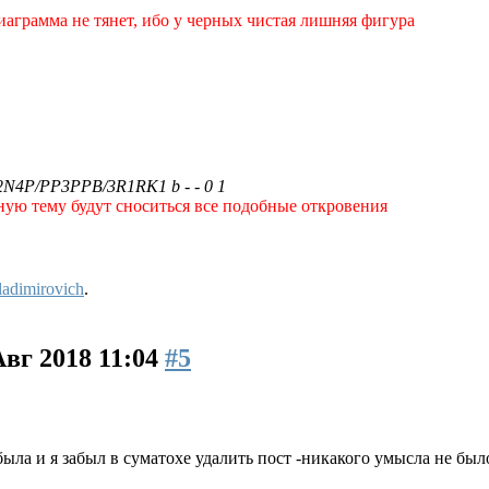
диаграмма не тянет, ибо у черных чистая лишняя фигура
2N4P/PP3PPB/3R1RK1 b - - 0 1
ную тему будут сноситься все подобные откровения
adimirovich
.
Авг 2018 11:04
#5
ыла и я забыл в суматохе удалить пост -никакого умысла не был