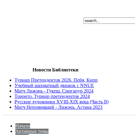
Новости Библиотеки
Турнир Претендентов 2026. Пейя, Кипр
Учебный шахматный движок с NNUE
Матч Лижэнь - Гукеш. Сингапур 2024
Торонто. Турнир претендентов 2024
Русские художники XVIII-XIX века (Часть II)
Матч Непомнящий - Лижэнь. Астана 2023
Начало
Активные темы