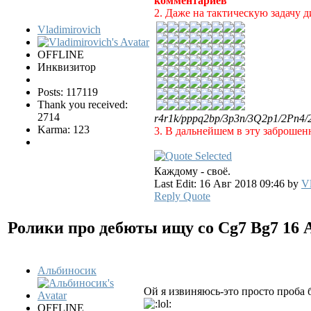
комментариев
2. Даже на тактическую задачу 
Vladimirovich
OFFLINE
Инквизитор
Posts: 117119
Thank you received:
2714
r4r1k/pppq2bp/3p3n/3Q2p1/2Pn4/
Karma: 123
3. В дальнейшем в эту заброшен
Каждому - своё.
Last Edit: 16 Авг 2018 09:46 by
Vl
Reply
Quote
Ролики про дебюты ищу со Cg7 Bg7
16 
Альбиносик
Ой я извиняюсь-это просто проба б
OFFLINE