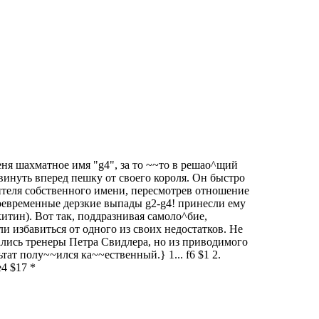
ня шахматное имя "g4", за то ~~то в решаo^щий
винуть вперед пешку от своего короля. Он быстро
ителя собственного имени, пересмотрев отношение
оевременные дерзкие выпады g2-g4! принесли ему
итин). Вот так, поддразнивая самолo^бие,
 избавиться от одного из своих недостатков. Не
лись тренеры Петра Свидлера, но из приводимого
тат полу~~ился ка~~ественный.} 1... f6 $1 2.
e4 $17 *