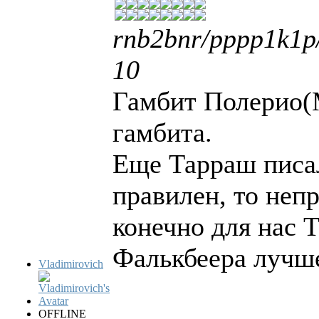
rnb2bnr/pppp1k1p
10
Гамбит Полерио(М
гамбита.
Еще Тарраш писал
правилен, то неп
конечно для нас Т
Фалькбеера лучш
Vladimirovich
OFFLINE