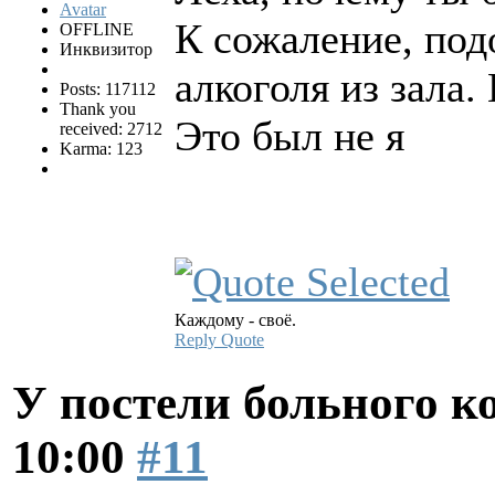
К сожаление, по
OFFLINE
Инквизитор
алкоголя из зала.
Posts: 117112
Thank you
Это был не я
received: 2712
Karma: 123
Каждому - своё.
Reply
Quote
У постели больного к
10:00
#11