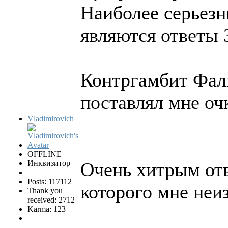
Наиболее серьезн
являются ответы 3
Контргамбит Фаль
поставлял мне очк
Vladimirovich
OFFLINE
Инквизитор
Очень хитрым отв
Posts: 117112
которого мне неи
Thank you
received: 2712
Karma: 123