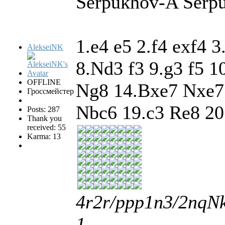
Serpukhov-A Serpu
1.e4 e5 2.f4 exf4 
AlekseiNK
8.Nd3 f3 9.g3 f5 
OFFLINE
Ng8 14.Bxe7 Nxe7
Гроссмейстер
Nbc6 19.c3 Re8 2
Posts: 287
Thank you
received: 55
Karma: 13
4r2r/ppp1n3/2nqN
1