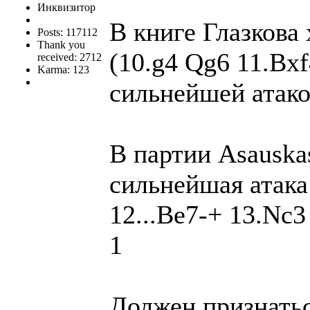
Инквизитор
В книге Глазкова 
Posts: 117112
Thank you
(10.g4 Qg6 11.Bxf
received: 2712
Karma: 123
сильнейшей атакой
В партии Asauska
сильнейшая атака
12...Be7-+ 13.Nc
1
Должен признатьс