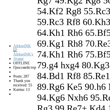
Rg7 49.Kg2 Rg8 5
54.Kf2 Rg8 55.Rc
59.Rc3 Rf8 60.Kh
64.Kh1 Rh6 65.Bf
69.Kg1 Rh8 70.Re
AlekseiNK
74.Kh1 Rh6 75.Bf5
79.g4 hxg4 80.Kg3
OFFLINE
Гроссмейстер
84.Bd1 Rf8 85.Re
Posts: 287
Thank you
89.Rg6 Ke5 90.h6
received: 55
Karma: 13
94.Kg6 Nxh6 95.R
Rg3 99.Re7+ Kd4 