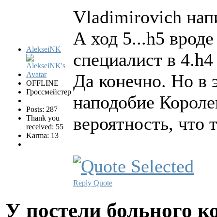
Vladimirovich нап
А ход 5...h5 врод
AlekseiNK
специалист в 4.h4
Да конечно. Но в
OFFLINE
Гроссмейстер
наподобие Короле
Posts: 287
вероятность, что 
Thank you
received: 55
Karma: 13
Reply
Quote
У постели больного к