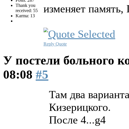
Posts: 287
изменяет память,
Thank you
received: 55
Karma: 13
Reply
Quote
У постели больного к
08:08
#5
Там два варианта
Кизерицкого.
После 4...g4