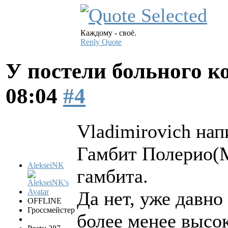
Каждому - своё.
Reply
Quote
У постели больного к
08:04
#4
Vladimirovich нап
Гамбит Полерио(М
AlekseiNK
гамбита.
Да нет, уже давно
OFFLINE
Гроссмейстер
более менее высок