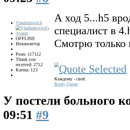
А ход 5...h5 вр
Vladimirovich
специалист в 4.
OFFLINE
Смотрю только 
Инквизитор
Posts: 117112
Thank you
received: 2712
Karma: 123
Каждому - своё.
Reply
Quote
У постели больного к
09:51
#9