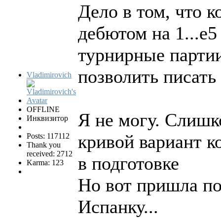
Дело в том, что 
дебютом на 1...е
турнирные партии.
позволить писат
Vladimirovich
OFFLINE
Я не могу. Слишк
Инквизитор
кривой вариант к
Posts: 117112
Thank you
received: 2712
в подготовке
Karma: 123
Но вот пришла по
Испанку...