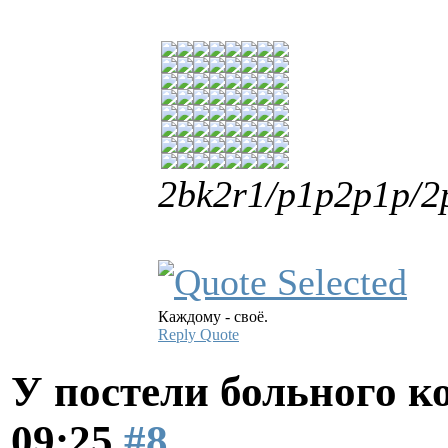
2bk2r1/p1p2p1p/2
Каждому - своё.
Reply
Quote
У постели больного к
09:25
#8