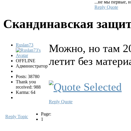
...не мы первые, 
Reply
Quote
Скандинавская защи
Можно, но там 20
Ruslan73
летит без матери
OFFLINE
Администратор
Posts: 38780
Thank you
received: 988
Karma: 64
Reply
Quote
Page:
Reply Topic
1