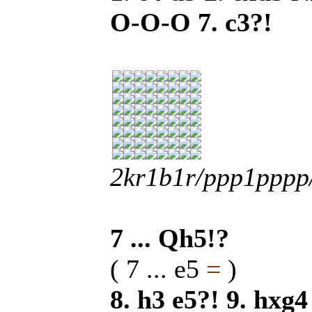
O-O-O 7. c3?!
2kr1b1r/ppp1ppp
7 ... Qh5!?
( 7 ... e5
=
)
8. h3 e5?! 9. hxg