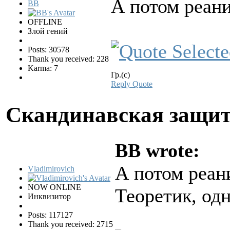
А потом реан
BB
OFFLINE
Злой гений
Posts: 30578
Thank you received: 228
Karma: 7
Гр.(с)
Reply
Quote
Скандинавская защи
BB wrote:
А потом реан
Vladimirovich
NOW ONLINE
Теоретик, одна
Инквизитор
Posts: 117127
Thank you received: 2715