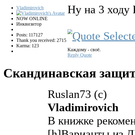
Ну на 3 ходу 
Vladimirovich
NOW ONLINE
Инквизитор
Posts: 117127
Thank you received: 2715
Karma: 123
Каждому - своё.
Reply
Quote
Скандинавская защи
Ruslan73 (c)
Vladimirovich
В книжке рекомен
[h]Варианты из Д