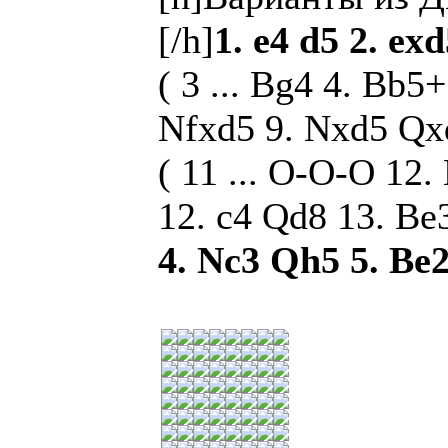
[/h]
1. e4 d5 2. ex
( 3 ... Bg4 4. Bb5
Nfxd5 9. Nxd5 Qxd
( 11 ... O-O-O 12
12. c4 Qd8 13. B
4. Nc3 Qh5 5. Be