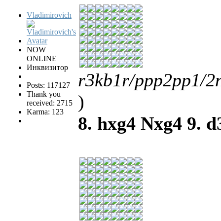
Vladimirovich
NOW
ONLINE
Инквизитор
r3kb1r/ppp2pp1/
Posts: 117127
Thank you
)
received: 2715
Karma: 123
8. hxg4 Nxg4 9. d