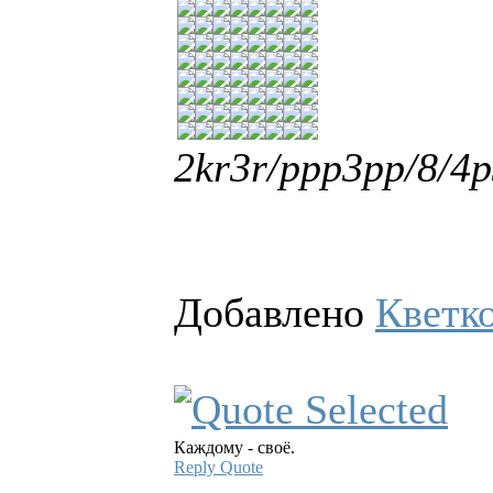
2kr3r/ppp3pp/8/
Добавлено
Кветк
Каждому - своё.
Reply
Quote