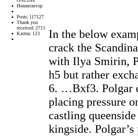
ONLINE
Инквизитор
Posts: 117127
Thank you
received: 2715
In the below examp
Karma: 123
crack the Scandin
with Ilya Smirin, 
h5 but rather exch
6. …Bxf3. Polgar d
placing pressure o
castling queenside 
kingside. Polgar’s 