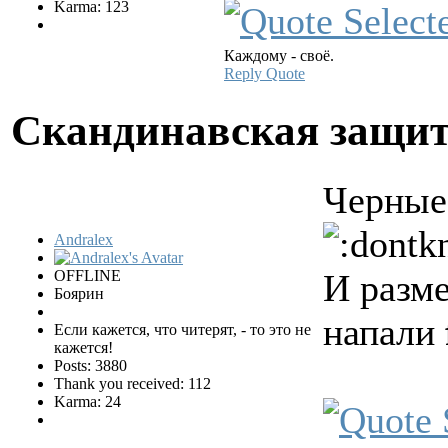
Karma: 123
Каждому - своё.
Reply
Quote
Скандинавская защи
Черные
Andralex
OFFLINE
И разме
Боярин
напали
Если кажется, что читерят, - то это не
кажется!
Posts: 3880
Thank you received: 112
Karma: 24