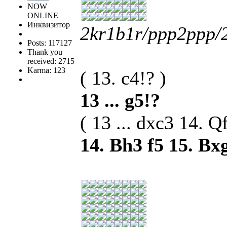
NOW
ONLINE
Инквизитор
2kr1b1r/ppp2ppp
Posts: 117127
Thank you
received: 2715
Karma: 123
( 13. c4!? )
13 ... g5!?
( 13 ... dxc3 14. 
14. Bh3 f5 15. Bx