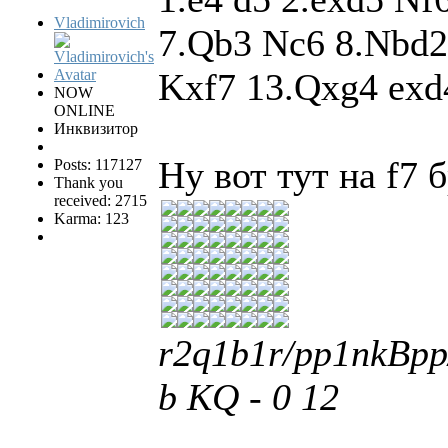
Vladimirovich
7.Qb3 Nc6 8.Nbd2
Kxf7 13.Qxg4 exd
NOW
ONLINE
Инквизитор
Ну вот тут на f7 
Posts: 117127
Thank you
received: 2715
Karma: 123
r2q1b1r/pp1nkBp
b KQ - 0 12