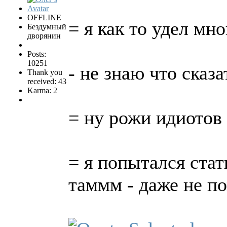
OFFLINE
= я как то удел мн
Бездумный
дворянин
Posts:
10251
- не знаю что сказа
Thank you
received: 43
Karma: 2
= ну рожи идиото
= я попытался стат
таммм - даже не по