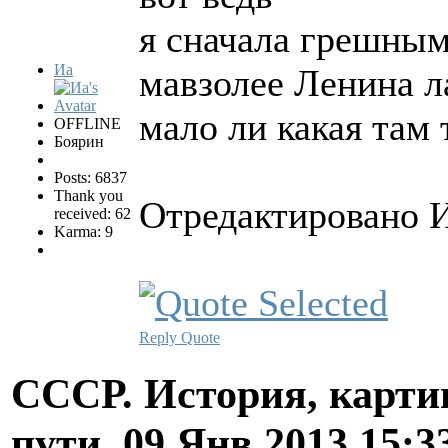
я сначала грешным
Иа
мавзолее Ленина л
мало ли какая там 
OFFLINE
Боярин
Posts: 6837
Thank you
Отредактировано И
received: 62
Karma: 9
Reply
Quote
СССР. История, карти
пути.
09 Янв 2013 15:3