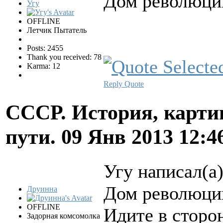
Дом революции
Угу
OFFLINE
Летчик Пытатель
Posts: 2455
Thank you received: 78
Karma: 12
Reply
Quote
СССР. История, карти
пути.
09 Янв 2013 12:4
Угу написал(а)
Дом революции
Друинна
OFFLINE
Идите в сторо
Задорная комсомолка