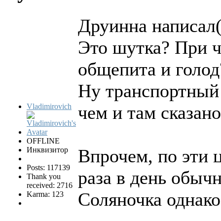
Друинна написал(
Это шутка? При ч
общепита и голо
Ну транспортный 
Vladimirovich
чем и там сказано
OFFLINE
Инквизитор
Впрочем, по эти 
Posts: 117139
раза в день обыч
Thank you
received: 2716
Соляночка однако 
Karma: 123