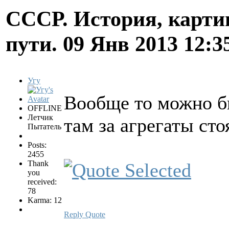
СССР. История, карти
пути.
09 Янв 2013 12:3
Угу
Вообще то можно бы
OFFLINE
Летчик
там за агрегаты сто
Пытатель
Posts:
2455
Thank
you
received:
78
Karma: 12
Reply
Quote