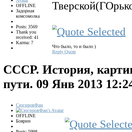
Тверской(ГОрько
OFFLINE
Задорная
комсомолка
Posts: 3569
Thank you
received: 41
Karma: 7
Что было, то и было )
Reply
Quote
СССР. История, карти
пути.
09 Янв 2013 12:2
СюгировФан
OFFLINE
Боярин
Posts: 5998