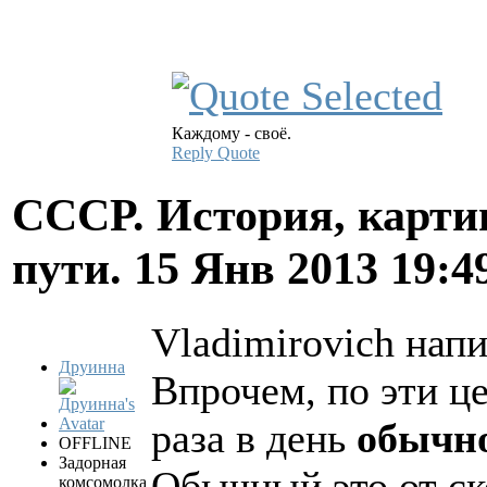
Каждому - своё.
Reply
Quote
СССР. История, карти
пути.
15 Янв 2013 19:4
Vladimirovich напи
Друинна
Впрочем, по эти ц
раза в день
обычн
OFFLINE
Задорная
Обычный это от ск
комсомолка