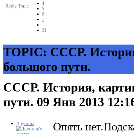
4
Reply Topic
5
6
7
...
31
TOPIC: СССР. История
большого пути.
СССР. История, карти
пути.
09 Янв 2013 12:1
Опять нет.Подск
Друинна