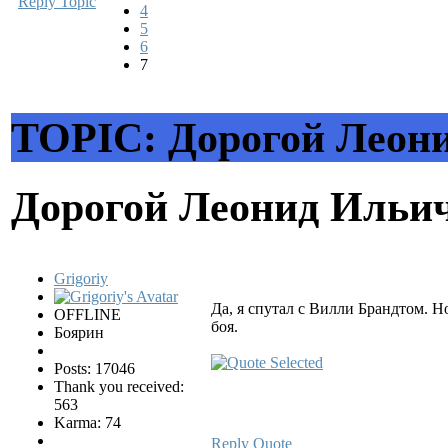
Reply Topic
4
5
6
7
TOPIC: Дорогой Леон
Дорогой Леонид Ильи
Grigoriy
Да, я спутал с Вилли Брандтом. Н
OFFLINE
боя.
Боярин
Posts: 17046
Thank you received:
563
Karma: 74
Reply
Quote