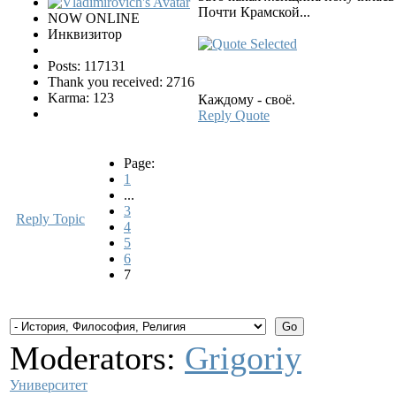
Почти Крамской...
NOW ONLINE
Инквизитор
Posts: 117131
Thank you received: 2716
Karma: 123
Каждому - своё.
Reply
Quote
Page:
1
...
3
Reply Topic
4
5
6
7
Moderators:
Grigoriy
Университет