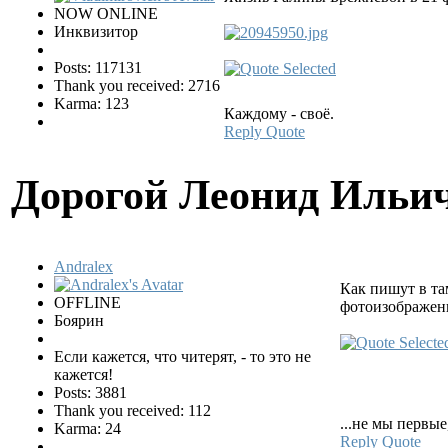
NOW ONLINE
Инквизитор
Posts: 117131
Thank you received: 2716
Karma: 123
Каждому - своё.
Reply
Quote
Дорогой Леонид Ильи
Andralex
Как пишут в та
OFFLINE
фотоизображен
Боярин
Если кажется, что читерят, - то это не
кажется!
Posts: 3881
Thank you received: 112
...не мы первые
Karma: 24
Reply
Quote