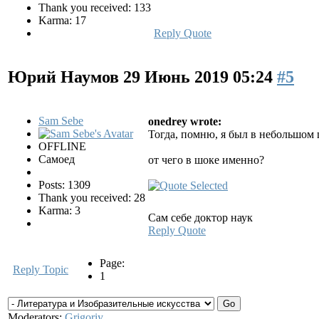
Thank you received: 133
Karma: 17
Reply
Quote
Юрий Наумов
29 Июнь 2019 05:24
#5
Sam Sebe
onedrey wrote:
Тогда, помню, я был в небольшом 
OFFLINE
Самоед
от чего в шоке именно?
Posts: 1309
Thank you received: 28
Karma: 3
Сам себе доктор наук
Reply
Quote
Page:
Reply Topic
1
Moderators:
Grigoriy