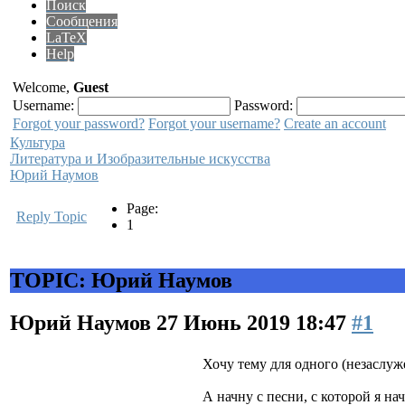
Поиск
Сообщения
LaTeX
Help
Welcome,
Guest
Username:
Password:
Forgot your password?
Forgot your username?
Create an account
Культура
Литература и Изобразительные искусства
Юрий Наумов
Page:
Reply Topic
1
TOPIC: Юрий Наумов
Юрий Наумов
27 Июнь 2019 18:47
#1
Хочу тему для одного (незаслуже
А начну с песни, с которой я на