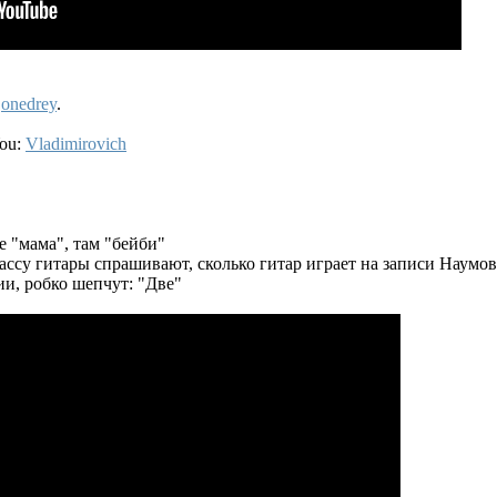
y
onedrey
.
You:
Vladimirovich
е "мама", там "бейби"
ссу гитары спрашивают, сколько гитар играет на записи Наумова
ии, робко шепчут: "Две"