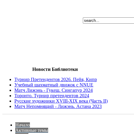
Новости Библиотеки
Турнир Претендентов 2026. Пейя, Кипр
Учебный шахматный движок с NNUE
Матч Лижэнь - Гукеш. Сингапур 2024
Торонто. Турнир претендентов 2024
Русские художники XVIII-XIX века (Часть II)
Матч Непомнящий - Лижэнь. Астана 2023
Начало
Активные темы