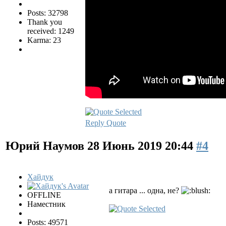
Posts: 32798
Thank you
received: 1249
Karma: 23
Reply
Quote
Юрий Наумов
28 Июнь 2019 20:44
#4
Хайдук
а гитара ... одна, не?
OFFLINE
Наместник
Posts: 49571