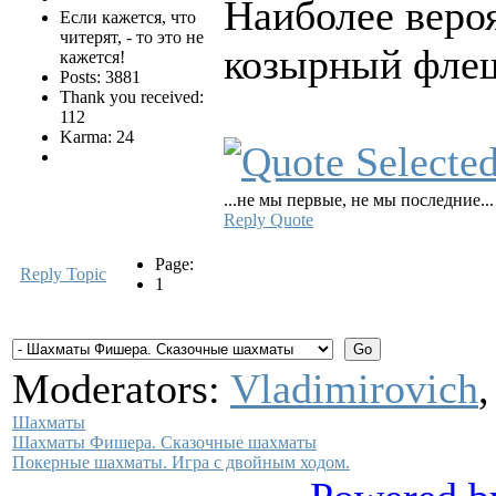
Наиболее веро
Если кажется, что
читерят, - то это не
козырный флеш
кажется!
Posts: 3881
Thank you received:
112
Karma: 24
...не мы первые, не мы последние...
Reply
Quote
Page:
Reply Topic
1
Moderators:
Vladimirovich
Шахматы
Шахматы Фишера. Сказочные шахматы
Покерные шахматы. Игра с двойным ходом.