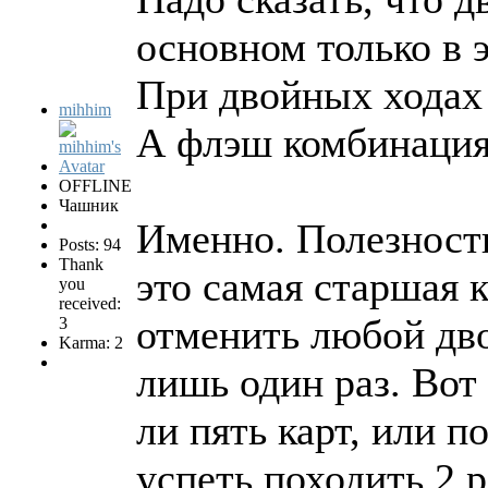
основном только в
При двойных ходах 
mihhim
А флэш комбинация 
OFFLINE
Чашник
Именно. Полезность 
Posts: 94
Thank
это самая старшая 
you
received:
отменить любой дво
3
Karma: 2
лишь один раз. Вот 
ли пять карт, или 
успеть походить 2 