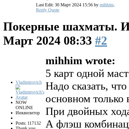
Last Edit: 30 Март 2024 15:56 by
mihhim
.
Reply
Quote
Покерные шахматы. И
Март 2024 08:33
#2
mihhim wrote:
5 карт одной маст
Vladimirovich
Надо сказать, что
основном только 
NOW
ONLINE
При двойных хода
Инквизитор
А флэш комбинаци
Posts: 117132
Thank you