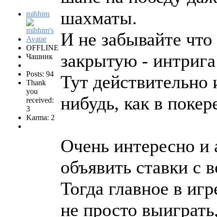
шахматы.
mihhim
И не забывайте что
OFFLINE
закрытую - интрига
Чашник
Posts: 94
Тут действительно и
Thank
you
нибудь, как в покер
received:
3
Karma: 2
Очень интересно и 
объявить ставки с
Тогда главное в иг
не просто выиграть,