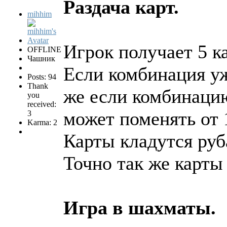
Раздача карт.
mihhim
Игрок получает 5 к
OFFLINE
Чашник
Если комбинация уж
Posts: 94
Thank
же если комбинаци
you
received:
может поменять от 1
3
Karma: 2
Карты кладутся руб
Точно так же карты
Игра в шахматы.