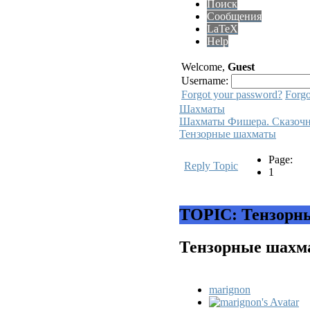
Поиск
Сообщения
LaTeX
Help
Welcome,
Guest
Username:
Forgot your password?
Forgo
Шахматы
Шахматы Фишера. Сказоч
Тензорные шахматы
Page:
Reply Topic
1
TOPIC: Тензорн
Тензорные шах
marignon