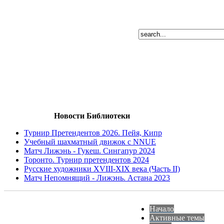
Новости Библиотеки
Турнир Претендентов 2026. Пейя, Кипр
Учебный шахматный движок с NNUE
Матч Лижэнь - Гукеш. Сингапур 2024
Торонто. Турнир претендентов 2024
Русские художники XVIII-XIX века (Часть II)
Матч Непомнящий - Лижэнь. Астана 2023
Начало
Активные темы