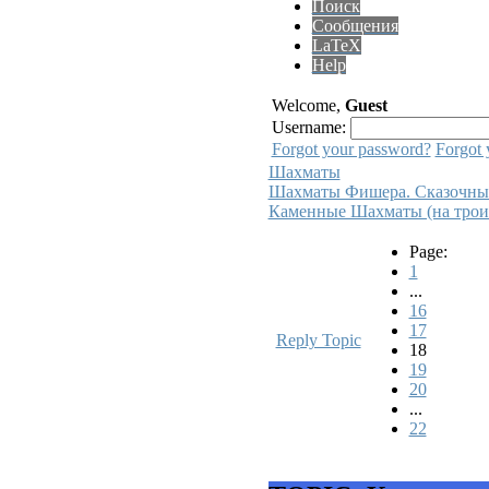
Поиск
Сообщения
LaTeX
Help
Welcome,
Guest
Username:
Forgot your password?
Forgot 
Шахматы
Шахматы Фишера. Сказочны
Каменные Шахматы (на троих
Page:
1
...
16
17
Reply Topic
18
19
20
...
22