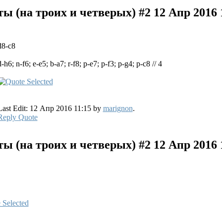
 (на троих и четверых) #2
12 Апр 2016 
d8-c8
d-h6; n-f6; e-e5; b-a7; r-f8; p-e7; p-f3; p-g4; p-c8 // 4
Last Edit: 12 Апр 2016 11:15 by
marignon
.
Reply
Quote
 (на троих и четверых) #2
12 Апр 2016 