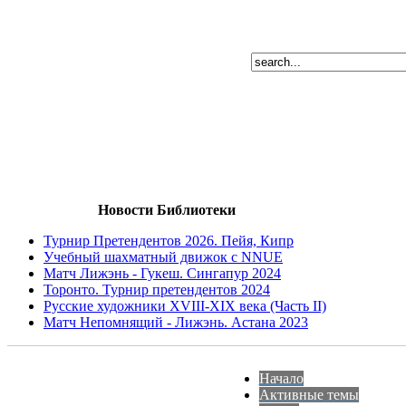
Новости Библиотеки
Турнир Претендентов 2026. Пейя, Кипр
Учебный шахматный движок с NNUE
Матч Лижэнь - Гукеш. Сингапур 2024
Торонто. Турнир претендентов 2024
Русские художники XVIII-XIX века (Часть II)
Матч Непомнящий - Лижэнь. Астана 2023
Начало
Активные темы