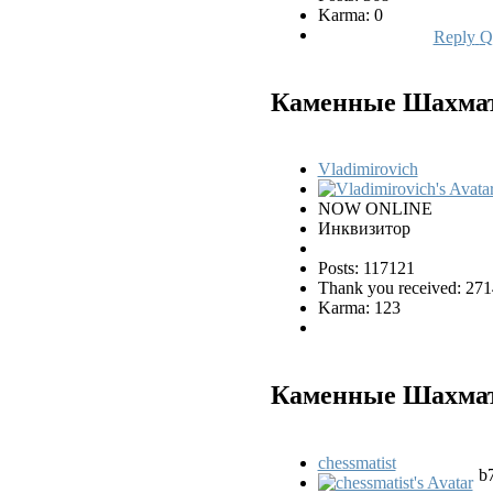
Karma: 0
Reply
Q
Каменные Шахматы
Vladimirovich
NOW ONLINE
Инквизитор
Posts: 117121
Thank you received: 271
Karma: 123
Каменные Шахматы
chessmatist
b