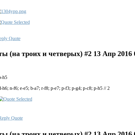
eply
Quote
 (на троих и четверых) #2
13 Апр 2016 
p-h5
d-h6; n-f6; e-e5; b-a7; r-f8; p-e7; p-f3; p-g4; p-c8; p-h5 // 2
Reply
Quote
 (на троих и четверых) #2
13 Апр 2016 