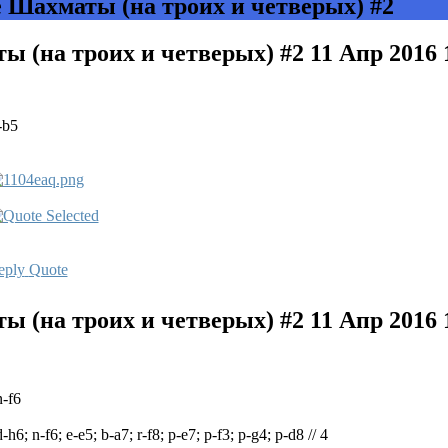
Шахматы (на троих и четверых) #2
 (на троих и четверых) #2
11 Апр 2016 
-b5
eply
Quote
 (на троих и четверых) #2
11 Апр 2016 
n-f6
d-h6; n-f6; e-e5; b-a7; r-f8; p-e7; p-f3; p-g4; p-d8 // 4