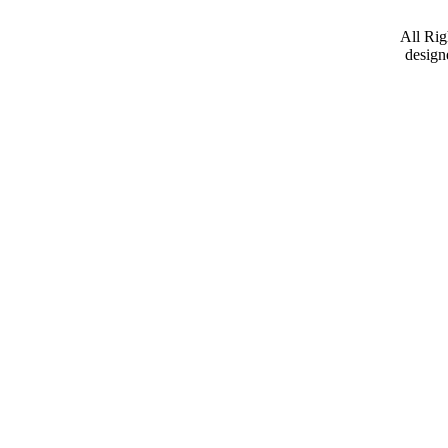
All Ri
design