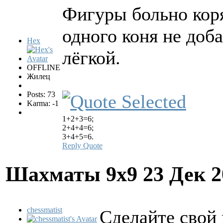
Фигуры больно кор
одного коня не доб
Hex
лёгкой.
OFFLINE
Жилец
Posts: 73
Karma: -1
1+2+3=6;
2+4+4=6;
3+4+5=6.
Reply
Quote
Шахматы 9х9
23 Дек 2
chessmatist
Сделайте свой 