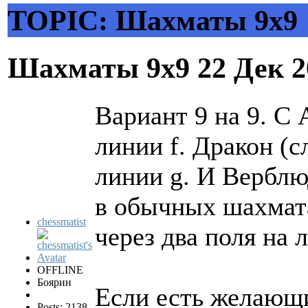
TOPIC: Шахматы 9х9
Шахматы 9х9
22 Дек 2
Вариант 9 на 9. С
линии f. Дракон (с
линии g. И Верблю
в обычных шахмата
chessmatist
через два поля на 
OFFLINE
Боярин
Если есть желающи
Posts: 2138