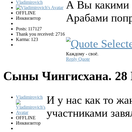
А Вы какими 
Vladimirovich
OFFLINE
Арабами поп
Инквизитор
Posts: 117127
Thank you received: 2716
Karma: 123
Каждому - своё.
Reply
Quote
Сыны Чингисхана.
28
И у нас как то жа
Vladimirovich
участниками завял
OFFLINE
Инквизитор