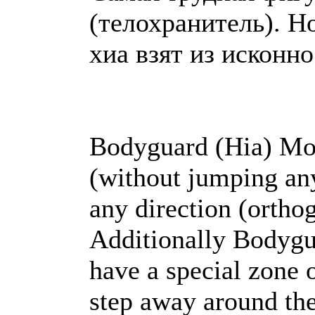
(телохранитель). Н
хиа взят из исконн
Bodyguard (Hia) Mov
(without jumping any
any direction (ortho
Additionally Bodygua
have a special zone 
step away around th