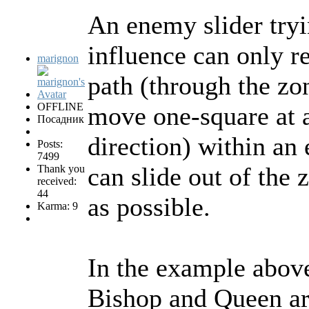
An enemy slider tryi
influence can only re
marignon
path (through the zo
OFFLINE
move one-square at a
Посадник
direction) within an
Posts:
7499
can slide out of the
Thank you
received:
44
as possible.
Karma: 9
In the example above
Bishop and Queen ar