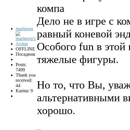
компа
Дело не в игре с ко
marignon
равный коневой эн
Особого fun в этой
OFFLINE
Посадник
тяжелые фигуры.
Posts:
7499
Thank you
received:
Но то, что Вы, ува
44
Karma: 9
альтернативными в
хорошо.