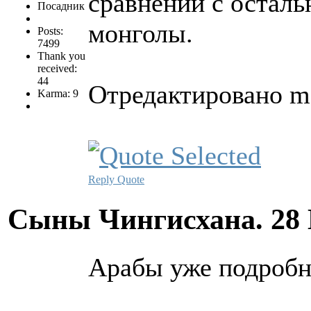
сравнении с осталь
Посадник
монголы.
Posts:
7499
Thank you
received:
44
Отредактировано ma
Karma: 9
Reply
Quote
Сыны Чингисхана.
28
Арабы уже подробно