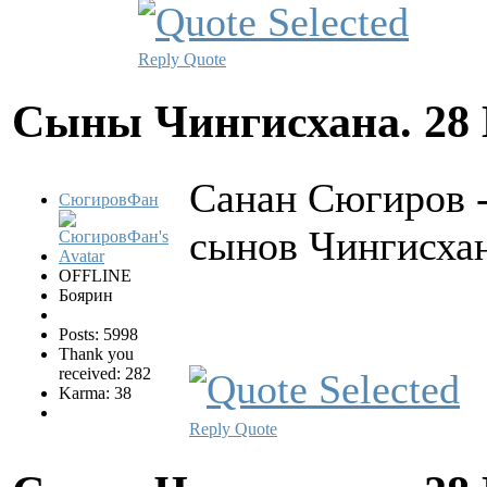
Reply
Quote
Сыны Чингисхана.
28
Санан Сюгиров 
СюгировФан
сынов Чингисхан
OFFLINE
Боярин
Posts: 5998
Thank you
received: 282
Karma: 38
Reply
Quote