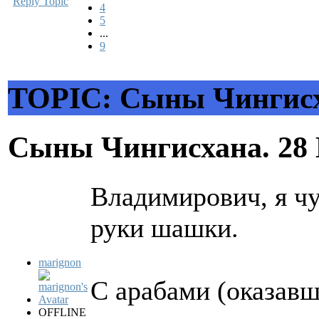
Reply Topic
4
5
...
9
TOPIC: Сыны Чингисх
Сыны Чингисхана.
28
Владимирович, я чу
руки шашки.
marignon
С арабами (оказав
OFFLINE