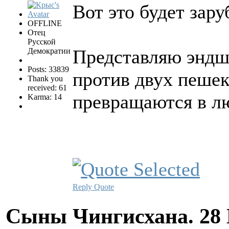
Вот это будет зару
OFFLINE
Отец
Русской
Представляю эндшп
Демократии
Posts: 33839
против двух пешек
Thank you
received: 61
превращаются в л
Karma: 14
Reply
Quote
Сыны Чингисхана.
28