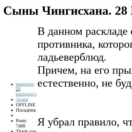
Сыны Чингисхана.
28
В данном раскладе
противника, которо
ладьеверблюд.
Причем, на его пр
естественно, не буд
marignon
OFFLINE
Посадник
Я убрал правило, ч
Posts:
7499
Thank you