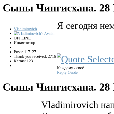
Сыны Чингисхана.
28
Я сегодня не
Vladimirovich
OFFLINE
Инквизитор
Posts: 117127
Thank you received: 2716
Karma: 123
Каждому - своё.
Reply
Quote
Сыны Чингисхана.
28
Vladimirovich нап