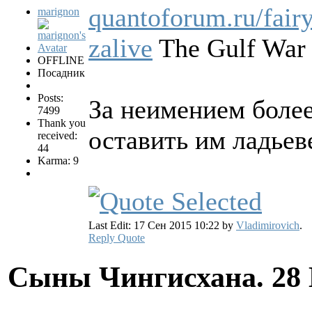
quantoforum.ru/fairy
marignon
zalive
The Gulf War 
OFFLINE
Посадник
Posts:
За неимением более
7499
Thank you
оставить им ладьев
received:
44
Karma: 9
Last Edit: 17 Сен 2015 10:22 by
Vladimirovich
.
Reply
Quote
Сыны Чингисхана.
28