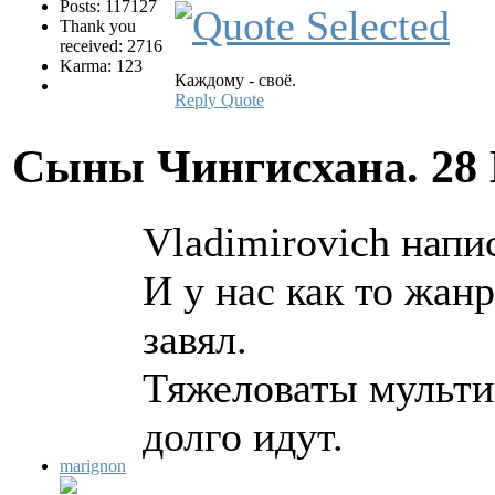
Posts: 117127
Thank you
received: 2716
Karma: 123
Каждому - своё.
Reply
Quote
Сыны Чингисхана.
28
Vladimirovich напис
И у нас как то жан
завял.
Тяжеловаты мульти
долго идут.
marignon