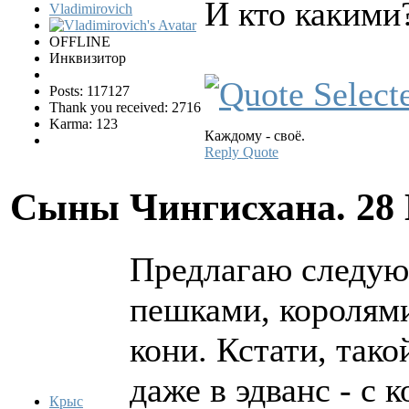
И кто какими
Vladimirovich
OFFLINE
Инквизитор
Posts: 117127
Thank you received: 2716
Karma: 123
Каждому - своё.
Reply
Quote
Сыны Чингисхана.
28
Предлагаю следую
пешками, королями
кони. Кстати, так
даже в эдванс - с 
Крыс