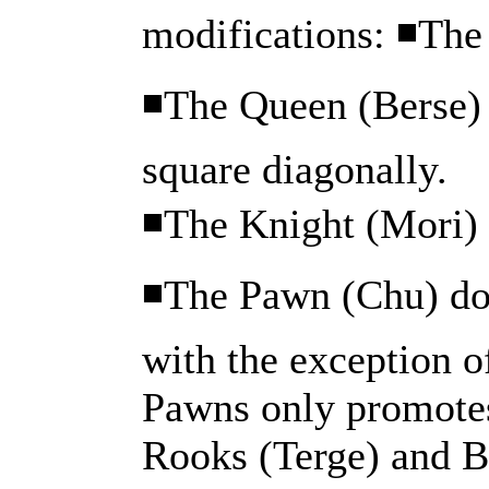
modifications: ◾The 
◾The Queen (Berse) 
square diagonally.
◾The Knight (Mori) 
◾The Pawn (Chu) does
with the exception o
Pawns only promotes
Rooks (Terge) and B