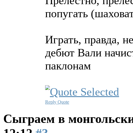
Прелестно, преле
попугать (шаховат
Играть, правда, н
дебют Вали начист
паклонам
Reply
Quote
Сыграем в монгольск