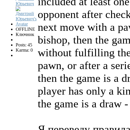
included at least one
Юрьевич
opponent after check
next move with a pa
OFFLINE
Ключник
bishop, then the gam
Posts: 45
without fulfilling th
Karma: 0
pawn, or after a ser
then the game is a dr
player has only a kin
the game is a draw -
Я переведу правила