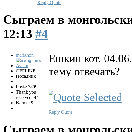
Reply
Quote
Сыграем в монгольск
12:13
#4
Ешкин кот. 04.06
marignon
тему отвечать?
OFFLINE
Посадник
Posts: 7499
Thank you
received: 44
Karma: 9
Reply
Quote
Сыграем в монгольск