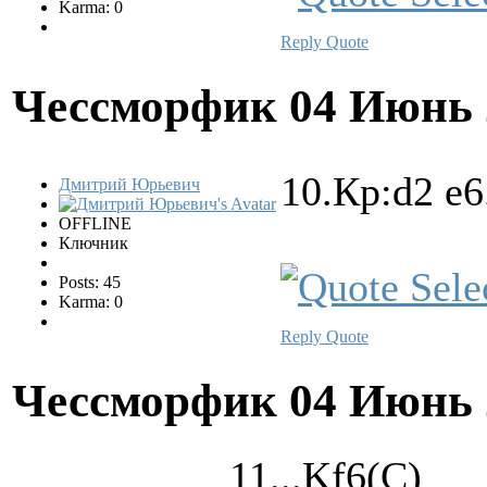
Karma: 0
Reply
Quote
Чессморфик
04 Июнь 
10.Кр:d2 е6
Дмитрий Юрьевич
OFFLINE
Ключник
Posts: 45
Karma: 0
Reply
Quote
Чессморфик
04 Июнь 
11...Kf6(C)