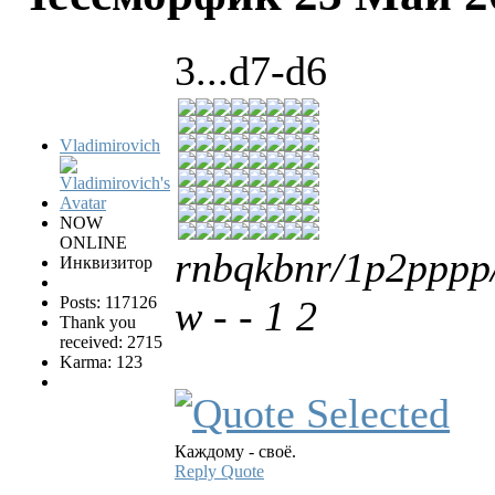
3...d7-d6
Vladimirovich
NOW
ONLINE
rnbqkbnr/1p2ppp
Инквизитор
Posts: 117126
w - - 1 2
Thank you
received: 2715
Karma: 123
Каждому - своё.
Reply
Quote