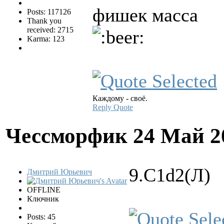
фишек масса
Posts: 117126
Thank you
received: 2715
Karma: 123
Каждому - своё.
Reply
Quote
Чессморфик
24 Май 2
9.С1d2(Л)
Дмитрий Юрьевич
OFFLINE
Ключник
Posts: 45