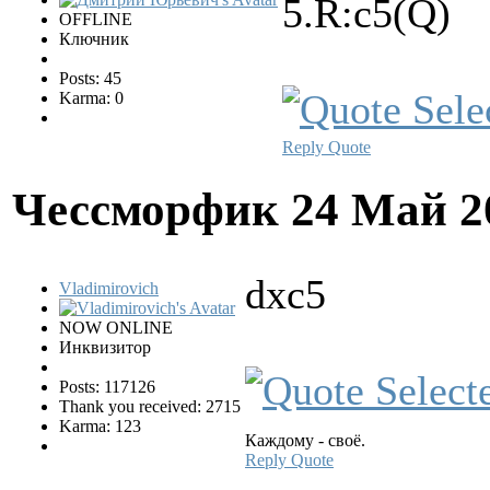
5.R:c5(Q)
OFFLINE
Ключник
Posts: 45
Karma: 0
Reply
Quote
Чессморфик
24 Май 2
dxc5
Vladimirovich
NOW ONLINE
Инквизитор
Posts: 117126
Thank you received: 2715
Karma: 123
Каждому - своё.
Reply
Quote