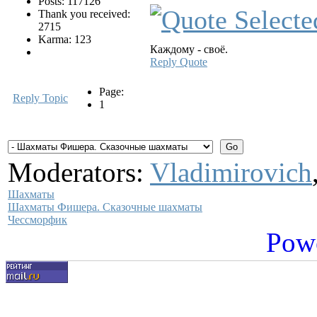
Posts: 117126
Thank you received:
2715
Karma: 123
Каждому - своё.
Reply
Quote
Page:
Reply Topic
1
Moderators:
Vladimirovich
Шахматы
Шахматы Фишера. Сказочные шахматы
Чессморфик
Pow