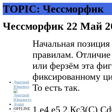
TOPIC: Чессморфик
Чессморфик
22 Май 2
Начальная позиция
правилам. Отличие 
или ферзём эта фиг
фиксированному цик
Дмитрий
То есть так.
Юрьевич
1.е4 е5 2.Кс3(С) С
OFFLINE