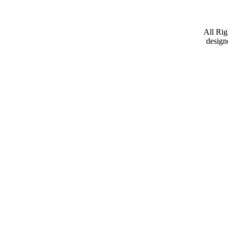
All Ri
design