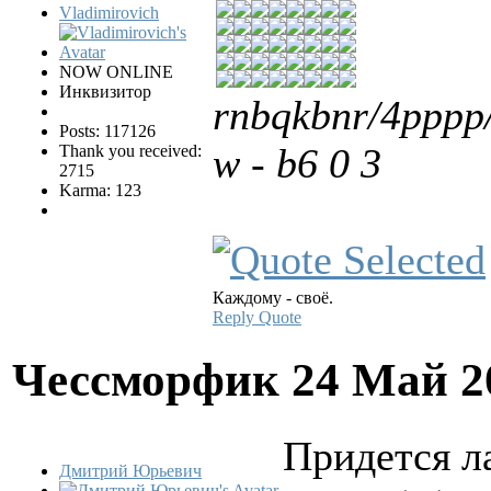
Vladimirovich
NOW ONLINE
Инквизитор
rnbqkbnr/4ppp
Posts: 117126
w - b6 0 3
Thank you received:
2715
Karma: 123
Каждому - своё.
Reply
Quote
Чессморфик
24 Май 2
Придется л
Дмитрий Юрьевич