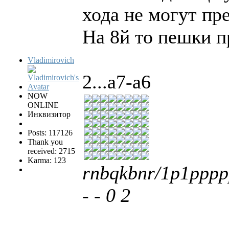
хода не могут пр
На 8й то пешки 
Vladimirovich
2...a7-a6
NOW
ONLINE
Инквизитор
Posts: 117126
Thank you
received: 2715
Karma: 123
rnbqkbnr/1p1ppp
- - 0 2