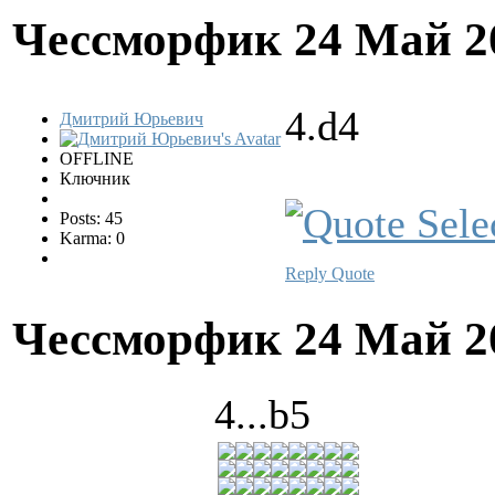
Чессморфик
24 Май 2
4.d4
Дмитрий Юрьевич
OFFLINE
Ключник
Posts: 45
Karma: 0
Reply
Quote
Чессморфик
24 Май 2
4...b5