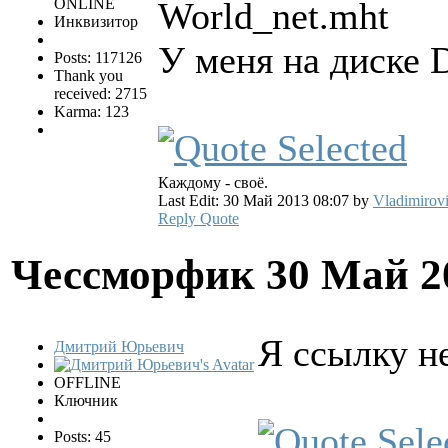
ONLINE
World_net.mht
Инквизитор
У меня на диске 
Posts: 117126
Thank you
received: 2715
Karma: 123
Каждому - своё.
Last Edit: 30 Май 2013 08:07 by
Vladimirov
Reply
Quote
Чессморфик
30 Май 2
Я ссылку н
Дмитрий Юрьевич
OFFLINE
Ключник
Posts: 45