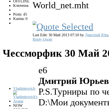
OFFLINE
World_net.mht
Ключник
Posts: 45
Karma: 0
Last Edit: 30 Май 2013 07:10 by
Дмитрий Юрь
Reply
Quote
Чессморфик
30 Май 2
e6
Дмитрий Юрьеви
Vladimirovich
P.S.Турниры по ч
D:\Мои документы
NOW