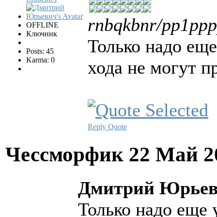
rnbqkbnr/pp1pp
OFFLINE
Ключник
Только надо еще
Posts: 45
Karma: 0
хода не могут п
Reply
Quote
Чессморфик
22 Май 2
Дмитрий Юрьеви
Только надо еще 