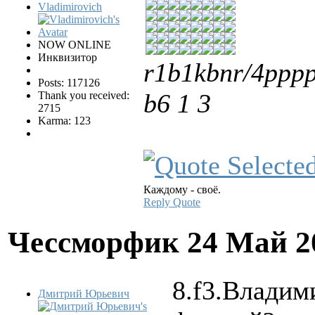
Vladimirovich
NOW ONLINE
Инквизитор
r1b1kbnr/4ppp
Posts: 117126
b6 1 3
Thank you received:
2715
Karma: 123
Каждому - своё.
Reply
Quote
Чессморфик
24 Май 2
8.f3.Владим
Дмитрий Юрьевич