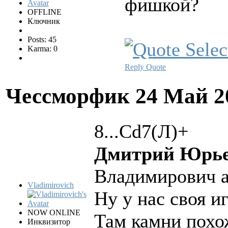
фишкой?
OFFLINE
Ключник
Posts: 45
Karma: 0
Reply
Quote
Чессморфик
24 Май 2
8...Сd7(Л)+
Дмитрий Юрье
Владимирович а
Vladimirovich
Ну у нас своя и
NOW ONLINE
Там камни похо
Инквизитор