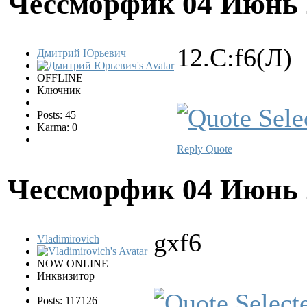
Чессморфик
04 Июнь 
12.С:f6(Л)
Дмитрий Юрьевич
OFFLINE
Ключник
Posts: 45
Karma: 0
Reply
Quote
Чессморфик
04 Июнь 
gxf6
Vladimirovich
NOW ONLINE
Инквизитор
Posts: 117126