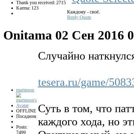
Thank you received: 2715
Karma: 123
Каждому - своё.
Reply
Quote
Onitama
02 Сен 2016 
Случайно наткнулся
tesera.ru/game/5083
marignon
Суть в том, что па
OFFLINE
Посадник
каждого хода, но эт
Posts:
7499