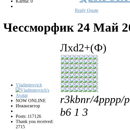
Karma: 0
Reply
Quote
Чессморфик
24 Май 2
Лxd2+(Ф)
Vladimirovich
r3kbnr/4pppp/
NOW ONLINE
Инквизитор
b6 1 3
Posts: 117126
Thank you received:
2715