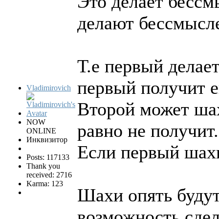
Это делает бесс
делают бессмысле
Т.е первый делает
первый получит е
Vladimirovich
Второй может шах
NOW
равно не получит.
ONLINE
Инквизитор
Если первый шахн
Posts: 117133
Thank you
received: 2716
Karma: 123
Шахи опять будут
возможность сдел