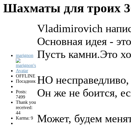
Шахматы для троих
3
Vladimirovich напис
Основная идея - эт
Пусть камни.Это х
marignon
OFFLINE
НО несправедливо, ч
Посадник
Он же не боится, е
Posts:
7499
Thank you
received:
44
Может, будем менят
Karma: 9