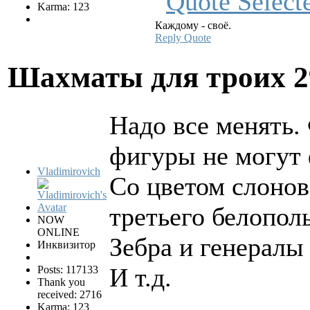
Karma: 123
Каждому - своё.
Reply
Quote
Шахматы для троих
2
Надо все менять. 
фигуры не могут 
Vladimirovich
Со цветом слонов
третьего белополь
NOW
ONLINE
Зебра и генералы
Инквизитор
И т.д.
Posts: 117133
Thank you
received: 2716
Karma: 123