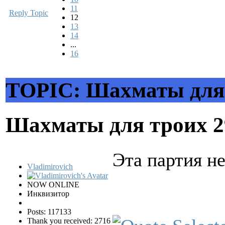
11
Reply Topic
12
13
14
...
16
TOPIC: Шахматы для
Шахматы для троих
2
Эта партия не
Vladimirovich
NOW ONLINE
Инквизитор
Posts: 117133
Thank you received: 2716