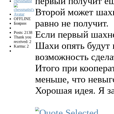
первый получит ещ
chessmatist
Второй может шахн
OFFLINE
равно не получит.
Боярин
Если первый шахне
Posts: 2138
Thank you
received: 2
Шахи опять будут 
Karma: 2
возможность сделат
Итого при кооперат
меньше, что невыг
Хорошая идея. Я за