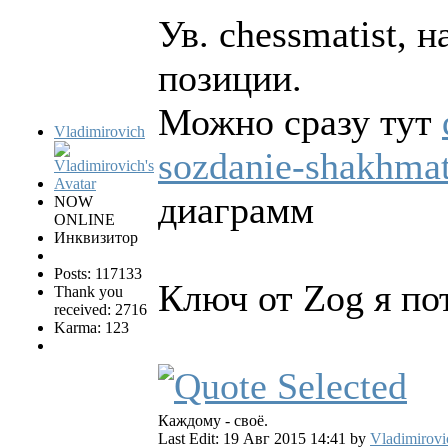
Ув. chessmatist, 
позиции.
Можно сразу тут
Vladimirovich
sozdanie-shakhma
диаграмм
NOW
ONLINE
Инквизитор
Posts: 117133
Ключ от Zog я пот
Thank you
received: 2716
Karma: 123
Каждому - своё.
Last Edit: 19 Авг 2015 14:41 by
Vladimirovi