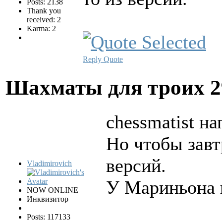
Posts: 2138
Thank you
received: 2
Karma: 2
Reply
Quote
Шахматы для троих
2
chessmatist на
Но чтобы завт
версий.
Vladimirovich
У Мариньона 
NOW ONLINE
Инквизитор
Posts: 117133