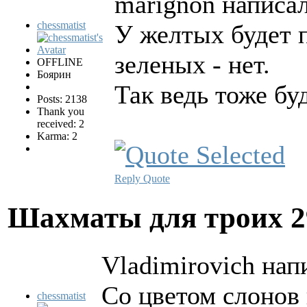
marignon написал
chessmatist
У желтых будет п
зеленых - нет.
OFFLINE
Боярин
Так ведь тоже бу
Posts: 2138
Thank you
received: 2
Karma: 2
Reply
Quote
Шахматы для троих
2
Vladimirovich нап
Со цветом слонов
chessmatist