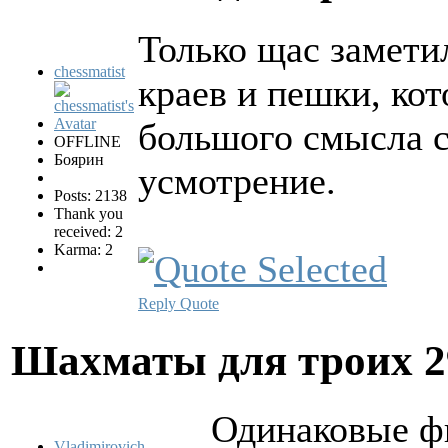
Только щас заметил
chessmatist
краев и пешки, ко
большого смысла с
OFFLINE
Боярин
усмотрение.
Posts: 2138
Thank you
received: 2
Karma: 2
Reply
Quote
Шахматы для троих
2
Одинаковые ф
Vladimirovich