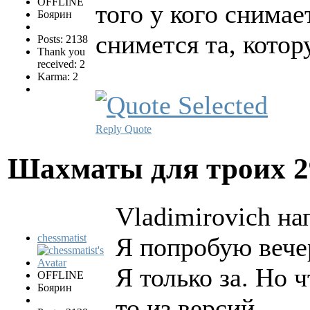
OFFLINE
того у кого снимае
Боярин
снимется та, кото
Posts: 2138
Thank you
received: 2
Karma: 2
Reply
Quote
Шахматы для троих
2
Vladimirovich на
chessmatist
Я попробую вечер
Я только за. Но 
OFFLINE
Боярин
то из версий.