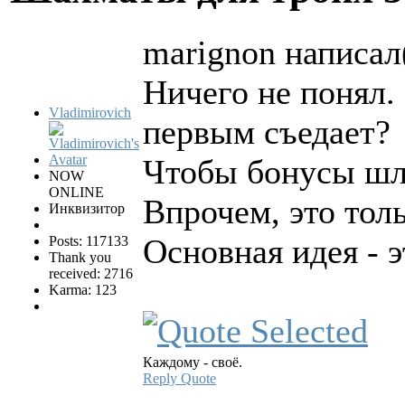
marignon написал(
Ничего не понял.
Vladimirovich
первым съедает?
Чтобы бонусы шли
NOW
ONLINE
Впрочем, это тол
Инквизитор
Основная идея - э
Posts: 117133
Thank you
received: 2716
Karma: 123
Каждому - своё.
Reply
Quote