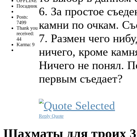
OFFLINE
Посадник
6. За простое съед
Posts:
камни по очкам. Съ
7499
Thank you
received:
7. Размен чего нибу
44
Karma: 9
ничего, кроме камн
Ничего не понял. П
первым съедает?
Reply
Quote
Шахматы для троих
3