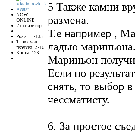
5 Также камни вр
NOW
размена.
ONLINE
Инквизитор
Т.е например , М
Posts: 117133
Thank you
ладью мариньона.
received: 2716
Karma: 123
Мариньон получил
Если по результа
снять, то выбор 
чессматисту.
6. За простое съ