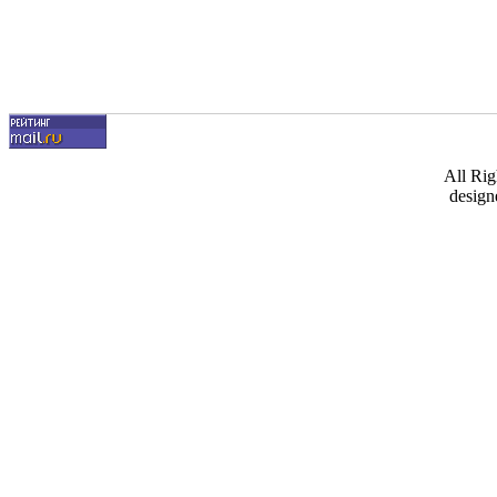
All Ri
design