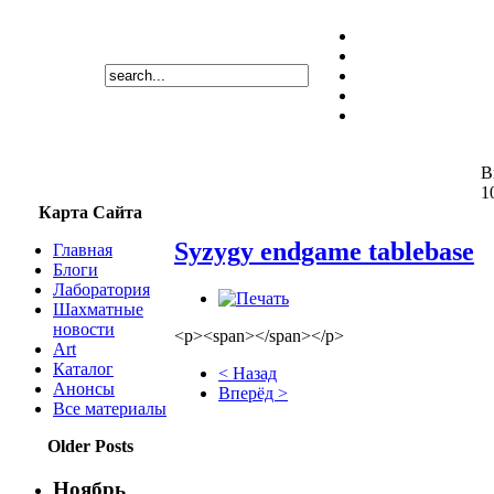
В
1
Карта Сайта
Syzygy endgame tablebase
Главная
Блоги
Лаборатория
Шахматные
новости
<p><span></span></p>
Art
Каталог
< Назад
Анонсы
Вперёд >
Все материалы
Older Posts
Ноябрь