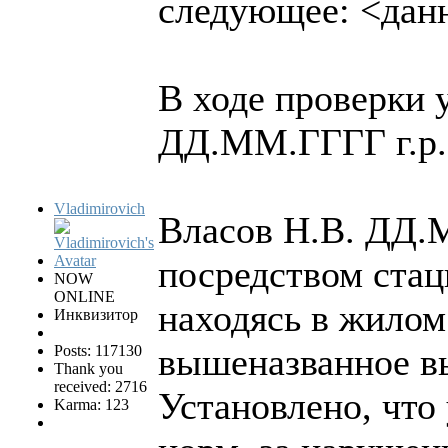
следующее: <дан
В ходе проверки 
ДД.ММ.ГГГГ г.р.,
Vladimirovich
Власов Н.В. ДД.М
посредством стац
NOW
ONLINE
находясь в жилом
Инквизитор
вышеназванное в
Posts: 117130
Thank you
received: 2716
Установлено, что
Karma: 123