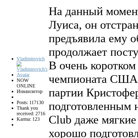
На данный момен
Луиса, он отстра
предъявила ему 
продолжает посту
Vladimirovich
В очень коротком
чемпионата США 
NOW
ONLINE
партии Кристофер
Инквизитор
подготовленным н
Posts: 117130
Thank you
received: 2716
Club даже мягкие
Karma: 123
хорошо подготовл