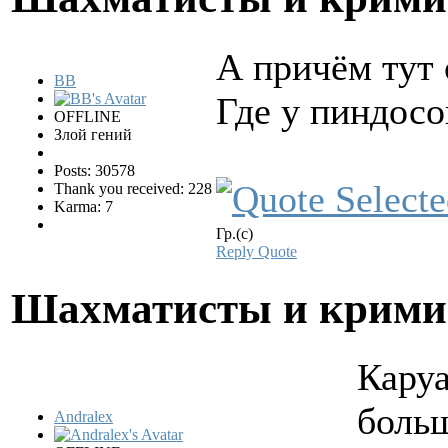
А причём тут 
BB
Где у пиндос
OFFLINE
Злой гений
Posts: 30578
Thank you received: 228
Karma: 7
Гр.(с)
Reply
Quote
Шахматисты и крим
Каруа
боль
Andralex