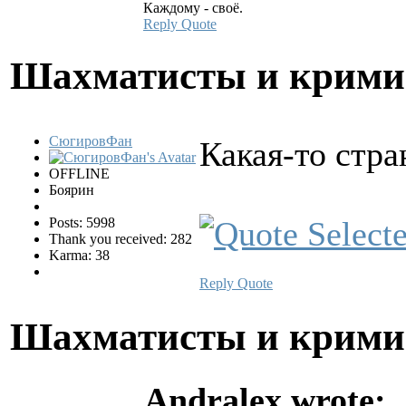
Каждому - своё.
Reply
Quote
Шахматисты и крим
СюгировФан
Какая-то стр
OFFLINE
Боярин
Posts: 5998
Thank you received: 282
Karma: 38
Reply
Quote
Шахматисты и крим
Andralex wrote: