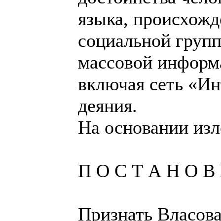
языка, происхожд
социальной групп
массовой информ
включая сеть «Ин
деяния.
На основании изл
П О С Т А Н О В 
Признать Власова