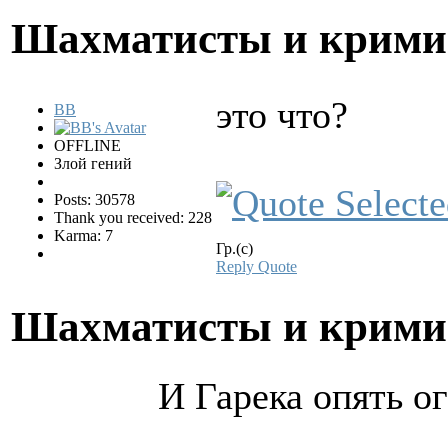
Шахматисты и крим
это что?
BB
OFFLINE
Злой гений
Posts: 30578
Thank you received: 228
Karma: 7
Гр.(с)
Reply
Quote
Шахматисты и крим
И Гарека опять ог