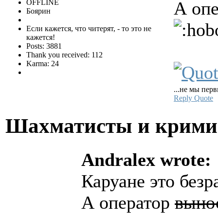
OFFLINE
А оп
Боярин
Если кажется, что читерят, - то это не
кажется!
Posts: 3881
Thank you received: 112
Karma: 24
...не мы перв
Reply
Quote
Шахматисты и крим
Andralex wrote:
Каруане это безр
А оператор
выно