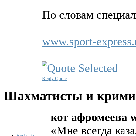
По словам специали
www.sport-express.r
Reply
Quote
Шахматисты и крим
кот афромеева w
«Мне всегда каза
Ruslan73