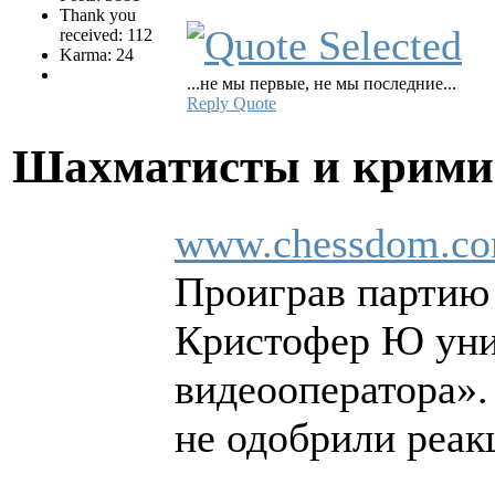
Thank you
received: 112
Karma: 24
...не мы первые, не мы последние...
Reply
Quote
Шахматисты и крим
www.chessdom.com/
Проиграв партию 
Кристофер Ю унич
видеооператора»
не одобрили реа