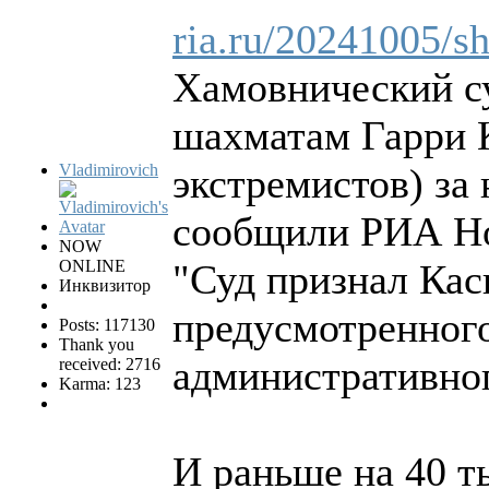
ria.ru/20241005/s
Хамовнический с
шахматам Гарри К
Vladimirovich
экстремистов) за
сообщили РИА Но
NOW
ONLINE
"Суд признал Ка
Инквизитор
предусмотренного
Posts: 117130
Thank you
административного
received: 2716
Karma: 123
И раньше на 40 