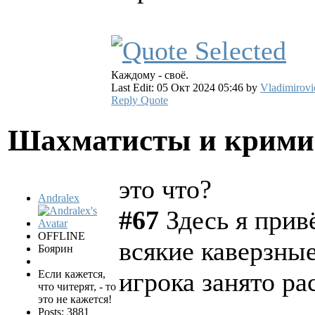
Каждому - своё.
Last Edit: 05 Окт 2024 05:46 by
Vladimirovi
Reply
Quote
Шахматисты и крим
это что?
Andralex
#67
Здесь я привё
OFFLINE
всякие каверзные
Боярин
игрока занято ра
Если кажется,
что читерят, - то
это не кажется!
Posts: 3881