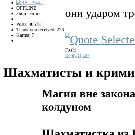
OFFLINE
они ударом тр
Злой гений
Posts: 30578
Thank you received: 228
Karma: 7
Гр.(с)
Reply
Quote
Шахматисты и крим
Магия вне закона
колдуном
Шахматистка из П