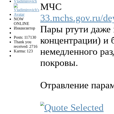
Vladimirovich
МЧС
33.mchs.gov.ru/dey
NOW
ONLINE
Пары ртути даже
Инквизитор
концентрации) и 
Posts: 117130
Thank you
received: 2716
немедленного раз
Karma: 123
покровы.
Отравление парам