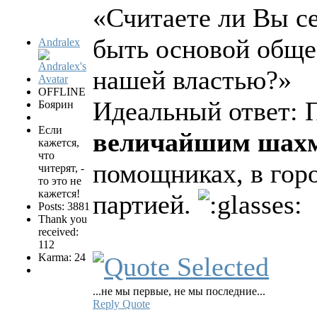
«Считаете ли Вы с
быть основой обще
Andralex
нашей властью?»
OFFLINE
Идеальный ответ: П
Боярин
Если
величайшим шахма
кажется,
что
помощниках, в гор
читерят, -
то это не
кажется!
партией.
Posts: 3881
Thank you
received:
112
Karma: 24
...не мы первые, не мы последние...
Reply
Quote