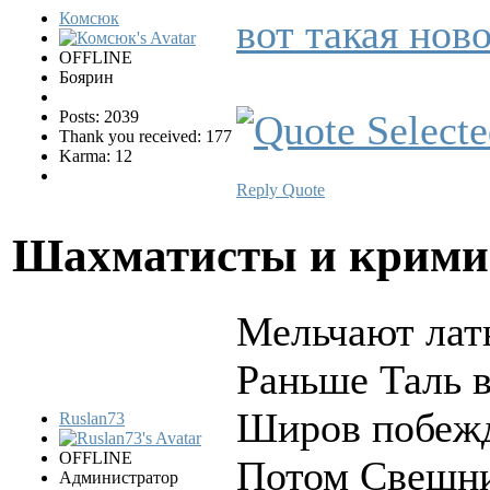
Комсюк
вот такая нов
OFFLINE
Боярин
Posts: 2039
Thank you received: 177
Karma: 12
Reply
Quote
Шахматисты и крим
Мельчают ла
Раньше Таль 
Широв побежд
Ruslan73
OFFLINE
Потом Свешник
Администратор