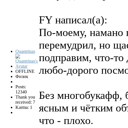
FY написал(а):
По-моему, намано 
перемудрил, но щас
Quantrinas
подправим, что-то 
любо-дорого посмо
OFFLINE
Физик
Posts:
Без многобукафф, 
12340
Thank you
received: 7
ясным и чётким об
Karma: 1
что - плохо.