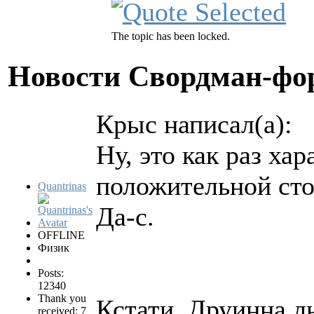
The topic has been locked.
Новости Свордман-ф
Крыс написал(а):
Ну, это как раз хар
положительной сто
Quantrinas
Да-с.
OFFLINE
Физик
Posts:
12340
Thank you
Кстати, Друинна л
received: 7