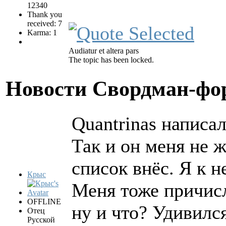
12340
Thank you
received: 7
Karma: 1
Audiatur et altera pars
The topic has been locked.
Новости Свордман-ф
Quantrinas написал
Так и он меня не 
список внёс. Я к н
Крыс
Меня тоже причисл
OFFLINE
ну и что? Удивилс
Отец
Русской