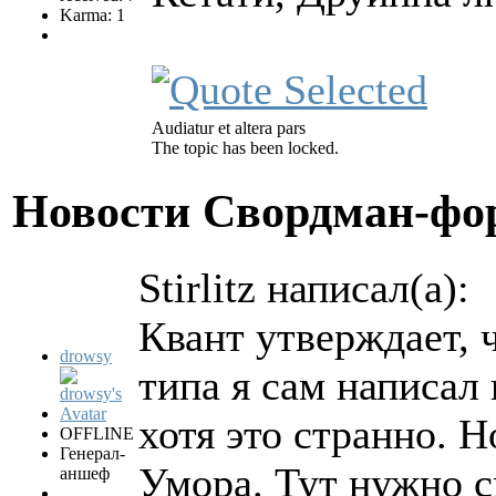
Karma: 1
Audiatur et altera pars
The topic has been locked.
Новости Свордман-ф
Stirlitz написал(а):
Квант утверждает, 
drowsy
типа я сам написал 
хотя это странно. Н
OFFLINE
Генерал-
Умора. Тут нужно с
аншеф