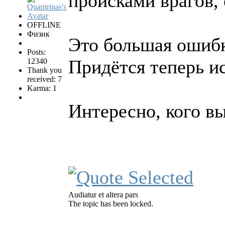
происками врагов, 
OFFLINE
Физик
Это большая ошиб
Posts:
Придётся теперь ис
12340
Thank you
received: 7
Karma: 1
Интересно, кого в
Audiatur et altera pars
The topic has been locked.