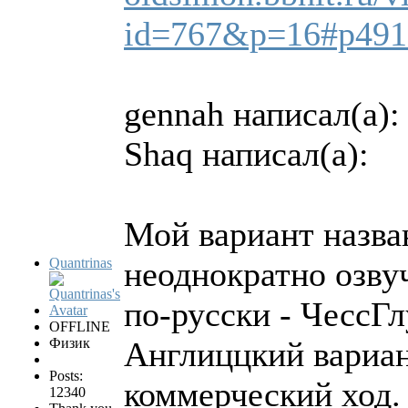
id=767&p=16#p491
gennah написал(а):
Shaq написал(а):
Мой вариант назва
Quantrinas
неоднократно озву
по-русски - ЧессГл
OFFLINE
Физик
Англиццкий вариан
Posts:
коммерческий ход.
12340