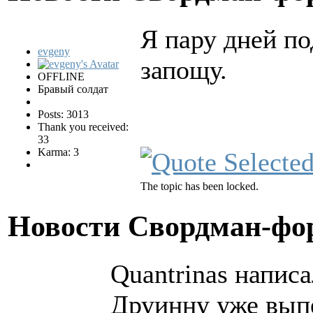
Я пару дней по
evgeny
запощу.
OFFLINE
Бравый солдат
Posts: 3013
Thank you received:
33
Karma: 3
The topic has been locked.
Новости Свордман-ф
Quantrinas написа
Друинну уже вып