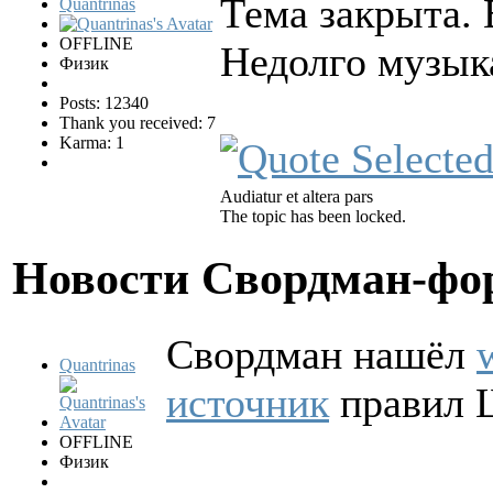
Тема закрыта. 
Quantrinas
OFFLINE
Недолго музыка
Физик
Posts: 12340
Thank you received: 7
Karma: 1
Audiatur et altera pars
The topic has been locked.
Новости Свордман-ф
Свордман нашёл
Quantrinas
источник
правил 
OFFLINE
Физик