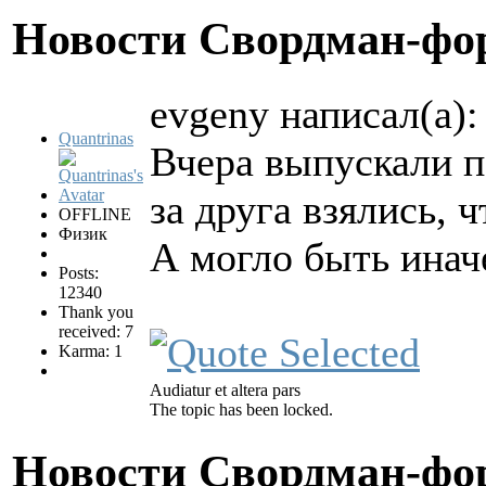
Новости Свордман-ф
evgeny написал(а):
Quantrinas
Вчера выпускали п
за друга взялись, ч
OFFLINE
Физик
А могло быть инач
Posts:
12340
Thank you
received: 7
Karma: 1
Audiatur et altera pars
The topic has been locked.
Новости Свордман-ф