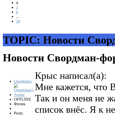
4
5
6
...
34
TOPIC: Новости Свор
Новости Свордман-ф
Крыс написал(а):
Quantrinas
Мне кажется, что 
Так и он меня не ж
OFFLINE
Физик
список внёс. Я к н
Posts: