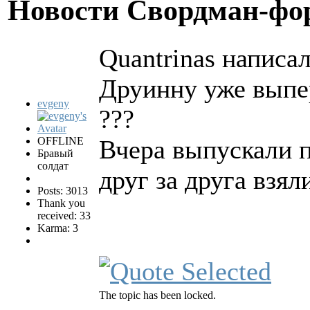
Новости Свордман-ф
Quantrinas написал
Друинну уже выпе
evgeny
???
OFFLINE
Вчера выпускали п
Бравый
солдат
друг за друга взял
Posts: 3013
Thank you
received: 33
Karma: 3
The topic has been locked.