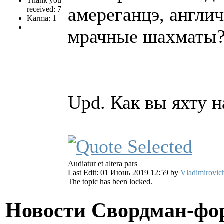
Thank you
амереганцэ, англи
received: 7
Karma: 1
мрачные шахматы
Upd. Как вы яхту н
Audiatur et altera pars
Last Edit: 01 Июнь 2019 12:59 by
Vladimirovic
The topic has been locked.
Новости Свордман-ф