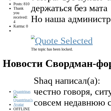
Posts: 810
держаться без мата
Thank
you
Но наша администр
received:
4
Karma: 0
The topic has been locked.
Новости Свордман-ф
Shaq написал(а):
честно говоря, си
Quantrinas
совсем недавнюю 
OFFLINE