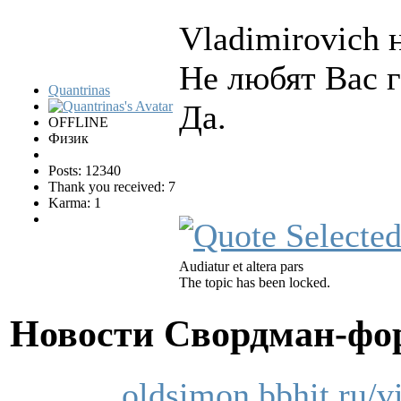
Vladimirovich 
Не любят Вас г
Quantrinas
Да.
OFFLINE
Физик
Posts: 12340
Thank you received: 7
Karma: 1
Audiatur et altera pars
The topic has been locked.
Новости Свордман-ф
oldsimon.bbhit.ru/v