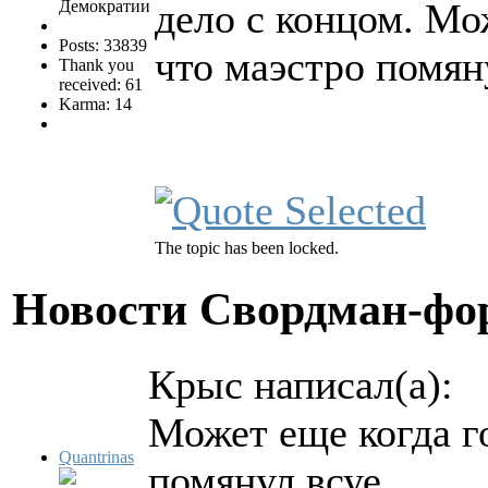
дело с концом. Мо
Демократии
Posts: 33839
что маэстро помян
Thank you
received: 61
Karma: 14
The topic has been locked.
Новости Свордман-ф
Крыс написал(а):
Может еще когда го
Quantrinas
помянул всуе.