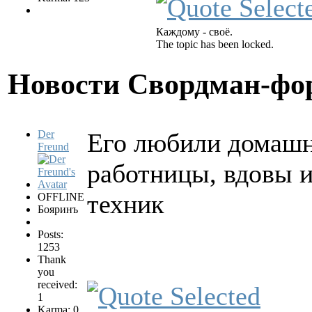
Каждому - своё.
The topic has been locked.
Новости Свордман-ф
Der
Его любили домашн
Freund
работницы, вдовы 
техник
OFFLINE
Бояринъ
Posts:
1253
Thank
you
received:
1
Karma: 0