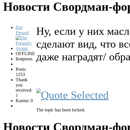
Новости Свордман-ф
Der
Ну, если у них масл
Freund
сделают вид, что вс
даже наградят/ обр
OFFLINE
Бояринъ
Posts:
1253
Thank
you
received:
1
Karma: 0
The topic has been locked.
Новости Свордман-ф