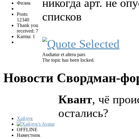
никогда арт. не оп
Физик
списков
Posts:
12340
Thank you
received: 7
Karma: 1
Audiatur et altera pars
The topic has been locked.
Новости Свордман-ф
Квант
, чё про
остались?
Хайдук
OFFLINE
Наместник