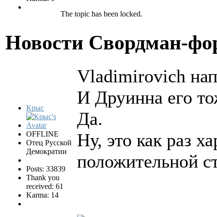
The topic has been locked.
Новости Свордман-ф
Vladimirovich нап
И Друинна его то
Крыс
Да.
OFFLINE
Ну, это как раз ха
Отец Русской
Демократии
положительной ст
Posts: 33839
Thank you
received: 61
Karma: 14