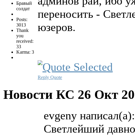
админов рай, ибо у
Бравый
солдат
переносить - Светл
Posts:
юзеров.
3013
Thank
you
received:
33
Karma: 3
Reply
Quote
Новости КС
26 Окт 20
evgeny написал(а):
Светлейший давно