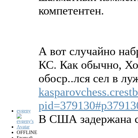
компетентен.
А вот случайно наб
КС. Как обычно, Хо
обоср..лся сел в лу
kasparovchess.crest
pid=379130#p37913
evgeny
В США задержана съ
OFFLINE
Бравый