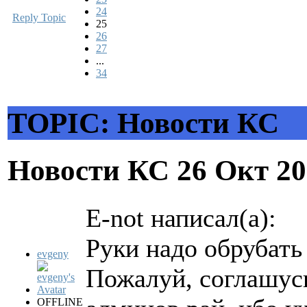
24
Reply Topic
25
26
27
...
34
TOPIC: Новости КС
Новости КС
26 Окт 20
E-not написал(а):
Руки надо обрубать
evgeny
Пожалуй, соглашусь
OFFLINE