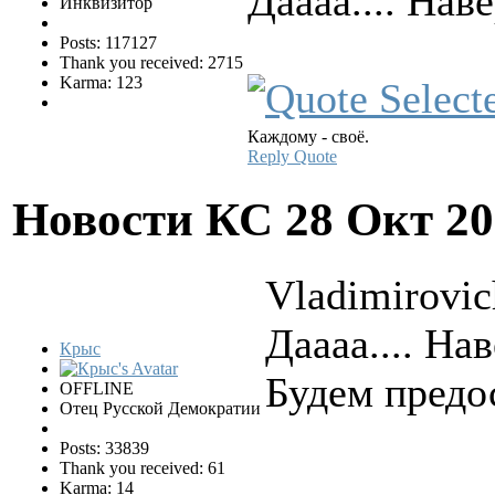
Даааа.... Нав
Инквизитор
Posts: 117127
Thank you received: 2715
Karma: 123
Каждому - своё.
Reply
Quote
Новости КС
28 Окт 20
Vladimirovic
Даааа.... На
Крыс
Будем предо
OFFLINE
Отец Русской Демократии
Posts: 33839
Thank you received: 61
Karma: 14