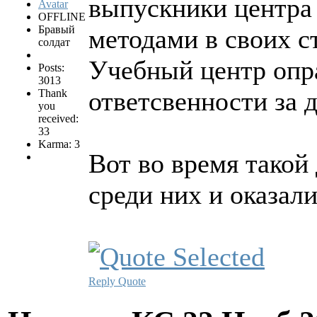
выпускники центра
OFFLINE
Бравый
методами в своих с
солдат
Учебный центр опра
Posts:
3013
ответсвенности за 
Thank
you
received:
33
Karma: 3
Вот во время такой
среди них и оказали
Reply
Quote