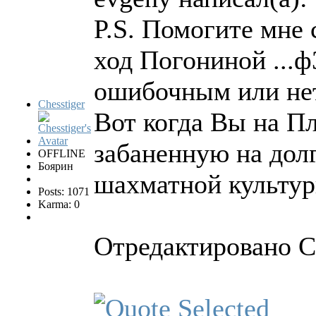
P.S. Помогите мне 
ход Погониной ...ф
ошибочным или не
Chesstiger
Вот когда Вы на Пл
забаненную на долг
OFFLINE
Боярин
шахматной культу
Posts: 1071
Karma: 0
Отредактировано Ch