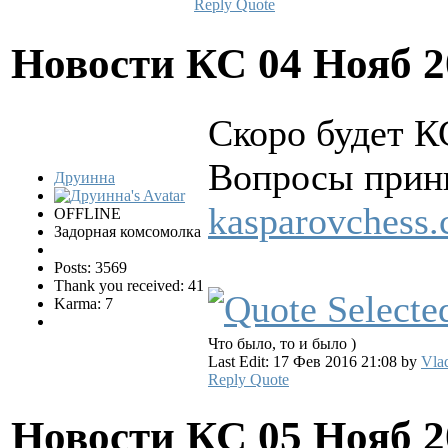
Reply
Quote
Новости КС
04 Нояб 2
Скоро будет К
Вопросы прини
Друинна
kasparovchess.
OFFLINE
Задорная комсомолка
Posts: 3569
Thank you received: 41
Karma: 7
Что было, то и было )
Last Edit: 17 Фев 2016 21:08 by
Vla
Reply
Quote
Новости КС
05 Нояб 2