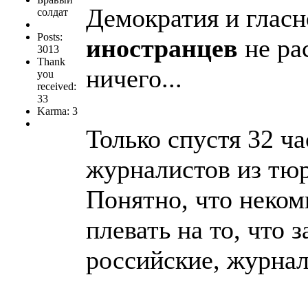
Демократия и гласн
солдат
Posts:
иностранцев
не ра
3013
Thank
ничего...
you
received:
33
Karma: 3
Только спустя 32 ч
журналистов из тюр
Понятно, что неком
плевать на то, что
российские, журна