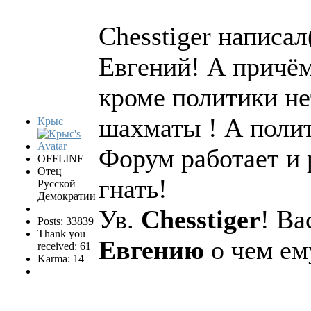
Chesstiger написал
Евгений! А причём
кроме политики не
шахматы ! А полит
Крыс
Форум работает и р
OFFLINE
Отец
гнать!
Русской
Демократии
Ув.
Chesstiger
! Ва
Posts: 33839
Thank you
Евгению
о чем ему
received: 61
Karma: 14