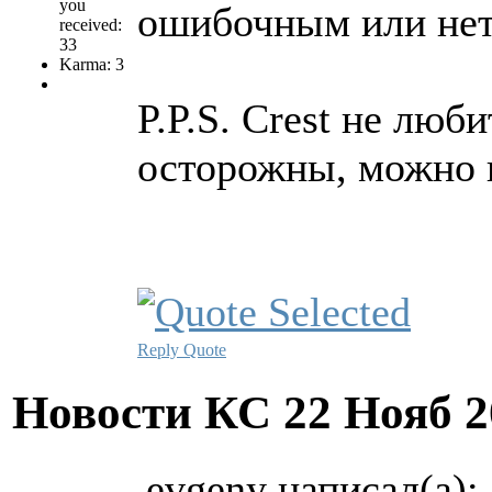
you
ошибочным или не
received:
33
Karma: 3
P.P.S. Crest не люби
осторожны, можно н
Reply
Quote
Новости КС
22 Нояб 2
evgeny написал(а):