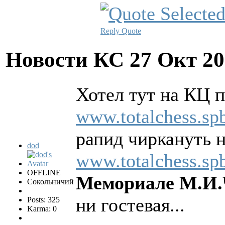
Reply
Quote
Новости КС
27 Окт 20
Хотел тут на КЦ 
www.totalchess.sp
рапид чиркануть 
dod
www.totalchess.sp
OFFLINE
Мемориале М.И.
Сокольничий
ни гостевая...
Posts: 325
Karma: 0