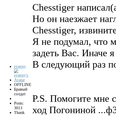
Chesstiger написал(а
Но он наезжает наг
Chesstiger, извинит
Я не подумал, что 
задеть Вас. Иначе 
В следующий раз по
evgeny
OFFLINE
Бравый
солдат
P.S. Помогите мне с
Posts:
ход Погониной ...ф
3013
Thank