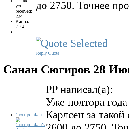
Thank
до 2750. Точнее про
you
received:
224
Karma:
-124
Reply
Quote
Санан Сюгиров
28 Ию
PP написал(а):
Уже полтора года 
Карлсен за такой
СюгировФан
2600 до 2750. Точ