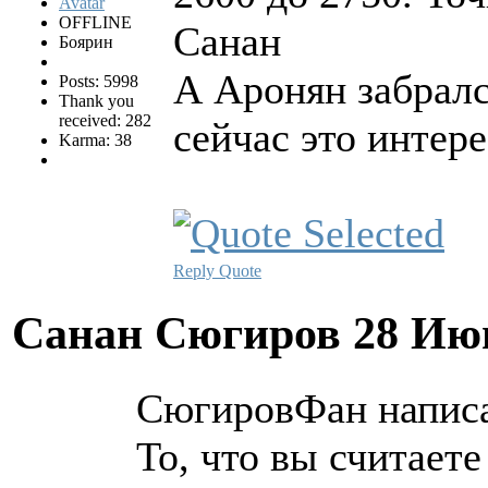
OFFLINE
Санан
Боярин
А Аронян забралс
Posts: 5998
Thank you
received: 282
сейчас это интер
Karma: 38
Reply
Quote
Санан Сюгиров
28 Ию
СюгировФан написа
То, что вы считаете