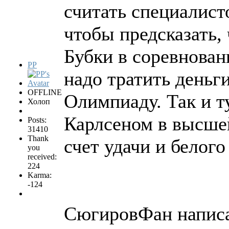
считать специалист
чтобы предсказать,
Бубки в соревнован
PP
надо тратить деньг
OFFLINE
Олимпиаду. Так и т
Холоп
Карлсеном в высшей
Posts:
31410
Thank
счет удачи и белого
you
received:
224
Karma:
-124
СюгировФан написа