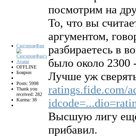
посмотрим на дру
То, что вы считае
аргументом, говор
СюгировФан
разбираетесь в во
было около 2300 -
OFFLINE
Боярин
Лучше уж сверять
Posts: 5998
ratings.fide.com/a
Thank you
received: 282
idcode=...dio=rat
Karma: 38
Высшую лигу ещё
прибавил.