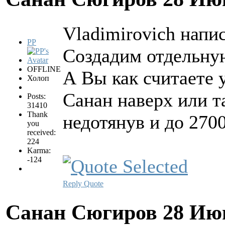
Vladimirovich напис
PP
Создадим отдельну
OFFLINE
А Вы как считаете 
Холоп
Санан наверх или т
Posts:
31410
Thank
недотянув и до 270
you
received:
224
Karma:
-124
Reply
Quote
Санан Сюгиров
28 Ию