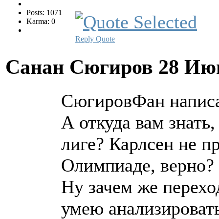
Posts: 1071
Karma: 0
Reply
Quote
Санан Сюгиров
28 Ию
СюгировФан написа
А откуда вам знать
лиге? Карлсен не п
Олимпиаде, верно?
Ну зачем же перехо
умею анализироват