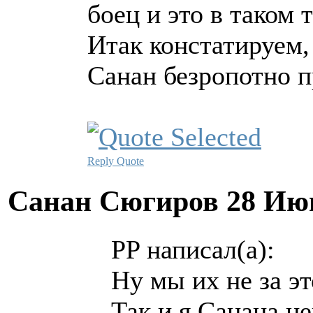
боец и это в таком 
Итак констатируем,
Санан безропотно п
Reply
Quote
Санан Сюгиров
28 Ию
PP написал(а):
Ну мы их не за э
Так и я Санана це