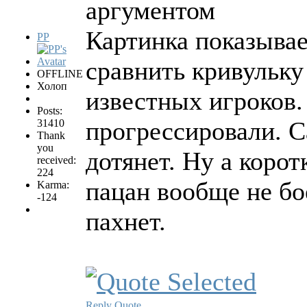
аргументом
Картинка показыва
PP
сравнить кривульк
OFFLINE
Холоп
известных игроков.
Posts:
прогрессировали. С
31410
Thank
you
дотянет. Ну а корот
received:
224
пацан вообще не бо
Karma:
-124
пахнет.
Reply
Quote