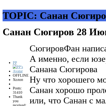
TOPIC: Санан Сюгиро
Санан Сюгиров
28 Ию
СюгировФан написа
А именно, если юзе
PP
Санана Сюгирова
OFFLINE
Ну что хорошего мо
Холоп
Санан хорошо проле
Posts:
31410
Thank
или, что Санан с м
you
received: