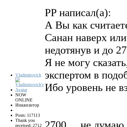
PP написал(а):
А Вы как считает
Санан наверх или
недотянув и до 2
Я не могу сказать
экспертом в подо
Vladimirovich
Ибо уровень не в
NOW
ONLINE
Инквизитор
Posts: 117113
Thank you
2700.... не думаю
received: 2712