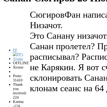
СюгировФан написа
Низачот.
Это Санану низачот
Санан пролетел? Пр
PP
расписывал? Распис
OFFLINE
не Карякин. Я вот 
Холоп
склонировать Санан
Posts:
31410
Thank
клонам сеанс на 64
you
received:
224
Karma:
-124