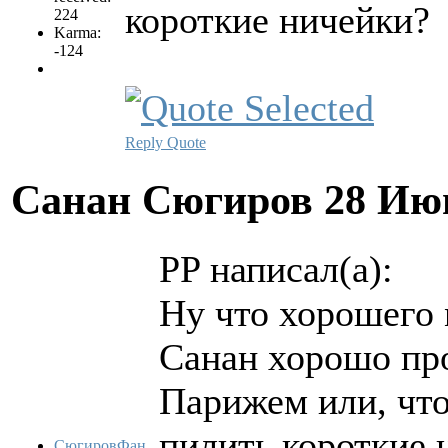
короткие ничейки?
224
Karma:
-124
Reply
Quote
Санан Сюгиров
28 Ию
PP написал(а):
Ну что хорошего 
Санан хорошо про
Парижем или, что
пилить короткие 
СюгировФан