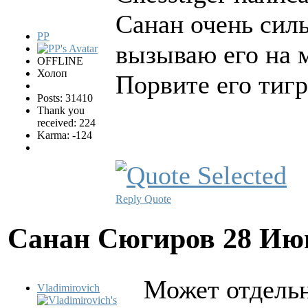
Санан очень сил
PP
вызываю его на м
OFFLINE
Холоп
Порвите его тигр
Posts: 31410
Thank you
received: 224
Karma: -124
Reply
Quote
Санан Сюгиров
28 Ию
Может отдель
Vladimirovich