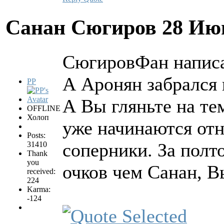
Санан Сюгиров
28 Ию
СюгировФан написа
А Аронян забрался н
PP
А Вы гляньте на те
OFFLINE
Холоп
уже начинаются от
Posts:
соперники. За полт
31410
Thank
you
очков чем Санан, В
received:
224
Karma:
-124