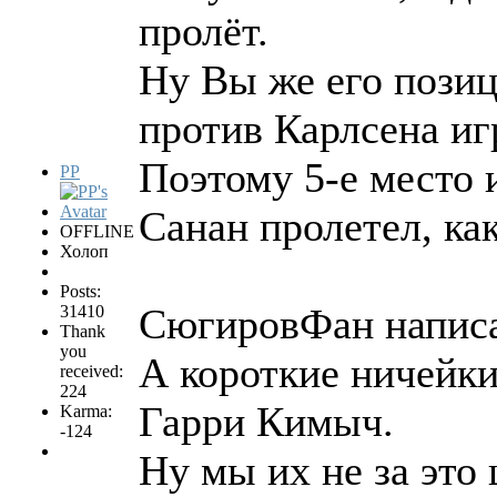
пролёт.
Ну Вы же его позиц
против Карлсена иг
Поэтому 5-е место 
PP
Санан пролетел, ка
OFFLINE
Холоп
Posts:
СюгировФан написа
31410
Thank
you
А короткие ничейки
received:
224
Гарри Кимыч.
Karma:
-124
Ну мы их не за это 