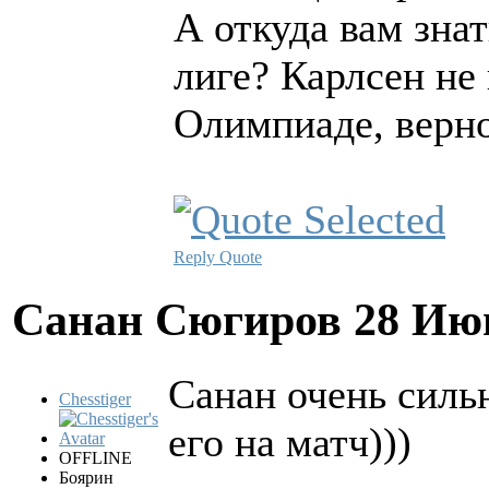
А откуда вам зна
лиге? Карлсен не
Олимпиаде, верн
Reply
Quote
Санан Сюгиров
28 Ию
Санан очень силь
Chesstiger
его на матч)))
OFFLINE
Боярин