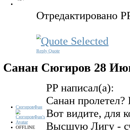
Отредактировано PP
Reply
Quote
Санан Сюгиров
28 Ию
PP написал(а):
Санан пролетел? 
СюгировФан
Вот видите, для к
Высшую Лигу - сча
OFFLINE