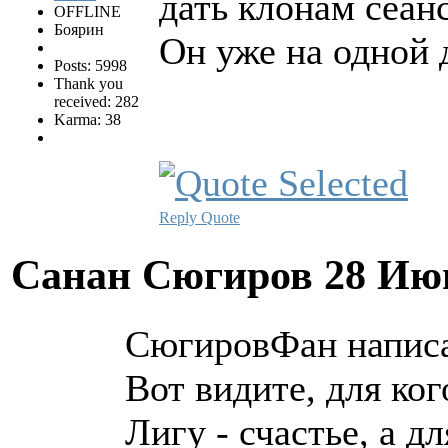
дать клонам сеанс
OFFLINE
Боярин
Он уже на одной 
Posts: 5998
Thank you
received: 282
Karma: 38
Reply
Quote
Санан Сюгиров
28 Ию
СюгировФан написа
Вот видите, для ко
Лигу - счастье, а дл