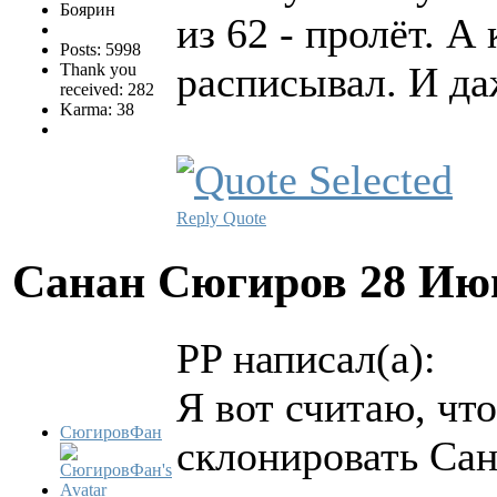
Боярин
из 62 - пролёт. 
Posts: 5998
расписывал. И д
Thank you
received: 282
Karma: 38
Reply
Quote
Санан Сюгиров
28 Ию
PP написал(а):
Я вот считаю, чт
СюгировФан
склонировать Сан