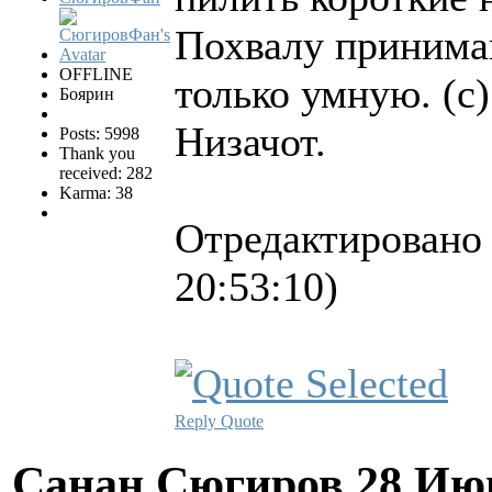
Похвалу принима
OFFLINE
только умную. (c)
Боярин
Низачот.
Posts: 5998
Thank you
received: 282
Karma: 38
Отредактировано
20:53:10)
Reply
Quote
Санан Сюгиров
28 Ию