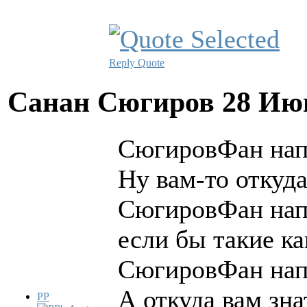
Reply
Quote
Санан Сюгиров
28 Ию
СюгировФан нап
Ну вам-то откуда
СюгировФан нап
если бы такие к
СюгировФан нап
А откуда вам зна
PP