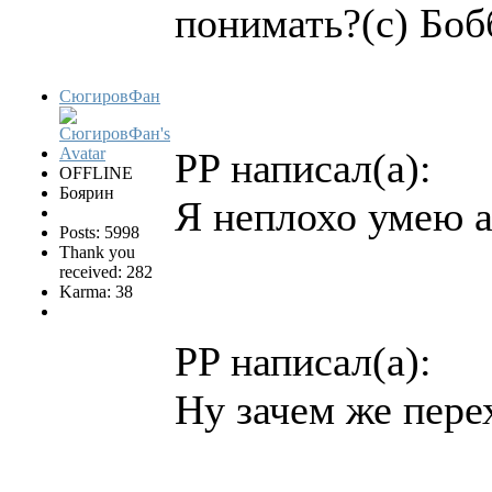
понимать?(c) Бо
СюгировФан
PP написал(а):
OFFLINE
Боярин
Я неплохо умею а
Posts: 5998
Thank you
received: 282
Karma: 38
PP написал(а):
Ну зачем же пере