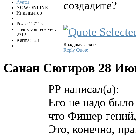
создадите?
NOW ONLINE
Инквизитор
Posts: 117113
Thank you received:
2712
Karma: 123
Каждому - своё.
Reply
Quote
Санан Сюгиров
28 Ию
PP написал(а):
Его не надо было
что Фишер гений
Это, конечно, пра