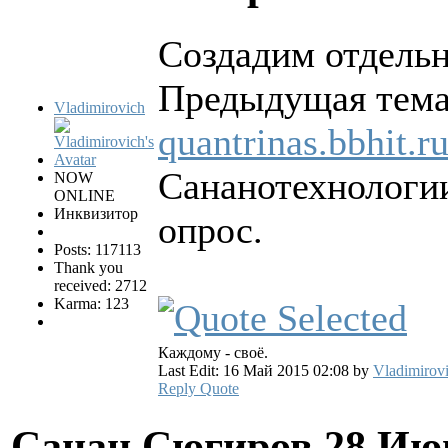
Создадим отдель
Предыдущая тем
Vladimirovich
quantrinas.bbhit.
Сананотехнологии
NOW
ONLINE
Инквизитор
опрос.
Posts: 117113
Thank you
received: 2712
Karma: 123
Каждому - своё.
Last Edit: 16 Май 2015 02:08 by
Vladimirov
Reply
Quote
Санан Сюгиров
28 Ию