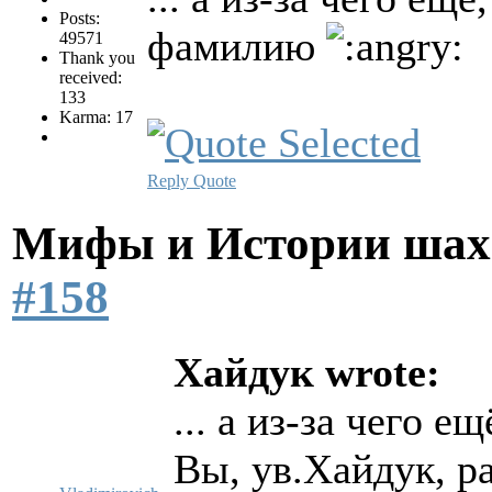
Posts:
фамилию
49571
Thank you
received:
133
Karma: 17
Reply
Quote
Мифы и Истории шах
#158
Хайдук wrote:
... а из-за чего е
Вы, ув.Хайдук, ра