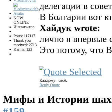
Vladimirovich
делегации в сове
В Болгарии вот к
NOW
ONLINE
Хайдук wrote:
Инквизитор
лично я впервые
Posts: 117117
Thank you
received: 2713
Это потому, что 
Karma: 123
Каждому - своё.
Reply
Quote
Мифы и Истории шах
#159