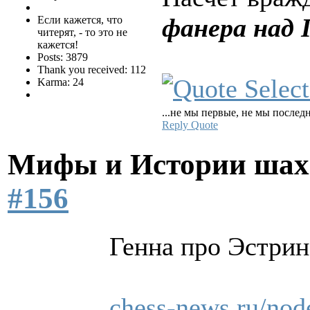
фанера над
Если кажется, что
читерят, - то это не
кажется!
Posts: 3879
Thank you received: 112
Karma: 24
...не мы первые, не мы последн
Reply
Quote
Мифы и Истории шах
#156
Генна про Эстрина
chess-news.ru/nod