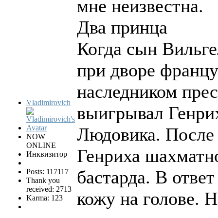
мне неизвестна.
Два принца
Когда сын Вильге
при дворе француз
наследником прес
Vladimirovich
выигрывал Генрих
Людовика. После
NOW
ONLINE
Генриха шахматно
Инквизитор
бастарда. В отве
Posts: 117117
Thank you
received: 2713
кожу на голове. 
Karma: 123