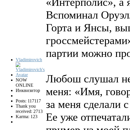
«Интерполис», а я
Вспоминал Оруэлл
Горта и Янсы, вы
гроссмейстерами»
партии можно пр
Vladimirovich
Любош слушал не 
NOW
ONLINE
меня: «Имя, гово
Инквизитор
за меня сделали 
Posts: 117117
Thank you
received: 2713
Ее уже отпечатал
Karma: 123
пример из моей па