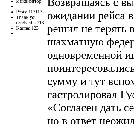
Возвращаясь с вы
Инквизитор
ожидании рейса в
Posts: 117117
Thank you
received: 2713
решил не терять 
Karma: 123
шахматную федер
одновременной иг
поинтересовались
сумму и тут вспом
гастролировал Гу
«Согласен дать се
но в ответ неожид