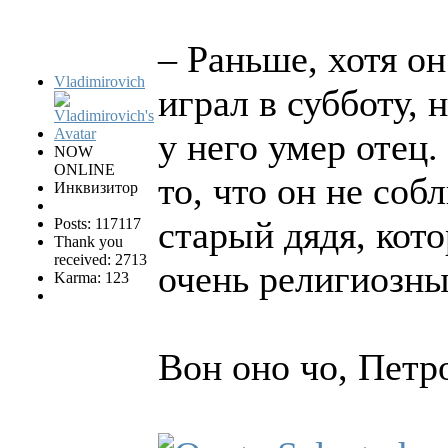
– Раньше, хотя он
Vladimirovich
играл в субботу, 
у него умер отец.
NOW
ONLINE
то, что он не соб
Инквизитор
старый дядя, кот
Posts: 117117
Thank you
received: 2713
очень религиозны
Karma: 123
Вон оно чо, Петро