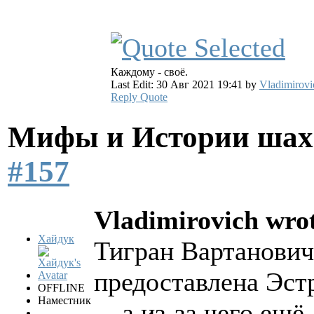
Каждому - своё.
Last Edit: 30 Авг 2021 19:41 by
Vladimirovi
Reply
Quote
Мифы и Истории шах
#157
Vladimirovich wro
Хайдук
Тигран Вартанович
предоставлена Эстр
OFFLINE
Наместник
... а из-за чего е