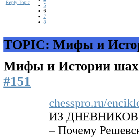
Reply Topic
5
6
7
8
TOPIC: Мифы и Исто
Мифы и Истории шах
#151
chesspro.ru/encik
ИЗ ДНЕВНИКОВ
– Почему Решевск