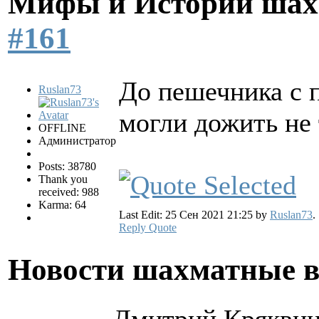
Мифы и Истории шах
#161
До пешечника с 
Ruslan73
могли дожить не 
OFFLINE
Администратор
Posts: 38780
Thank you
received: 988
Karma: 64
Last Edit: 25 Сен 2021 21:25 by
Ruslan73
.
Reply
Quote
Новости шахматные 
Дмитрий Кряквин