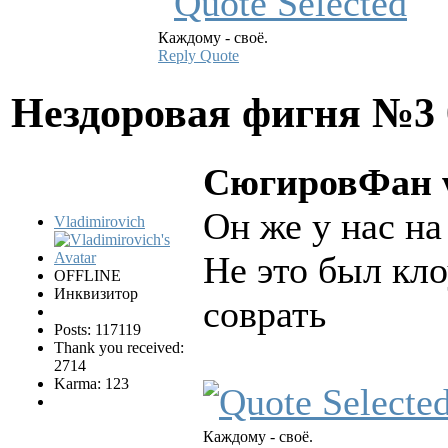
Каждому - своё.
Reply
Quote
Нездоровая фигня №3
СюгировФан w
Он же у нас н
Vladimirovich
Не это был кл
OFFLINE
Инквизитор
соврать
Posts: 117119
Thank you received:
2714
Karma: 123
Каждому - своё.