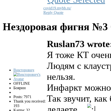
covid19.mybb.ru/
Reply
Quote
Нездоровая фигня №3
Ruslan73 wrote
Я тоже КТ очен
Людям с клауст
Викторович
нельзя.
OFFLINE
Инфаркт можно 
Боярин
Так звучит, как
Posts: 7971
Thank you received:
193
делаете...
Karma: 32