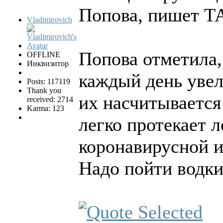
Попова, пишет Т
Vladimirovich
Попова отметила,
OFFLINE
Инквизитор
каждый день увел
Posts: 117119
Thank you
их насчитывается
received: 2714
Karma: 123
легко протекает л
коронавирусной и
Надо пойти водки 