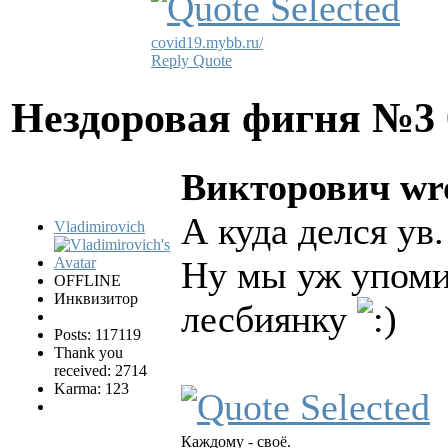
covid19.mybb.ru/
Reply
Quote
Нездоровая фигня №3
Викторович wro
А куда делся ув.
Vladimirovich
Ну мы уж упоми
OFFLINE
Инквизитор
лесбиянку
Posts: 117119
Thank you
received: 2714
Karma: 123
Каждому - своё.