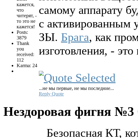
кажется,
самому аппарату б
что
читерят, -
с активированным у
то это не
кажется!
Posts:
ЗЫ.
Брага
, как пр
3879
Thank
изготовления, - это
you
received:
112
Karma: 24
...не мы первые, не мы последние...
Reply
Quote
Нездоровая фигня №3
Безопасная КТ, к