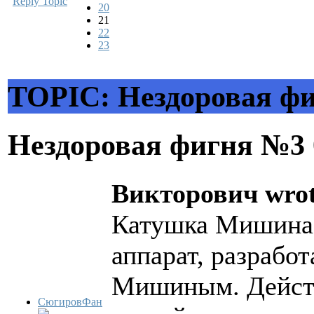
Reply Topic
20
21
22
23
TOPIC: Нездоровая ф
Нездоровая фигня №3
Викторович wrot
Катушка Мишина
аппарат, разрабо
Мишиным. Действ
СюгировФан