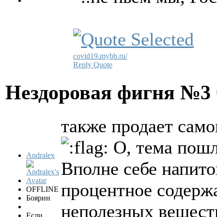
covid19.mybb.ru/
Reply
Quote
Нездоровая фигня №3
также продает само
О, тема пошл
Andralex
Вполне себе напито
процентное содерж
OFFLINE
Боярин
неполезных веществ
Если