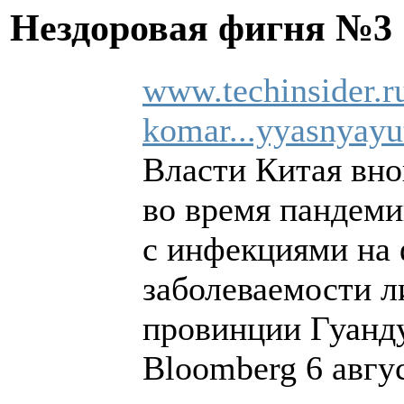
Нездоровая фигня №3
www.techinsider.r
komar...yyasnyayu
Власти Китая вно
во время пандем
с инфекциями на 
заболеваемости л
провинции Гуанду
Bloomberg 6 авгус