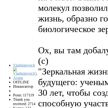
молекул позволил
жизнь, образно го
биологическое зе
Ох, вы там добалу
(с)
Vladimirovich
"Зеркальная жизн
будущего: ученым
OFFLINE
Инквизитор
30 лет, чтобы соз
Posts: 117119
Thank you
способную участв
received: 2714