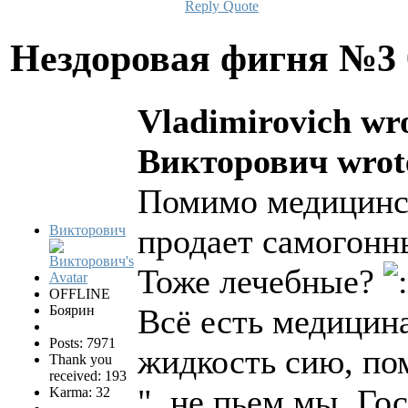
Reply
Quote
Нездоровая фигня №3
Vladimirovich wr
Викторович wrot
Помимо медицинс
Викторович
продает самогонны
Тоже лечебные?
OFFLINE
Боярин
Всё есть медицина
Posts: 7971
жидкость сию, п
Thank you
received: 193
"..не пьем мы, Го
Karma: 32