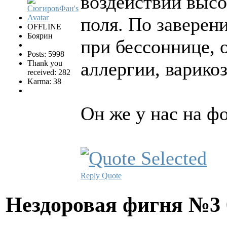
воздействии высо
поля. По заверен
OFFLINE
Боярин
при бессоннице, 
Posts: 5998
аллергии, варико
Thank you
received: 282
Karma: 38
Он же у нас на ф
Reply
Quote
Нездоровая фигня №3