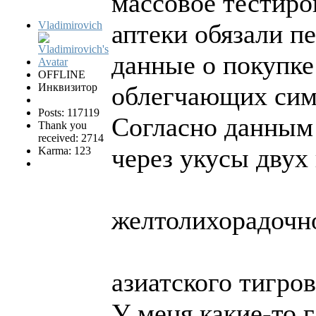
массовое тестиро
Vladimirovich
аптеки обязали п
данные о покупке
OFFLINE
Инквизитор
облегчающих сим
Posts: 117119
Согласно данным 
Thank you
received: 2714
через укусы двух
Karma: 123
желтолихорадочно
азиатского тигров
У меня какие-то г