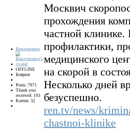
Москвич скоропос
прохождения ком
частной клинике.
профилактики, пр
Викторович
медицинского цен
на скорой в состо
OFFLINE
Боярин
Несколько дней вр
Posts: 7971
Thank you
безуспешно.
received: 193
Karma: 32
ren.tv/news/krimin
chastnoi-klinike