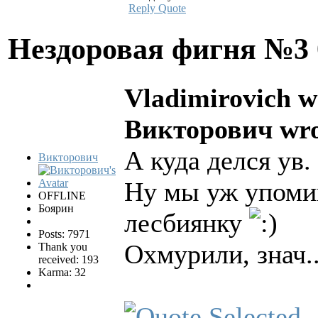
Reply
Quote
Нездоровая фигня №3
Vladimirovich w
Викторович wro
А куда делся ув.
Викторович
Ну мы уж упомин
OFFLINE
Боярин
лесбиянку
Posts: 7971
Охмурили, знач.
Thank you
received: 193
Karma: 32