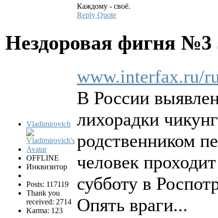
Каждому - своё.
Reply
Quote
Нездоровая фигня №3
www.interfax.ru/r
В России выявлен
лихорадки чикунг
Vladimirovich
родственником пе
человек проходит
OFFLINE
Инквизитор
субботу в Роспот
Posts: 117119
Thank you
Опять враги...
received: 2714
Karma: 123