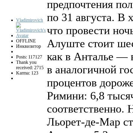
предпочтения пол
по 31 августа. В 
Vladimirovich
что провести ноч
Алуште стоит шес
OFFLINE
Инквизитор
как в Анталье — 
Posts: 117127
Thank you
в аналогичной го
received: 2715
Karma: 123
процентов дороже
Римини: 6,8 тыся
соответственно. 
Льорет-де-Мар сто