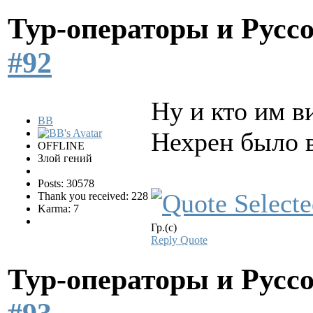
Тур-операторы и Русс
#92
Ну и кто им в
BB
Нехрен было в
OFFLINE
Злой гений
Posts: 30578
Thank you received: 228
Karma: 7
Гр.(с)
Reply
Quote
Тур-операторы и Русс