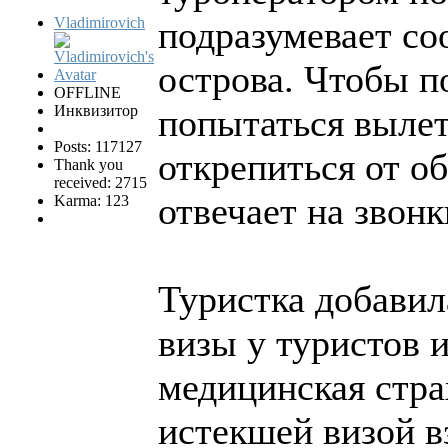
Vladimirovich
подразумевает со
острова. Чтобы п
OFFLINE
Инквизитор
попытаться вылет
Posts: 117127
открепиться от о
Thank you
received: 2715
отвечает на звонк
Karma: 123
Туристка добавил
визы у туристов и
медицинская стра
истекшей визой в