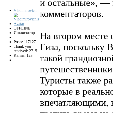
и остальные», — 
Vladimirovich
комментаторов.
OFFLINE
Инквизитор
На втором месте 
Posts: 117127
Гиза, поскольку 
Thank you
received: 2715
такой грандиозно
Karma: 123
путешественники
Туристы также ра
которые в реальн
впечатляющими, к