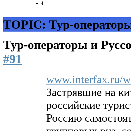
4
TOPIC: Тур-операторы
Тур-операторы и Русс
#91
www.interfax.ru/w
Застрявшие на ки
российские турис
Россию самостоят
групповых виз, с