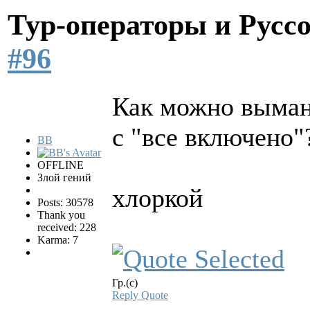
Тур-операторы и Русс
#96
Как можно вымани
с "все включено"
BB
OFFLINE
Злой гений
хлоркой
Posts: 30578
Thank you
received: 228
Karma: 7
Гр.(с)
Reply
Quote