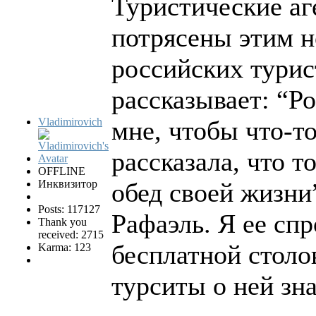
Туристические аг
потрясены этим 
российских турис
рассказывает: “Р
Vladimirovich
мне, чтобы что-то
рассказала, что т
OFFLINE
Инквизитор
обед своей жизни”
Posts: 117127
Рафаэль. Я ее спр
Thank you
received: 2715
бесплатной столов
Karma: 123
турситы о ней зна