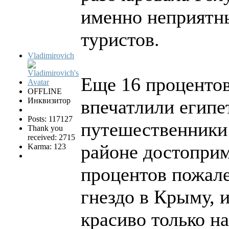
именно неприятны
туристов.
Vladimirovich
Еще 16 процентов
OFFLINE
Инквизитор
впечатлили егип
Posts: 117127
путешественники 
Thank you
received: 2715
районе достоприм
Karma: 123
процентов пожале
гнездо в Крыму, и
красиво только н