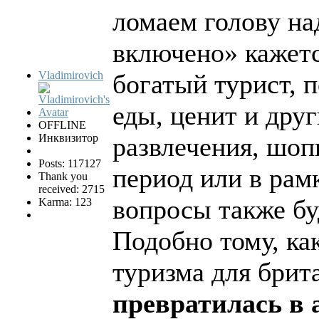
ломаем голову на
включено» кажетс
Vladimirovich
богатый турист, п
еды, ценит и друг
OFFLINE
Инквизитор
развлечения, шоп
Posts: 117127
период или в рам
Thank you
received: 2715
вопросы также б
Karma: 123
Подобно тому, ка
туризма для брит
превратилась в 