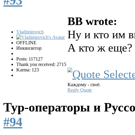
#93
BB wrote:
Ну и кто им 
Vladimirovich
OFFLINE
А кто ж еще
Инквизитор
Posts: 117127
Thank you received: 2715
Karma: 123
Каждому - своё.
Reply
Quote
Тур-операторы и Русс
#94