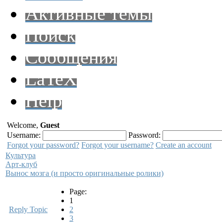
Активные темы
Поиск
Сообщения
LaTeX
Help
Welcome,
Guest
Username:
Password:
Forgot your password?
Forgot your username?
Create an account
Культура
Арт-клуб
Вынос мозга (и просто оригинальные ролики)
Page:
1
Reply Topic
2
3