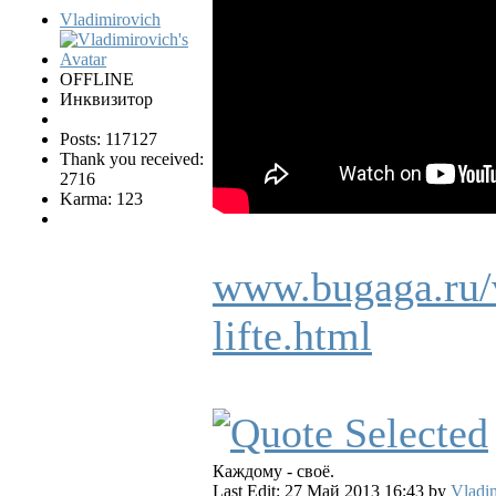
Vladimirovich
OFFLINE
Инквизитор
Posts: 117127
Thank you received:
2716
Karma: 123
www.bugaga.ru/v
lifte.html
Каждому - своё.
Last Edit: 27 Май 2013 16:43 by
Vladi