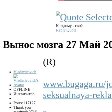
Каждому - своё.
Reply
Quote
Вынос мозга
27 Май 2
(R)
Vladimirovich
www.bugaga.ru/j
OFFLINE
seksualnaya-rekl
Инквизитор
Posts: 117127
Thank you
received: 2716