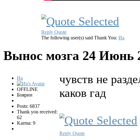
Reply
Quote
The following user(s) said Thank You:
Иа
Вынос мозга
24 Июнь 
чувств не разде
Иа
каков гад
OFFLINE
Боярин
Posts: 6837
Thank you received:
62
Karma: 9
Reply
Quote