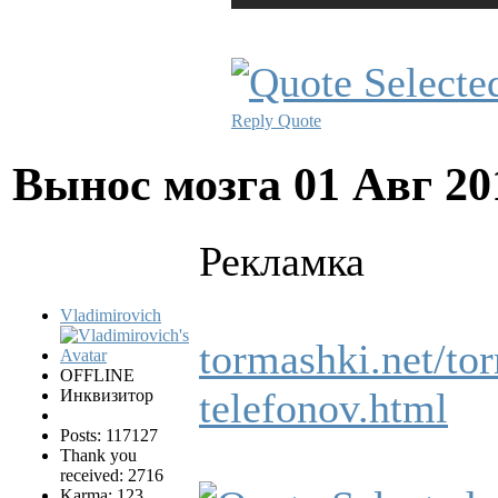
Reply
Quote
Вынос мозга
01 Авг 20
Рекламка
Vladimirovich
tormashki.net/tor
OFFLINE
telefonov.html
Инквизитор
Posts: 117127
Thank you
received: 2716
Karma: 123