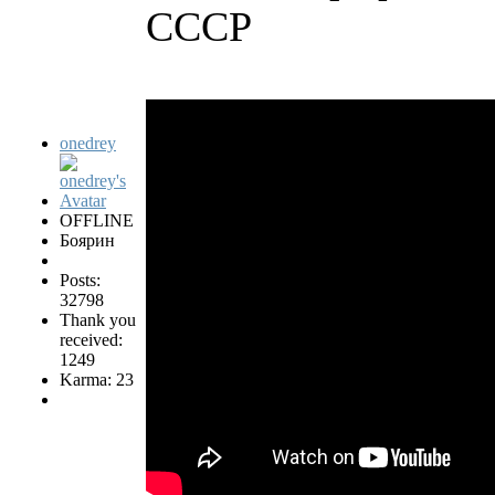
СССР
onedrey
OFFLINE
Боярин
Posts:
32798
Thank you
received:
1249
Karma: 23