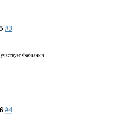
45
#3
 участвует Фабианыч
46
#4