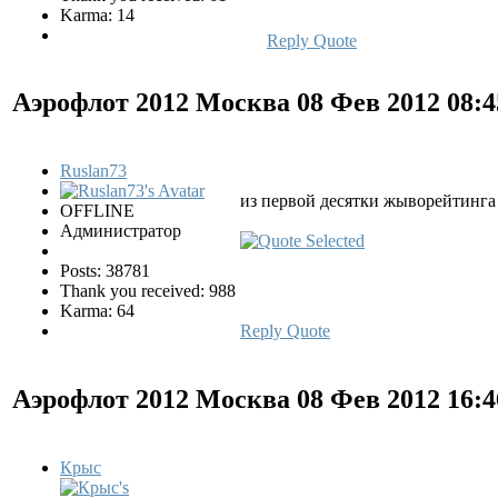
Karma: 14
Reply
Quote
Аэрофлот 2012 Москва
08 Фев 2012 08:
Ruslan73
из первой десятки жыворейтинга
OFFLINE
Администратор
Posts: 38781
Thank you received: 988
Karma: 64
Reply
Quote
Аэрофлот 2012 Москва
08 Фев 2012 16:
Крыс