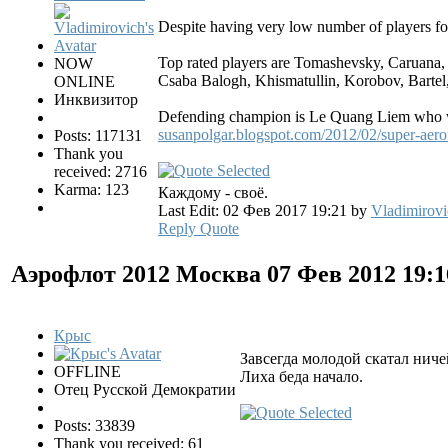
Despite having very low number of players for 
Top rated players are Tomashevsky, Caruana, 
NOW
Csaba Balogh, Khismatullin, Korobov, Bartel, Z
ONLINE
Инквизитор
Defending champion is Le Quang Liem who wo
susanpolgar.blogspot.com/2012/02/super-aero
Posts: 117131
Thank you
received: 2716
Karma: 123
Каждому - своё.
Last Edit: 02 Фев 2017 19:21 by
Vladimirovi
Reply
Quote
Аэрофлот 2012 Москва
07 Фев 2012 19:
Крыс
Завсегда молодой скатал ниче
OFFLINE
Лиха беда начало.
Отец Русской Демократии
Posts: 33839
Thank you received: 61