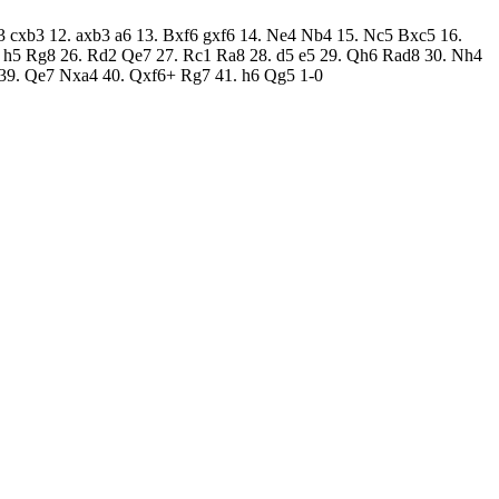
b3 cxb3 12. axb3 a6 13. Bxf6 gxf6 14. Ne4 Nb4 15. Nc5 Bxc5 16.
 h5 Rg8 26. Rd2 Qe7 27. Rc1 Ra8 28. d5 e5 29. Qh6 Rad8 30. Nh4
39. Qe7 Nxa4 40. Qxf6+ Rg7 41. h6 Qg5 1-0