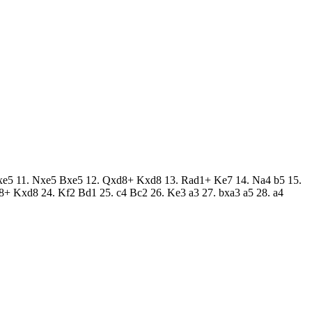
 Nxe5 11. Nxe5 Bxe5 12. Qxd8+ Kxd8 13. Rad1+ Ke7 14. Na4 b5 15.
8+ Kxd8 24. Kf2 Bd1 25. c4 Bc2 26. Ke3 a3 27. bxa3 a5 28. a4