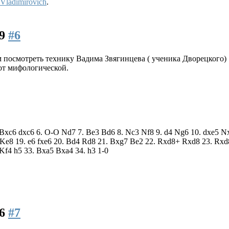
Vladimirovich
.
29
#6
 посмотреть технику Вадима Звягинцева ( ученика Дворецкого)
от мифологической.
5. Bxc6 dxc6 6. O-O Nd7 7. Be3 Bd6 8. Nc3 Nf8 9. d4 Ng6 10. dxe5
 Ke8 19. e6 fxe6 20. Bd4 Rd8 21. Bxg7 Be2 22. Rxd8+ Rxd8 23. Rxd
Kf4 h5 33. Bxa5 Bxa4 34. h3 1-0
06
#7