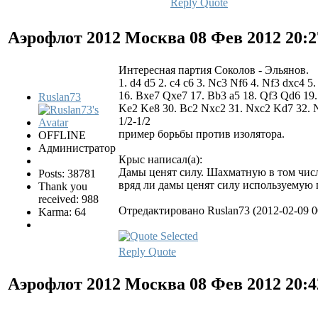
Reply
Quote
Аэрофлот 2012 Москва
08 Фев 2012 20:
Интересная партия Соколов - Эльянов.
1. d4 d5 2. c4 c6 3. Nc3 Nf6 4. Nf3 dxc4 
16. Bxe7 Qxe7 17. Bb3 a5 18. Qf3 Qd6 19.
Ruslan73
Ke2 Ke8 30. Bc2 Nxc2 31. Nxc2 Kd7 32. 
1/2-1/2
пример борьбы против изолятора.
OFFLINE
Администратор
Крыс написал(а):
Дамы ценят силу. Шахматную в том числ
Posts: 38781
вряд ли дамы ценят силу используемую 
Thank you
received: 988
Отредактировано Ruslan73 (2012-02-09 0
Karma: 64
Reply
Quote
Аэрофлот 2012 Москва
08 Фев 2012 20: