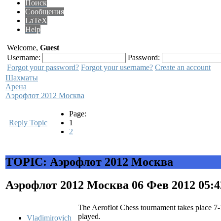
Поиск
Сообщения
LaTeX
Help
Welcome,
Guest
Username:
Password:
Forgot your password?
Forgot your username?
Create an account
Шахматы
Арена
Аэрофлот 2012 Москва
Page:
Reply Topic
1
2
TOPIC: Аэрофлот 2012 Москва
Аэрофлот 2012 Москва
06 Фев 2012 05:
The Aeroflot Chess tournament takes place 7
played.
Vladimirovich