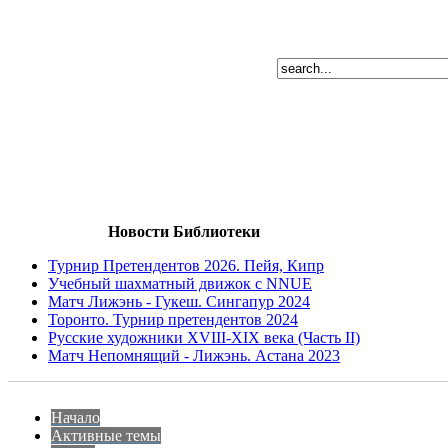
Новости Библиотеки
Турнир Претендентов 2026. Пейя, Кипр
Учебный шахматный движок с NNUE
Матч Лижэнь - Гукеш. Сингапур 2024
Торонто. Турнир претендентов 2024
Русские художники XVIII-XIX века (Часть II)
Матч Непомнящий - Лижэнь. Астана 2023
Начало
Активные темы