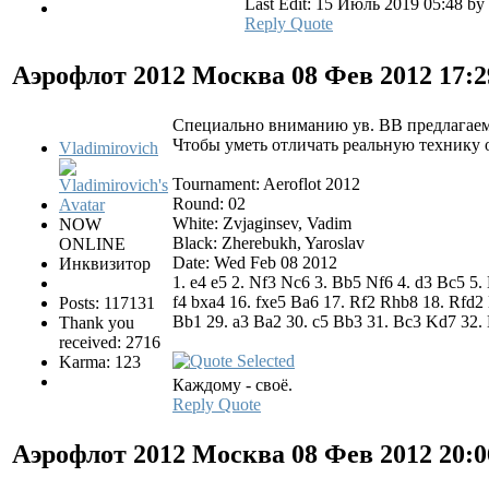
Last Edit: 15 Июль 2019 05:48 by
Reply
Quote
Аэрофлот 2012 Москва
08 Фев 2012 17:
Специально вниманию ув. ВВ предлагаем
Чтобы уметь отличать реальную технику 
Vladimirovich
Tournament: Aeroflot 2012
Round: 02
White: Zvjaginsev, Vadim
NOW
Black: Zherebukh, Yaroslav
ONLINE
Date: Wed Feb 08 2012
Инквизитор
1. e4 e5 2. Nf3 Nc6 3. Bb5 Nf6 4. d3 Bc5 
f4 bxa4 16. fxe5 Ba6 17. Rf2 Rhb8 18. Rfd2
Posts: 117131
Bb1 29. a3 Ba2 30. c5 Bb3 31. Bc3 Kd7 32. 
Thank you
received: 2716
Karma: 123
Каждому - своё.
Reply
Quote
Аэрофлот 2012 Москва
08 Фев 2012 20: