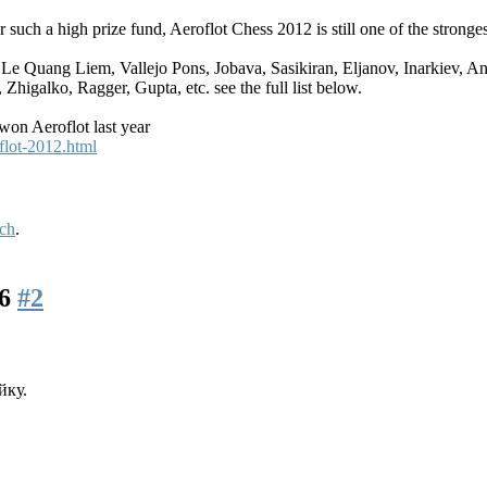
such a high prize fund, Aeroflot Chess 2012 is still one of the stronge
Le Quang Liem, Vallejo Pons, Jobava, Sasikiran, Eljanov, Inarkiev, A
higalko, Ragger, Gupta, etc. see the full list below.
n Aeroflot last year
flot-2012.html
ch
.
16
#2
йку.