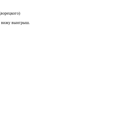
Дворецкого)
 я вижу выигрыш.