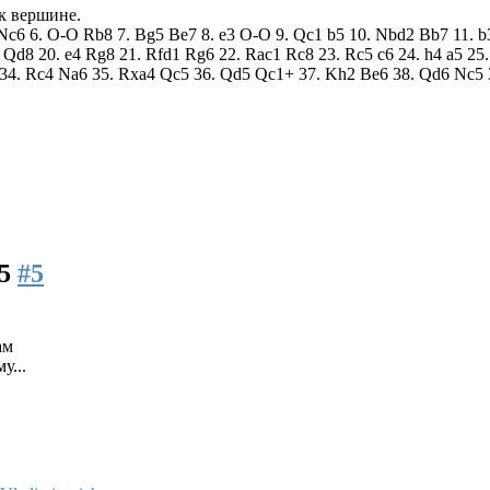
 к вершине.
3 Nc6 6. O-O Rb8 7. Bg5 Be7 8. e3 O-O 9. Qc1 b5 10. Nbd2 Bb7 11. 
d8 20. e4 Rg8 21. Rfd1 Rg6 22. Rac1 Rc8 23. Rc5 c6 24. h4 a5 25.
 34. Rc4 Na6 35. Rxa4 Qc5 36. Qd5 Qc1+ 37. Kh2 Be6 38. Qd6 Nc5 
25
#5
ам
у...