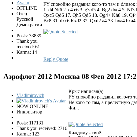
FY спокойно раздавил кого-то там и близок
OFFLINE
1. d4 Nf6 2. c4 e6 3. g3 d5 4. Bg2 dxc4 5. Nf
Отец
Qxc5 Qd6 17. Qh5 Qd5 18. Qg4+ Kh8 19. Qf4 Q
Русской
Bc8 31. dxc6 Rxd2 32. Qxd2 a4 33. bxa4 bxa4
Демократии
Posts: 33839
Thank you
received: 61
Karma: 14
Reply
Quote
Аэрофлот 2012 Москва
08 Фев 2012 17:
Крыс написал(а):
Vladimirovich
FY спокойно раздавил кого-то т
Не кого то там, а прелестную дам
NOW ONLINE
Фи...
Инквизитор
Posts: 117131
Thank you received: 2716
Каждому - своё.
Karma: 123