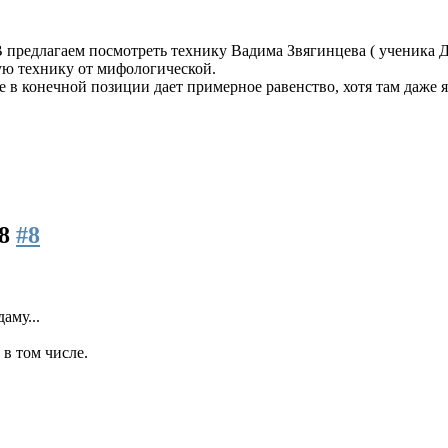
предлагаем посмотреть технику Вадима Звягинцева ( ученика 
ую технику от мифологической.
е в конечной позиции дает примерное равенство, хотя там даже
08
#8
аму...
в том числе.