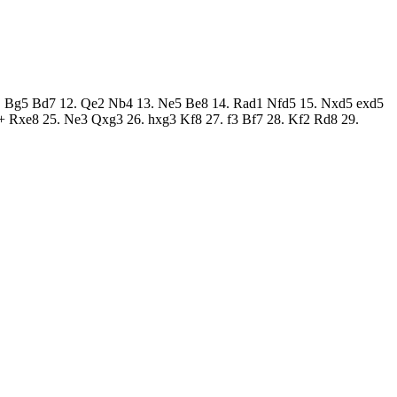
 11. Bg5 Bd7 12. Qe2 Nb4 13. Ne5 Be8 14. Rad1 Nfd5 15. Nxd5 exd5
+ Rxe8 25. Ne3 Qxg3 26. hxg3 Kf8 27. f3 Bf7 28. Kf2 Rd8 29.