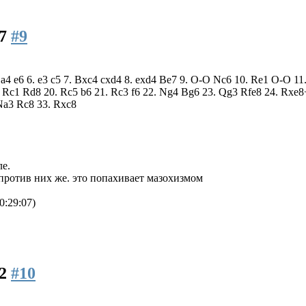
27
#9
5. a4 e6 6. e3 c5 7. Bxc4 cxd4 8. exd4 Be7 9. O-O Nc6 10. Re1 O-O
 Rc1 Rd8 20. Rc5 b6 21. Rc3 f6 22. Ng4 Bg6 23. Qg3 Rfe8 24. Rxe8
Na3 Rc8 33. Rxc8
е.
против них же. это попахивает мазохизмом
0:29:07)
42
#10