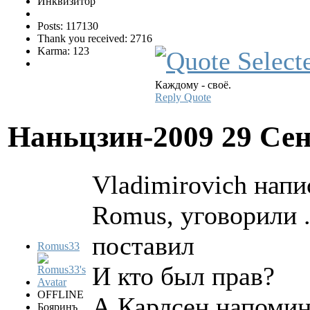
Инквизитор
Posts: 117130
Thank you received: 2716
Karma: 123
Каждому - своё.
Reply
Quote
Наньцзин-2009
29 Сен
Vladimirovich напи
Romus, уговорили .
поставил
Romus33
И кто был прав?
OFFLINE
А Карлсен напомин
Бояринъ