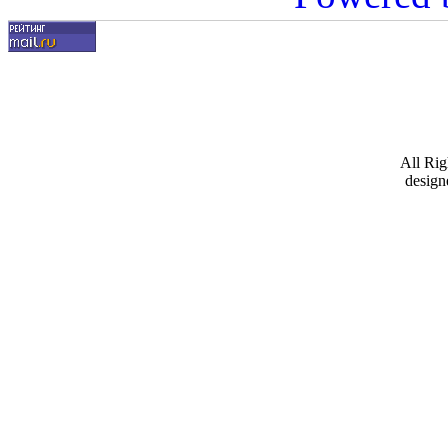
All Ri
design