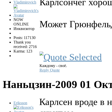
Карлсончег хоро
Vladimirovich
NOW
Может Грюнфельда
ONLINE
Инквизитор
Posts: 117130
Thank you
received: 2716
Karma: 123
Каждому - своё.
Reply
Quote
Наньцзин-2009
01 Окт
Карлсен вроде в 
Eriksson