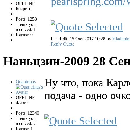
pearlspring.com
OFFLINE
Бояринъ
Posts: 1253
Thank you
received: 1
Karma: 0
Last Edit: 15 Окт 2017 10:28 by
Vladimir
Reply
Quote
Наньцзин-2009
28 Сен
Ну что, пока Кар
Quantrinas
подача - одно очк
OFFLINE
Физик
Posts: 12340
Thank you
received: 7
Karma: 1