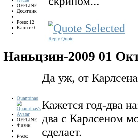
скрипом...
OFFLINE
Десятник
Posts: 12
Karma: 0
Reply
Quote
Наньцзин-2009
01 Окт
Да уж, от Карлсена
Quantrinas
Кажется год-два на
два с Карлсеном мо
OFFLINE
Физик
сделает.
Posts: