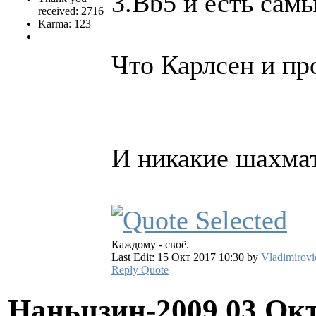
3.Bb5 и есть сам
received: 2716
Karma: 123
Что Карлсен и п
И никакие шахма
Каждому - своё.
Last Edit: 15 Окт 2017 10:30 by
Vladimirovi
Reply
Quote
Наньцзин-2009
03 Окт