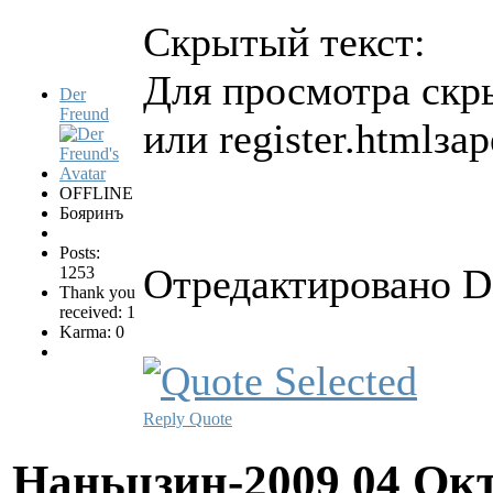
Скрытый текст:
Для просмотра скры
Der
Freund
или register.htmlза
OFFLINE
Бояринъ
Posts:
Отредактировано De
1253
Thank you
received: 1
Karma: 0
Reply
Quote
Наньцзин-2009
04 Окт