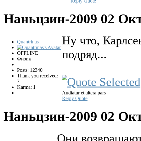
Reply
Quote
Наньцзин-2009
02 Окт
Ну что, Карлсе
Quantrinas
подряд...
OFFLINE
Физик
Posts: 12340
Thank you received:
7
Karma: 1
Audiatur et altera pars
Reply
Quote
Наньцзин-2009
02 Окт
Они возвращают