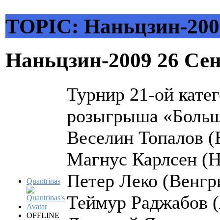
TOPIC: Наньцзин-200
Наньцзин-2009
26 Сен
Турнир 21-ой кате
розыгрыша «Больш
Веселин Топалов (
Магнус Карлсен (Н
Петер Леко (Венгр
Quantrinas
Теймур Раджабов (
OFFLINE