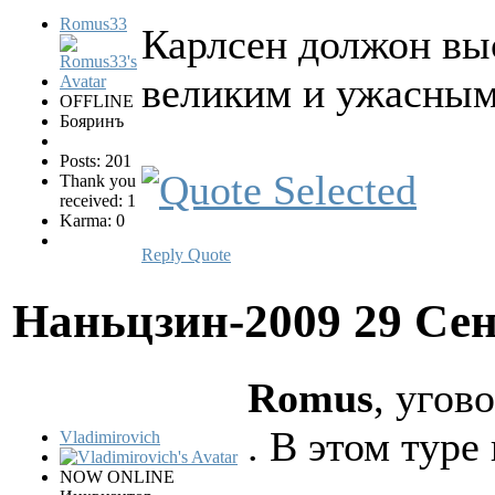
Romus33
Карлсен должон выс
великим и ужасным 
OFFLINE
Бояринъ
Posts: 201
Thank you
received: 1
Karma: 0
Reply
Quote
Наньцзин-2009
29 Сен
Romus
, угов
. В этом туре
Vladimirovich
NOW ONLINE