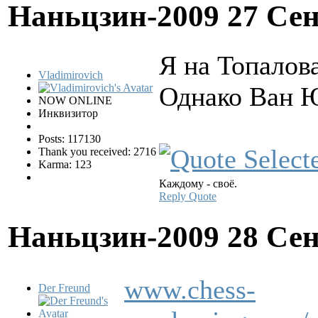
Наньцзин-2009
27 Сен
Я на Топалов
Vladimirovich
Однако Ван Ю
NOW ONLINE
Инквизитор
Posts: 117130
Thank you received: 2716
Karma: 123
Каждому - своё.
Reply
Quote
Наньцзин-2009
28 Сен
www.chess-
Der Freund