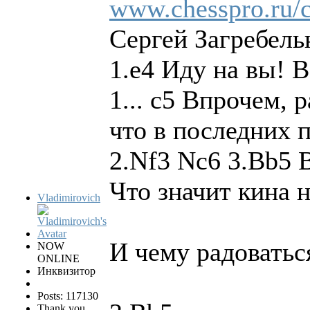
www.chesspro.ru/c
Сергей Загребель
1.e4 Иду на вы! В
1... c5 Впрочем, 
что в последних 
2.Nf3 Nc6 3.Bb5 В
Что значит кина н
Vladimirovich
И чему радоватьс
NOW
ONLINE
Инквизитор
Posts: 117130
Thank you