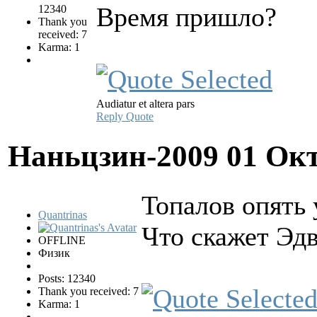
Время пришло?
12340
Thank you
received: 7
Karma: 1
Audiatur et altera pars
Reply
Quote
Наньцзин-2009
01 Окт
Топалов опять 
Quantrinas
Что скажет Эдв
OFFLINE
Физик
Posts: 12340
Thank you received: 7
Karma: 1