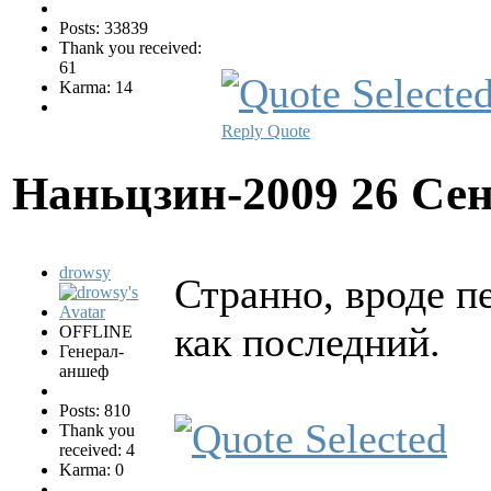
Posts: 33839
Thank you received:
61
Karma: 14
Reply
Quote
Наньцзин-2009
26 Сен
drowsy
Странно, вроде п
как последний.
OFFLINE
Генерал-
аншеф
Posts: 810
Thank you
received: 4
Karma: 0