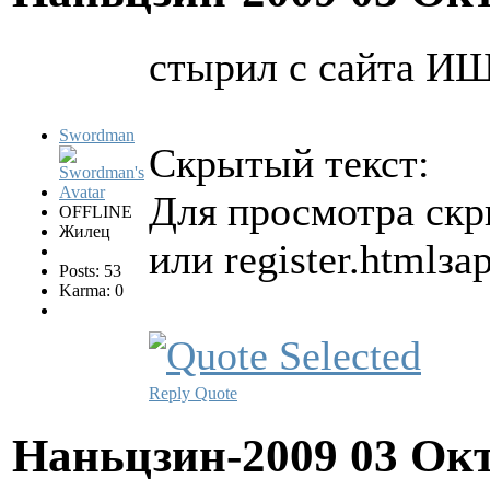
стырил с сайта И
Swordman
Скрытый текст:
Для просмотра скры
OFFLINE
Жилец
или register.htmlз
Posts: 53
Karma: 0
Reply
Quote
Наньцзин-2009
03 Окт