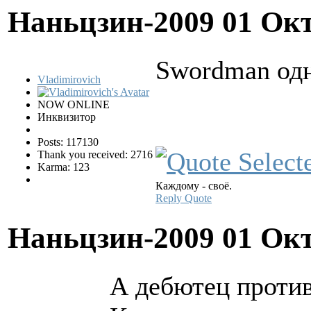
Наньцзин-2009
01 Окт
Swordman одн
Vladimirovich
NOW ONLINE
Инквизитор
Posts: 117130
Thank you received: 2716
Karma: 123
Каждому - своё.
Reply
Quote
Наньцзин-2009
01 Окт
А дебютец проти