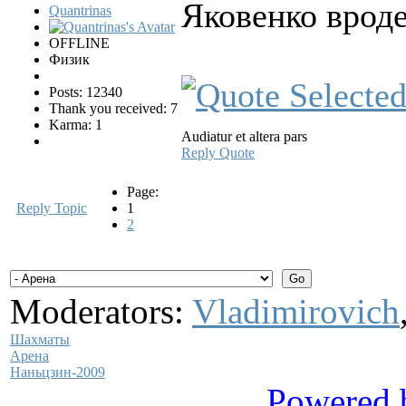
Яковенко вроде
Quantrinas
OFFLINE
Физик
Posts: 12340
Thank you received: 7
Karma: 1
Audiatur et altera pars
Reply
Quote
Page:
Reply Topic
1
2
Moderators:
Vladimirovich
Шахматы
Арена
Наньцзин-2009
Powered 