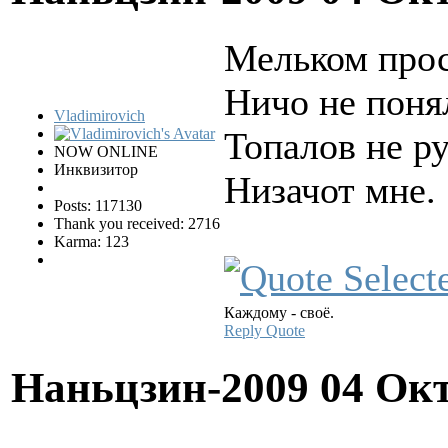
Мельком прос
Ничо не поня
Vladimirovich
Топалов не ру
NOW ONLINE
Инквизитор
Низачот мне.
Posts: 117130
Thank you received: 2716
Karma: 123
Каждому - своё.
Reply
Quote
Наньцзин-2009
04 Окт