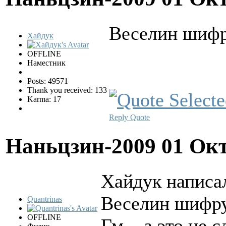
Веселин шифр
Хайдук
OFFLINE
Наместник
Posts: 49571
Thank you received: 133
Karma: 17
Reply
Quote
Наньцзин-2009
01 Окт
Хайдук написал
Веселин шифру
Quantrinas
OFFLINE
Гм... а это не