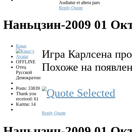
Audiatur et altera pars
Reply
Quote
Наньцзин-2009
01 Окт
Крыс
Игра Карлсена про
OFFLINE
Похоже на появлен
Отец
Русской
Демократии
Posts: 33839
Thank you
received: 61
Karma: 14
Reply
Quote
Наньцзин-2009
01 Окт