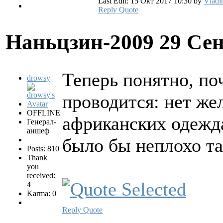
Last Edit: 15 Окт 2017 10:30 by
Vladi
Reply
Quote
Наньцзин-2009
29 Сен
Теперь понятно, по
drowsy
проводится: нет ж
OFFLINE
африканских одежда
Генерал-
аншеф
было бы неплохо та
Posts: 810
Thank
you
received:
4
Karma: 0
Reply
Quote