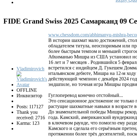
FIDE Grand Swiss 2025 Самарканд
09 С
www.chessdom.com/abhimanyu-mishra-become
В истории шахмат мало достижений, стол
обладателем титула, неоспоримым или пр
более быстрым темпом и меньшей строгос
Абхиманью Мишра из США установил новы
16 лет и 7 месяцев . Родившийся 5 февра
встретился с индийцем Д. Гукешем Домма
Vladimirovich
итальянском дебюте, Мишра на 12-м ходу
действующий чемпион с декабря 2024 год
эндшпиле, но точная игра Мишры продвинул
OFFLINE
Гуглоперевод конечно отстойный...
Инквизитор
Это сенсационное достижение не только 
растущие шахматные навыки в возрасте вс
Posts: 117127
До знаменательной победы Мишры рекорд 
Thank you
года. Камский, американский вундеркинд
received: 2716
в ключевом раунде, что помогло ему раз
Karma: 123
Камского и сделала его серьёзным претен
протяжении более трёх десятилетий, пос