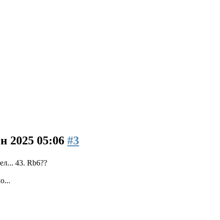
ен 2025 05:06
#3
л... 43. Rb6??
...