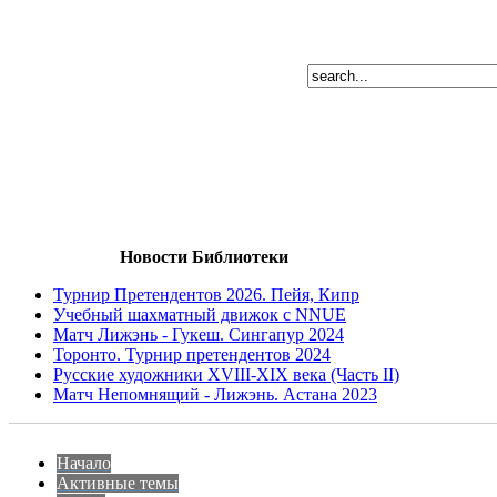
Новости Библиотеки
Турнир Претендентов 2026. Пейя, Кипр
Учебный шахматный движок с NNUE
Матч Лижэнь - Гукеш. Сингапур 2024
Торонто. Турнир претендентов 2024
Русские художники XVIII-XIX века (Часть II)
Матч Непомнящий - Лижэнь. Астана 2023
Начало
Активные темы