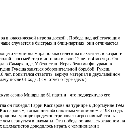
а в классической игре за доской . Победа над действующим
чаще случается в быстрых и блиц-партиях, они отличаются
щего чемпиона мира по классическим шахматам, в возрасте
одой гроссмейстер в истории в свои 12 лет и 4 месяца . Он
да в Самарканде, Узбекистан. Играя белыми фигурами в
удив Гукеша заняться оборонительной борьбой. Гукеш,
8 лет, попытался ответить, вернув материал в двухладейном
 после 61 хода. ( см. отчет о туре здесь )
скую серию Мишры до 61 партии , что подчеркнуло его
да он победил Гарри Каспарова на турнире в Дортмунде 1992
д Каспаровым, тогдашним абсолютным чемпионом с 1985 года,
ународном турнире продемонстрировала агрессивный стиль
е чем вернуться в шахматы. Эта победа оставалась эталоном на
ых шахматистов доводилось играть с чемпионами в