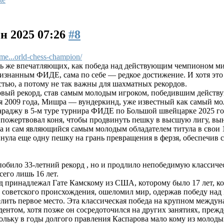
ен 2025 07:26
#8
...orld-chess-champion/
ь же впечатляющих, как победа над действующим чемпионом мир
изнанным ФИДЕ, сама по себе — редкое достижение. И хотя это 
тью, а потому не так важны для шахматных рекордов.
й рекорд, став самым молодым игроком, победившим действую
ля 2009 года, Мишра — вундеркинд, уже известный как самый мол
раджу в 5-м туре турнира ФИДЕ по Большой швейцарке 2025 го
 пожертвовал коня, чтобы продвинуть пешку в высшую лигу, вын
а и сам являющийся самым молодым обладателем титула в свои 1
а еще одну пешку на грань превращения в ферзя, обеспечив сдачу
побило 33-летний рекорд , но и продлило непобедимую классиче
его лишь 16 лет.
принадлежал Гате Камскому из США, которому было 17 лет, ког
 советского происхождения, ошеломил мир, одержав победу на
делить первое место. Эта классическая победа на крупном межд
дентом, хотя позже он сосредоточился на других занятиях, прежд
кольку в годы долгого правления Каспарова мало кому из молод