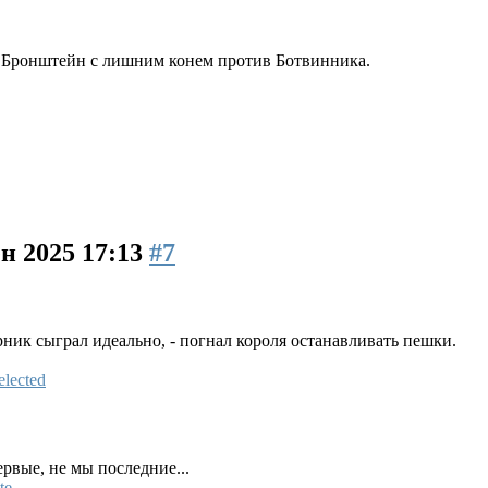
о Бронштейн с лишним конем против Ботвинника.
ен 2025 17:13
#7
рник сыграл идеально, - погнал короля останавливать пешки.
ервые, не мы последние...
te