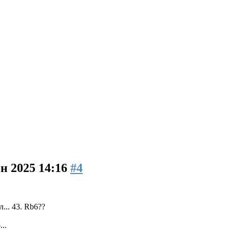
ен 2025 14:16
#4
... 43. Rb6??
..