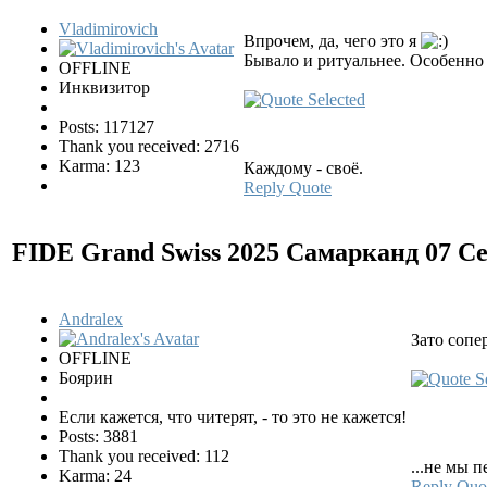
Vladimirovich
Впрочем, да, чего это я
Бывало и ритуальнее. Особенн
OFFLINE
Инквизитор
Posts: 117127
Thank you received: 2716
Karma: 123
Каждому - своё.
Reply
Quote
FIDE Grand Swiss 2025 Самарканд
07 С
Andralex
Зато сопе
OFFLINE
Боярин
Если кажется, что читерят, - то это не кажется!
Posts: 3881
Thank you received: 112
...не мы п
Karma: 24
Reply
Quo