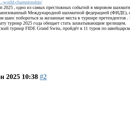
.-world-championship/
t 2025 , одно из самых престижных событий в мировом шахматном
организованный Международной шахматной федерацией (ФИДЕ), 
ам шанс побороться за желанные места в турнире претендентов .
ту турнир 2025 года обещает стать захватывающим зрелищем.
ский турнир FIDE Grand Swiss, пройдёт в 11 туров по швейцарско
ен 2025 10:38
#2