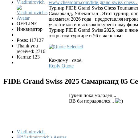
Vladimirovich
www.chessdom.com/fide-grand-swiss-chess-..
Турнир FIDE Grand Swiss Chess Tournamen
Самарканд, Узбекистан . Этот турнир, 
шахматам 2026 года , предоставляя игрок
OFFLINE
участников и высококонкурентному форма
Инквизитор
Турнир FIDE Grand Swiss 2025, как и жен
открытом турнире и 56 в женском .
Posts: 117127
Thank you
received: 2716
Karma: 123
Каждому - своё.
Reply
Quote
FIDE Grand Swiss 2025 Самарканд
05 С
Гукеш пока молодец...
ВВ бы порадовался...
Vladimirovich