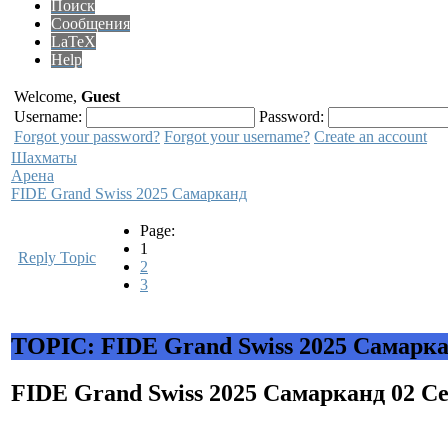
Поиск
Сообщения
LaTeX
Help
Welcome,
Guest
Username:
Password:
Forgot your password?
Forgot your username?
Create an account
Шахматы
Арена
FIDE Grand Swiss 2025 Самарканд
Page:
1
Reply Topic
2
3
TOPIC: FIDE Grand Swiss 2025 Самарк
FIDE Grand Swiss 2025 Самарканд
02 С